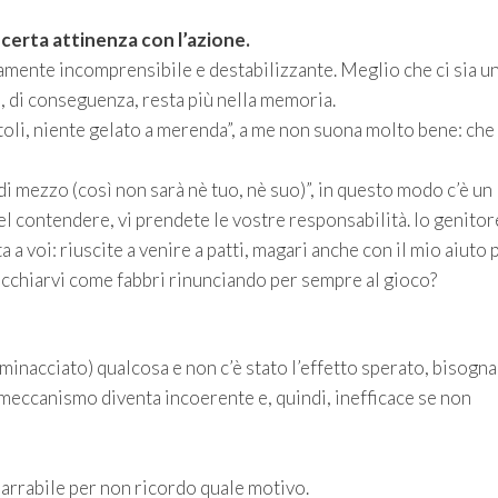
erta attinenza con l’azione.
samente incomprensibile e destabilizzante. Meglio che ci sia u
e, di conseguenza, resta più nella memoria.
attoli, niente gelato a merenda”, a me non suona molto bene: che
 di mezzo (così non sarà nè tuo, nè suo)”, in questo modo c’è un
del contendere, vi prendete le vostre responsabilità. Io genitor
a a voi: riuscite a venire a patti, magari anche con il mio aiuto 
 picchiarvi come fabbri rinunciando per sempre al gioco?
inacciato) qualcosa e non c’è stato l’effetto sperato, bisogna
 meccanismo diventa incoerente e, quindi, inefficace se non
narrabile per non ricordo quale motivo.