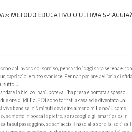
M>: METODO EDUCATIVO O ULTIMA SPIAGGIA?
giorno dal lavoro col sorriso, pensando “oggi sarò serena e non
un capriccio, e tutto svanisce. Per non parlare dell’aria di sfid
su tutto…
andare in bici col papi, poteva, l’ha presa e portata a spasso,
due ore di idillio. POi sono tornati a casa ed è diventato un
si vive bene se in 5 minuti devi dire almeno mille no? E come
o, se mette in bocca le pietre, se raccoglie gli smarties da in
salta sul passeggino, se schiaccia il naso alla sorella, se ti salt
plicemente esagitata, io che non riesco a contenerla, lei che