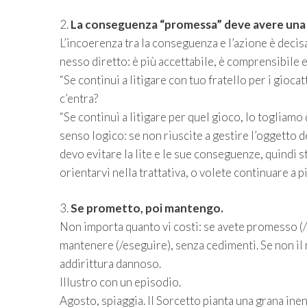
2.
La conseguenza “promessa” deve avere una c
L’incoerenza tra la conseguenza e l’azione è deci
nesso diretto: è più accettabile, è comprensibile 
“Se continui a litigare con tuo fratello per i gioc
c’entra?
“Se continui a litigare per quel gioco, lo togliamo
senso logico: se non riuscite a gestire l’oggetto 
devo evitare la lite e le sue conseguenze, quindi st
orientarvi nella trattativa, o volete continuare a
3.
Se prometto, poi mantengo.
Non importa quanto vi costi: se avete promesso (/m
mantenere (/eseguire), senza cedimenti. Se non il
addirittura dannoso.
Illustro con un episodio.
Agosto, spiaggia. Il Sorcetto pianta una grana ine