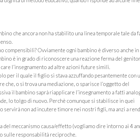
sua dignità di metodo educativo, quando risponde ad alcune lin
no che ancora non ha stabilito una linea temporale tale da f
senso.
ono compensibili? Ovviamente ogni bambino è diverso anche in
mbino è in grado di riconoscere una reazione ferma del genitor
icare l’insegnamento ad altre azioni future simili.
olo per il quale il figlio si stava azzuffando pesantemente con 
re che, o si trova una mediazione, o sparisce l’oggetto del
ssiva il bambino saprà riapplicare l’insegnamento a fatti analog
de, lo tolgo di nuovo. Perchè comunque si stabilisce in quei
o servirà non ad incutere timore nei nostri figli, ma anzi a rend
 del meccanismo causa/effetto (vogliamo dire intorno ai 4 ann
o sulle responsabilità reciproche.