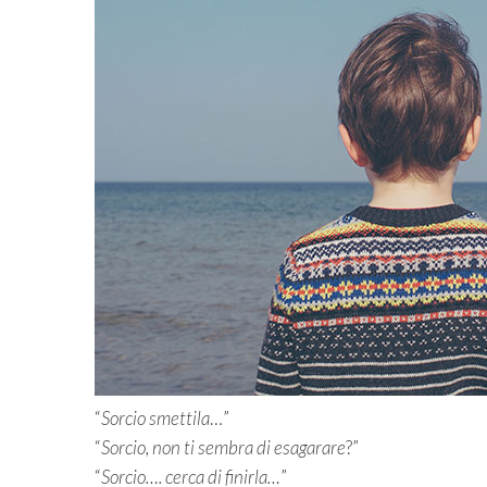
“
Sorcio smettila
…”
“
Sorcio, non ti sembra di esagarare
?”
“
Sorcio…. cerca di finirla…
”