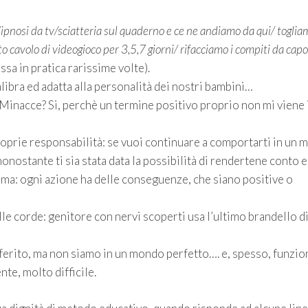
”
/ipnosi da tv/sciatteria sul quaderno e ce ne andiamo da qui/ toglia
 cavolo di videogioco per 3,5,7 giorni/ rifacciamo i compiti da cap
ssa in pratica rarissime volte).
libra ed adatta alla personalità dei nostri bambini…
 Minacce? Si, perchè un termine positivo proprio non mi viene 
 proprie responsabilità: se vuoi continuare a comportarti in un
onostante ti sia stata data la possibilità di rendertene conto e
ma: ogni azione ha delle conseguenze, che siano positive o
alle corde: genitore con nervi scoperti usa l’ultimo brandello d
erito, ma non siamo in un mondo perfetto…. e, spesso, funzio
te, molto difficile.