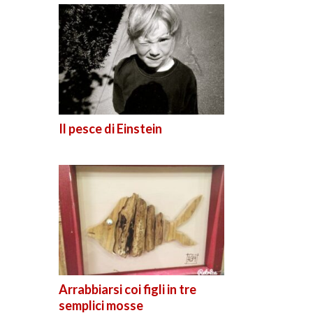
Il pesce di Einstein
Arrabbiarsi coi figli in tre
semplici mosse