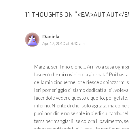
11 THOUGHTS ON “<EM>AUT AUT</E
Daniela
Apr 17, 2010 at 8:40 am
Marzia, sei il mio clone… Arrivo a casa ogni 
lascerò che mi rovinino la giornata” Poi basta 
della mia cinquenne, che riesce a spiazzarmi 
Ieri pomeriggio ci siamo dedicati a lei, voleva 
facendole vedere questo e quello, poi gelato, 
inferno. Niente di che, solo agitata, ma come 
puoi non dirle no se sale in piedi sul tamburell
terra per mangiarli, se colora il pavimento, se 
addosso buttandoti giù, ecc… In continuo, sem