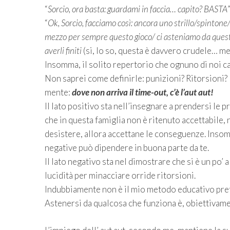
“
Sorcio, ora basta: guardami in faccia… capito? BASTA
“
Ok, Sorcio, facciamo così: ancora uno strillo/spintone
mezzo per sempre questo gioco/ ci asteniamo da questo
averli finiti
(si, lo so, questa è davvero crudele… me
Insomma, il solito repertorio che ognuno di noi ca
Non saprei come definirle: punizioni? Ritorsioni?
mente:
dove non arriva il time-out, c’è l’aut aut!
Il lato positivo sta nell’insegnare a prendersi le
che in questa famiglia non è ritenuto accettabile, n
desistere, allora accettane le conseguenze. Insom
negative può dipendere in buona parte da te.
Il lato negativo sta nel dimostrare che si è un po’ 
lucidità per minacciare orride ritorsioni.
Indubbiamente non è il mio metodo educativo pref
Astenersi da qualcosa che funziona è, obiettivamen