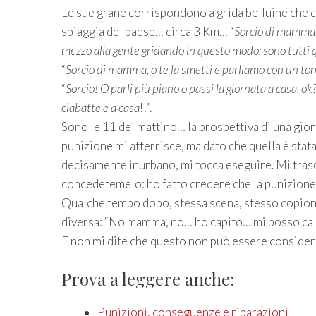
Le sue grane corrispondono a grida belluine che ca
spiaggia del paese… circa 3 Km… “
Sorcio di mamma, 
mezzo alla gente gridando in questo modo: sono tutti q
“
Sorcio di mamma, o te la smetti e parliamo con un tono
“
Sorcio! O parli più piano o passi la giornata a casa, ok
ciabatte e a casa
!!”.
Sono le 11 del mattino… la prospettiva di una gio
punizione mi atterrisce, ma dato che quella è st
decisamente inurbano, mi tocca eseguire. Mi trasci
concedetemelo: ho fatto credere che la punizione 
Qualche tempo dopo, stessa scena, stesso copione. 
diversa: “No mamma, no… ho capito… mi posso cal
E non mi dite che questo non può essere conside
Prova a leggere anche:
Punizioni, conseguenze e riparazioni