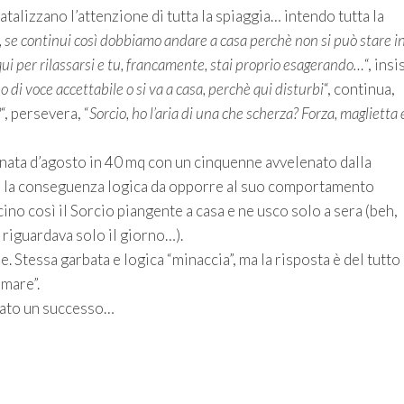
talizzano l’attenzione di tutta la spiaggia… intendo tutta la
se continui così dobbiamo andare a casa perchè non si può stare i
ui per rilassarsi e tu, francamente, stai proprio esagerando…
“, insi
 di voce accettabile o si va a casa, perchè qui disturbi
“, continua,
?
“, persevera, “
Sorcio, ho l’aria di una che scherza? Forza, maglietta 
rnata d’agosto in 40 mq con un cinquenne avvelenato dalla
ata la conseguenza logica da opporre al suo comportamento
no così il Sorcio piangente a casa e ne usco solo a sera (beh,
riguardava solo il giorno…).
Stessa garbata e logica “minaccia”, ma la risposta è del tutto
mare”.
rato un successo…