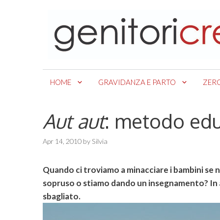
Skip
to
content
HOME
GRAVIDANZA E PARTO
ZER
Aut aut
: metodo edu
Apr 14, 2010
by
Silvia
Quando ci troviamo a minacciare i bambini se
sopruso o stiamo dando un insegnamento? In 
sbagliato.