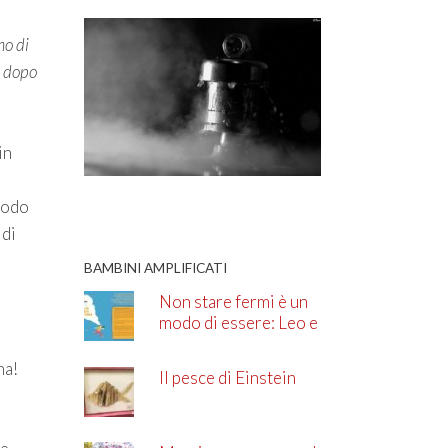
mo di
o dopo
in
 modo
 di
BAMBINI AMPLIFICATI
Non stare fermi è un
i
modo di essere: Leo e
l’ADHD
na!
Il pesce di Einstein