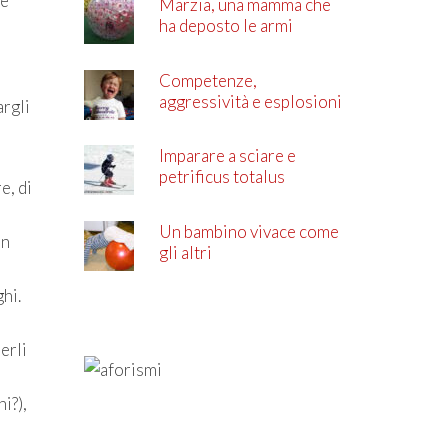
ee
Marzia, una mamma che
ha deposto le armi
Competenze,
aggressività e esplosioni
argli
di rabbia
Imparare a sciare e
petrificus totalus
e, di
Un bambino vivace come
un
gli altri
hi.
erli
i?),