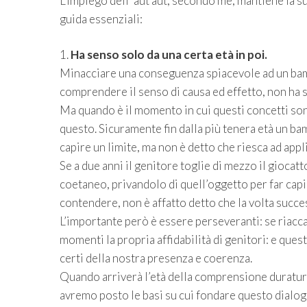
L’impiego dell’ aut aut, secondo me, mantiene la 
guida essenziali:
1.
Ha senso solo da una certa età in poi.
Minacciare una conseguenza spiacevole ad un bambi
comprendere il senso di causa ed effetto, non ha 
Ma quando è il momento in cui questi concetti s
questo. Sicuramente fin dalla più tenera età un ba
capire un limite, ma non è detto che riesca ad appl
Se a due anni il genitore toglie di mezzo il giocatt
coetaneo, privandolo di quell’oggetto per far capi
contendere, non è affatto detto che la volta succe
L’importante però è essere perseveranti: se riacca
momenti la propria affidabilità di genitori: e quest
certi della nostra presenza e coerenza.
Quando arriverà l’età della comprensione duratura
avremo posto le basi su cui fondare questo dialog