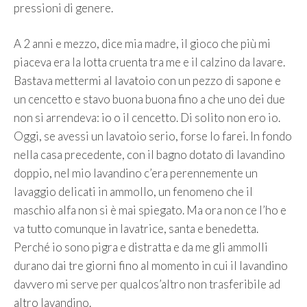
pressioni di genere.
A 2 anni e mezzo, dice mia madre, il gioco che più mi
piaceva era la lotta cruenta tra me e il calzino da lavare.
Bastava mettermi al lavatoio con un pezzo di sapone e
un cencetto e stavo buona buona fino a che uno dei due
non si arrendeva: io o il cencetto. Di solito non ero io.
Oggi, se avessi un lavatoio serio, forse lo farei. In fondo
nella casa precedente, con il bagno dotato di lavandino
doppio, nel mio lavandino c’era perennemente un
lavaggio delicati in ammollo, un fenomeno che il
maschio alfa non si è mai spiegato. Ma ora non ce l’ho e
va tutto comunque in lavatrice, santa e benedetta.
Perché io sono pigra e distratta e da me gli ammolli
durano dai tre giorni fino al momento in cui il lavandino
davvero mi serve per qualcos’altro non trasferibile ad
altro lavandino.