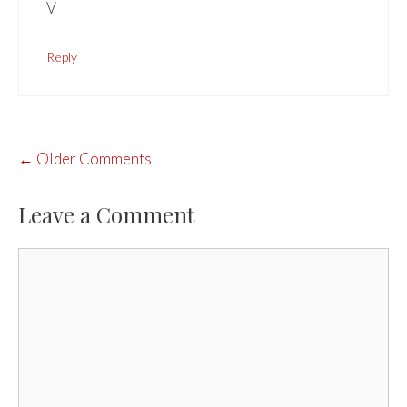
V
Reply
COMMENT
← Older Comments
NAVIGATION
Leave a Comment
Comment