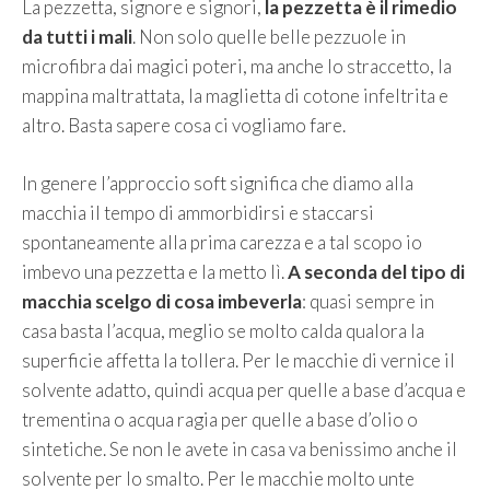
La pezzetta, signore e signori,
la pezzetta è il rimedio
da tutti i mali
. Non solo quelle belle pezzuole in
microfibra dai magici poteri, ma anche lo straccetto, la
mappina maltrattata, la maglietta di cotone infeltrita e
altro. Basta sapere cosa ci vogliamo fare.
In genere l’approccio soft significa che diamo alla
macchia il tempo di ammorbidirsi e staccarsi
spontaneamente alla prima carezza e a tal scopo io
imbevo una pezzetta e la metto lì.
A seconda del tipo di
macchia scelgo di cosa imbeverla
: quasi sempre in
casa basta l’acqua, meglio se molto calda qualora la
superficie affetta la tollera. Per le macchie di vernice il
solvente adatto, quindi acqua per quelle a base d’acqua e
trementina o acqua ragia per quelle a base d’olio o
sintetiche. Se non le avete in casa va benissimo anche il
solvente per lo smalto. Per le macchie molto unte