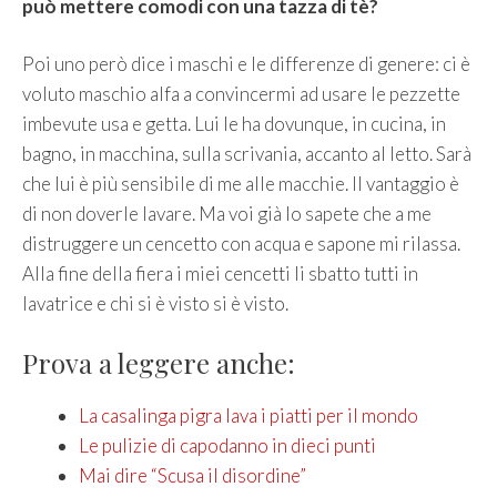
può mettere comodi con una tazza di tè?
Poi uno però dice i maschi e le differenze di genere: ci è
voluto maschio alfa a convincermi ad usare le pezzette
imbevute usa e getta. Lui le ha dovunque, in cucina, in
bagno, in macchina, sulla scrivania, accanto al letto. Sarà
che lui è più sensibile di me alle macchie. Il vantaggio è
di non doverle lavare. Ma voi già lo sapete che a me
distruggere un cencetto con acqua e sapone mi rilassa.
Alla fine della fiera i miei cencetti li sbatto tutti in
lavatrice e chi si è visto si è visto.
Prova a leggere anche:
La casalinga pigra lava i piatti per il mondo
Le pulizie di capodanno in dieci punti
Mai dire “Scusa il disordine”