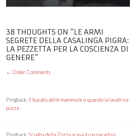
38 THOUGHTS ON “LE ARMI
SEGRETE DELLA CASALINGA PIGRA:
LA PEZZETTA PER LA COSCIENZA DI
GENERE”
COMMENT
← Older Comments
NAVIGATION
Pingback:
Il bucato delle mammole o quando la lavatrice
puzza -
Pingback:
Scialba della Zozza scasa in un paradiso