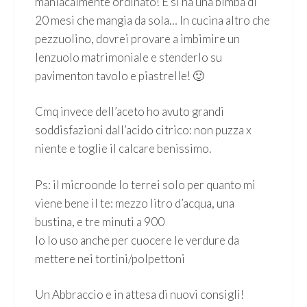
maniacalmente ordinato! E si ha una bimba di
20 mesi che mangia da sola… In cucina altro che
pezzuolino, dovrei provare a imbimire un
lenzuolo matrimoniale e stenderlo su
pavimenton tavolo e piastrelle! 🙂
Cmq invece dell’aceto ho avuto grandi
soddisfazioni dall’acido citrico: non puzza x
niente e toglie il calcare benissimo.
Ps: il microonde lo terrei solo per quanto mi
viene bene il te: mezzo litro d’acqua, una
bustina, e tre minuti a 900
Io lo uso anche per cuocere le verdure da
mettere nei tortini/polpettoni
Un Abbraccio e in attesa di nuovi consigli!