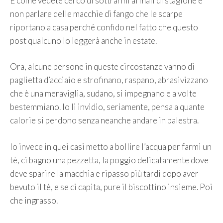
E come vedete cerco di sottrarmi ai mali di stagione e
non parlare delle macchie di fango che le scarpe
riportano a casa perché confido nel fatto che questo
post qualcuno lo leggerà anche in estate.
Ora, alcune persone in queste circostanze vanno di
paglietta d’acciaio e strofinano, raspano, abrasivizzano
che è una meraviglia, sudano, si impegnano e a volte
bestemmiano. Io li invidio, seriamente, pensa a quante
calorie si perdono senza neanche andare in palestra.
Io invece in quei casi metto a bollire l’acqua per farmi un
tè, ci bagno una pezzetta, la poggio delicatamente dove
deve sparire la macchia e ripasso più tardi dopo aver
bevuto il tè, e se ci capita, pure il biscottino insieme. Poi
che ingrasso.