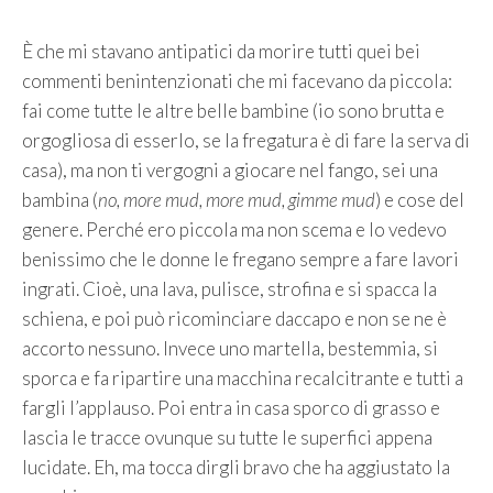
È che mi stavano antipatici da morire tutti quei bei
commenti benintenzionati che mi facevano da piccola:
fai come tutte le altre belle bambine (io sono brutta e
orgogliosa di esserlo, se la fregatura è di fare la serva di
casa), ma non ti vergogni a giocare nel fango, sei una
bambina (
no, more mud, more mud, gimme mud
) e cose del
genere. Perché ero piccola ma non scema e lo vedevo
benissimo che le donne le fregano sempre a fare lavori
ingrati. Cioè, una lava, pulisce, strofina e si spacca la
schiena, e poi può ricominciare daccapo e non se ne è
accorto nessuno. Invece uno martella, bestemmia, si
sporca e fa ripartire una macchina recalcitrante e tutti a
fargli l’applauso. Poi entra in casa sporco di grasso e
lascia le tracce ovunque su tutte le superfici appena
lucidate. Eh, ma tocca dirgli bravo che ha aggiustato la