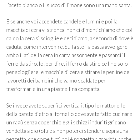
l’aceto bianco o il succo di limone sono una mano santa.
E se anche voi accendete candele e lumini e poi la
macchia di cera vi stronca, non ci dimentichiamo che col
caldo la cera si scioglie e decidiamo, a seconda di dove è
caduta, come intervenire. Sulla stoffa basta avvolgere
ambo i lati della cera in carta assorbente e passarci il
ferro da stiro. Io, per dire, il ferro da stiro ce l’ho solo
per sciogliere le macchie di cera e stirare le perline dei
lavoretti dei bambini che vanno scaldate per
trasformarle in una piastrellina compatta.
Se invece avete superfici verticali, tipo le mattonelle
della parete dietro al fornello dove avete fatto cucinare
un ragù senza coperchio e gli schizzi induriti gridano
vendetta a dio (oltre a non poterci stendere sopra una
pezzetta, che come tutti noi è soggetta a gravità), anche