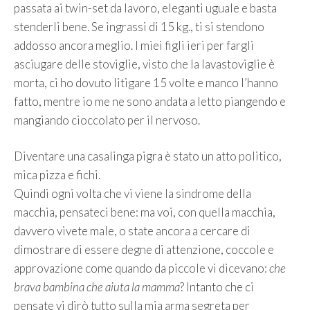
passata ai twin-set da lavoro, eleganti uguale e basta
stenderli bene. Se ingrassi di 15 kg., ti si stendono
addosso ancora meglio. I miei figli ieri per fargli
asciugare delle stoviglie, visto che la lavastoviglie è
morta, ci ho dovuto litigare 15 volte e manco l’hanno
fatto, mentre io me ne sono andata a letto piangendo e
mangiando cioccolato per il nervoso.
Diventare una casalinga pigra è stato un atto politico,
mica pizza e fichi.
Quindi ogni volta che vi viene la sindrome della
macchia, pensateci bene: ma voi, con quella macchia,
davvero vivete male, o state ancora a cercare di
dimostrare di essere degne di attenzione, coccole e
approvazione come quando da piccole vi dicevano:
che
brava bambina che aiuta la mamma
? Intanto che ci
pensate vi dirò tutto sulla mia arma segreta per