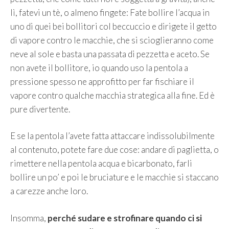
lì, fatevi un tè, o almeno fingete: Fate bollire l’acqua in
uno di quei bei bollitori col beccuccio e dirigete il getto
di vapore contro le macchie, che si scioglieranno come
neve al sole e basta una passata di pezzetta e aceto. Se
non avete il bollitore, io quando uso la pentola a
pressione spesso ne approfitto per far fischiare il
vapore contro qualche macchia strategica alla fine. Ed è
pure divertente.
E se la pentola l’avete fatta attaccare indissolubilmente
al contenuto, potete fare due cose: andare di paglietta, o
rimettere nella pentola acqua e bicarbonato, farli
bollire un po’ e poi le bruciature e le macchie si staccano
a carezze anche loro.
Insomma,
perché sudare e strofinare quando ci si