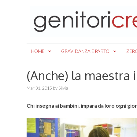
Skip
to
content
HOME
GRAVIDANZA E PARTO
ZER
(Anche) la maestra
Mar 31, 2015
by
Silvia
Chi insegna ai bambini, impara da loro ogni gio