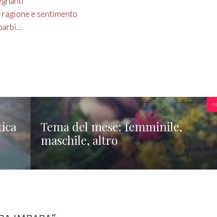
egnanti
o, ragione e sentimento
aparbi…
N
tica
Tema del mese: femminile,
maschile, altro