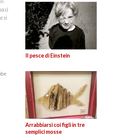
ri
sa ci
e si
Il pesce di Einstein
bbe
Arrabbiarsi coi figli in tre
semplici mosse