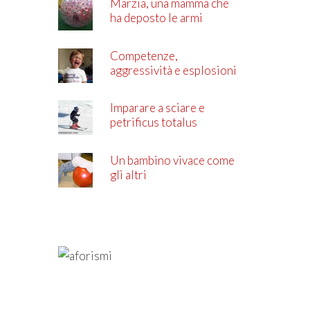
Marzia, una mamma che
ha deposto le armi
Competenze,
aggressività e esplosioni
di rabbia
Imparare a sciare e
petrificus totalus
Un bambino vivace come
gli altri