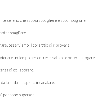
iente sereno che sappia accogliere e accompagnare.
poter sbagliare.
nare, osserviamo il coraggio di riprovare.
viduare un tempo per correre, saltare e potersi sfogare.
anza di collaborare.
dà la sfida di saperla incanalare.
 si possono superare.