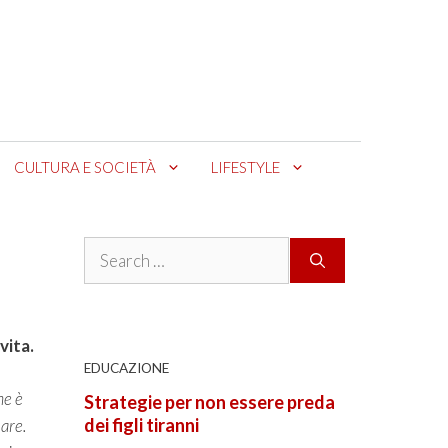
CULTURA E SOCIETÀ
LIFESTYLE
Search
for:
vita.
EDUCAZIONE
me è
Strategie per non essere preda
dei figli tiranni
are.