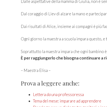
Dalle aspettative della mamma di Giulia, non è se
Dal coraggio di Liev di alzare la mano e partecipa
Dai risultati di Alice, insieme ai compagni è più fa
Ogni giorno la maestra a scuola impara questo, e t
Soprattutto la maestra impara che ogni bambino è d
È per raggiungerlo che bisogna continuare a r
– Maestra Elisa –
Prova a leggere anche:
Lettera
da
una professoressa
Tema del mese: imparare ad apprendere