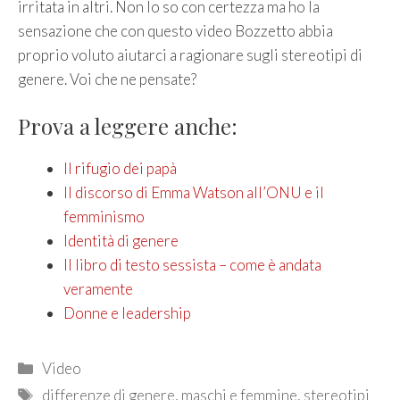
irritata in altri. Non lo so con certezza ma ho la
sensazione che con questo video Bozzetto abbia
proprio voluto aiutarci a ragionare sugli stereotipi di
genere. Voi che ne pensate?
Prova a leggere anche:
Il rifugio dei papà
Il discorso di Emma Watson all’ONU e il
femminismo
Identità di genere
Il libro di testo sessista – come è andata
veramente
Donne e leadership
Categories
Video
Tags
differenze di genere
,
maschi e femmine
,
stereotipi