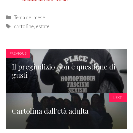
Categories
Tema del mese
Tags
cartoline
,
estate
PREVIOUS
Il pregiudizio non è questione di
gusti
NEXT
Cartolina dall’età adulta