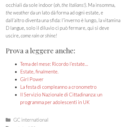
occhiali da sole indoor (
oh, the Italians!)
. Ma insomma,
the weather
da un lato dà forma ad ogni estate, e
dall’altro diventa una sfida: l’inverno è lungo, la vitamina
D langue, solo il diluvio ci può fermare, qui si deve
uscire,
come rain or shine!
Prova a leggere anche:
Tema del mese: Ricordo l’estate…
Estate, finalmente.
Girl Power
La festa di compleanno a cronometro
Il Servizio Nazionale di Cittadinanza: un
programma per adolescenti in UK
Categories
GC international