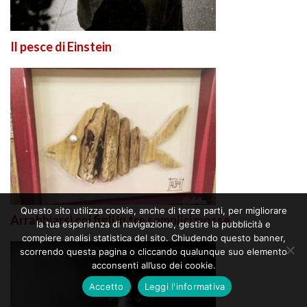
Il pesce di Einstein
Questo sito utilizza cookie, anche di terze parti, per migliorare
Arrabbiarsi coi figli in tre semplici mosse
la tua esperienza di navigazione, gestire la pubblicità e
compiere analisi statistica del sito. Chiudendo questo banner,
scorrendo questa pagina o cliccando qualunque suo elemento
acconsenti all’uso dei cookie.
Accetto
Leggi l'informativa