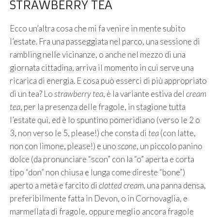
STRAWBERRY TEA
Ecco un’altra cosa che mi fa venire in mente subito
l’estate. Fra una passeggiata nel parco, una sessione di
rambling nelle vicinanze, o anche nel mezzo di una
giornata cittadina, arriva il momento in cui serve una
ricarica di energia. E cosa può esserci di più appropriato
di un tea? Lo
strawberry tea
, è la variante estiva del
cream
tea
, per la presenza delle fragole, in stagione tutta
l’estate qui, ed è lo spuntino pomeridiano (verso le 2 o
3, non verso le 5, please!) che consta di
tea
(con latte,
non con limone, please!) e uno
scone
, un piccolo panino
dolce (da pronunciare “scon” con la “o” aperta e corta
tipo “don” non chiusa e lunga come direste “bone”)
aperto a metà e farcito di
clotted cream,
una panna densa,
preferibilmente fatta in Devon, o in Cornovaglia, e
marmellata di fragole, oppure meglio ancora fragole