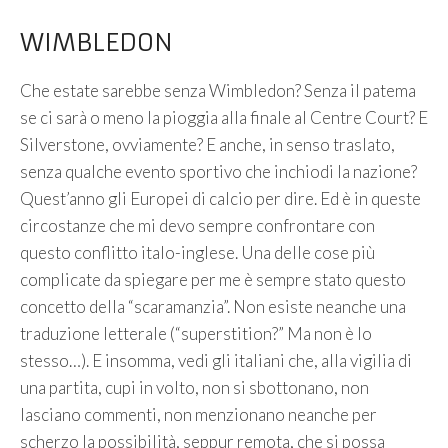
WIMBLEDON
Che estate sarebbe senza Wimbledon? Senza il patema
se ci sarà o meno la pioggia alla finale al Centre Court? E
Silverstone, ovviamente? E anche, in senso traslato,
senza qualche evento sportivo che inchiodi la nazione?
Quest’anno gli Europei di calcio per dire. Ed è in queste
circostanze che mi devo sempre confrontare con
questo conflitto italo-inglese. Una delle cose più
complicate da spiegare per me è sempre stato questo
concetto della “scaramanzia”. Non esiste neanche una
traduzione letterale (“superstition?” Ma non è lo
stesso…). E insomma, vedi gli italiani che, alla vigilia di
una partita, cupi in volto, non si sbottonano, non
lasciano commenti, non menzionano neanche per
scherzo la possibilità, seppur remota, che si possa