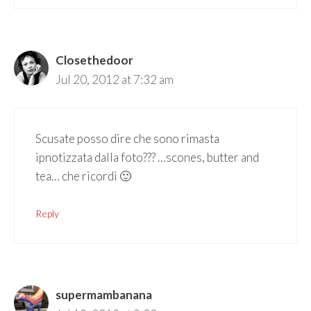
Closethedoor
Jul 20, 2012 at 7:32 am
Scusate posso dire che sono rimasta
ipnotizzata dalla foto??? …scones, butter and
tea… che ricordi 🙂
Reply
supermambanana