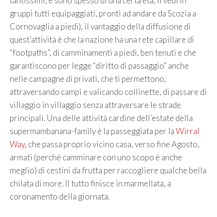
tantissimi, e sono spesso di una certa età, li vedi in
gruppi tutti equipaggiati, pronti ad andare da Scozia a
Cornovaglia a piedi), il vantaggio della diffusione di
quest’attività è che la nazione ha una rete capillare di
“footpaths”, di camminamenti a piedi, ben tenuti e che
garantiscono per legge “diritto di passaggio” anche
nelle campagne di privati, che ti permettono,
attraversando campi e valicando collinette, di passare di
villaggio in villaggio senza attraversare le strade
principali. Una delle attività cardine dell’estate della
supermambanana-family è la passeggiata per la
Wirral
Way
, che passa proprio vicino casa, verso fine Agosto,
armati (perché camminare con uno scopo è anche
meglio) di cestini da frutta per raccogliere qualche bella
chilata di more. Il tutto finisce in marmellata, a
coronamento della giornata.