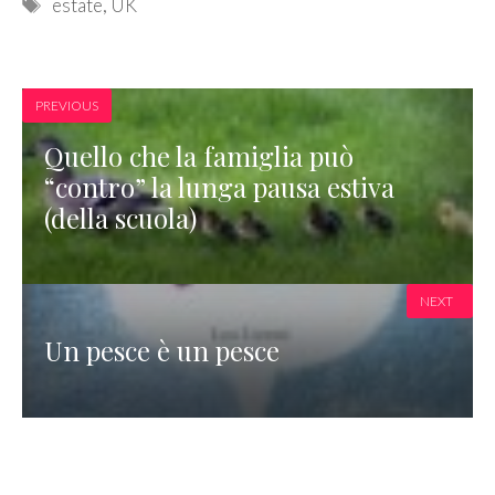
Tags
estate
,
UK
PREVIOUS
Quello che la famiglia può
“contro” la lunga pausa estiva
(della scuola)
NEXT
Un pesce è un pesce