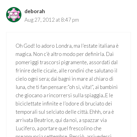
deborah
Aug 27, 2012 at 8:47 pm
Oh God! Io adoro Londra, ma l’estate italiana è
magica. Non c’è altro modo per definirla. Dai
pomeriggi trascorsi pigramente, assordati dal
frinire delle cicale, alle rondini che salutano il
cielo ogni sera; dai bagni in mare al chiaro di
luna, che ti fan pensare:”oh sì, vita!”, ai bambini
che giocano a rincorrersi sulla spiaggia..E le
biciclettate infinite e l’odore di bruciato dei
temporali sul selciato delle città. Ehhh, ora è
arrivata Beatrice, qui da noi, a spazzar via
Lucifero, a portare quel frescolino che
preannuncia settembre. Perciò, arrivederci,