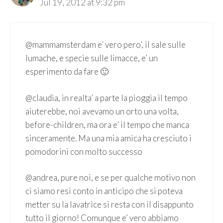
Jul 19, 2012 at 9:32 pm
@mammamsterdam e’ vero pero’, il sale sulle
lumache, e specie sulle limacce, e’ un
esperimento da fare 🙂
@claudia, in realta’ a parte la pioggia il tempo
aiuterebbe, noi avevamo un orto una volta,
before-children, ma ora e’ il tempo che manca
sinceramente. Ma una mia amica ha cresciuto i
pomodorini con molto successo
@andrea, pure noi, e se per qualche motivo non
ci siamo resi conto in anticipo che si poteva
metter su la lavatrice si resta con il disappunto
tutto il giorno! Comunque e’ vero abbiamo