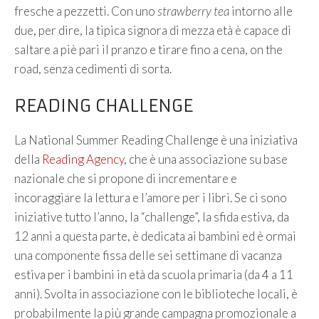
fresche a pezzetti. Con uno
strawberry tea
intorno alle
due, per dire, la tipica signora di mezza età è capace di
saltare a piè pari il pranzo e tirare fino a cena, on the
road, senza cedimenti di sorta.
READING CHALLENGE
La National Summer Reading Challenge è una iniziativa
della
Reading Agency
, che è una associazione su base
nazionale che si propone di incrementare e
incoraggiare la lettura e l’amore per i libri. Se ci sono
iniziative tutto l’anno, la “challenge”, la sfida estiva, da
12 anni a questa parte, è dedicata ai bambini ed è ormai
una componente fissa delle sei settimane di vacanza
estiva per i bambini in età da scuola primaria (da 4 a 11
anni). Svolta in associazione con le biblioteche locali, è
probabilmente la più grande campagna promozionale a