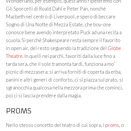
Wonderland, per esempio, quest’anno ripeteremo con
Gli Sporcelli di Roald Dahl e Peter Pan, nonché
Macbeth nel centro di Liverpool, e spero di beccare
Sogno di Una Notte di Mezza Estate, che boy-one
conosce bene avendo interpretato Puck ad una recita a
scuola. Si perché Shakespeare resta sempre il favorito
in open air, del resto seguendo la tradizione del
Globe
Theatre
. In quelli nei parchi, favoriti dalla luce fino a
tarda sera, che il sole tramonta tardi, funziona a mo’
picnic di mezzasera: si arriva forniti di coperta da erba,
panini e altri generi di conforto, ci si piazza sul prato, si
sgranocchia qualcosa nella mezzora prima che cominci,
poi ci si lascia prendere dalla magia.
PROMS
Nello stesso concetto del teatro di cui sopra, i
proms
, o