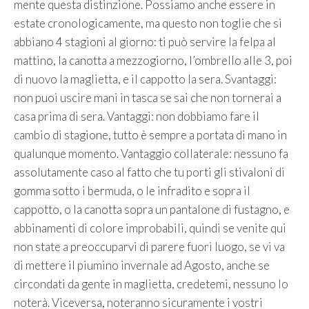
mente questa distinzione. Possiamo anche essere in
estate cronologicamente, ma questo non toglie che si
abbiano 4 stagioni al giorno: ti può servire la felpa al
mattino, la canotta a mezzogiorno, l’ombrello alle 3, poi
di nuovo la maglietta, e il cappotto la sera. Svantaggi:
non puoi uscire mani in tasca se sai che non tornerai a
casa prima di sera. Vantaggi: non dobbiamo fare il
cambio di stagione, tutto è sempre a portata di mano in
qualunque momento. Vantaggio collaterale: nessuno fa
assolutamente caso al fatto che tu porti gli stivaloni di
gomma sotto i bermuda, o le infradito e sopra il
cappotto, o la canotta sopra un pantalone di fustagno, e
abbinamenti di colore improbabili, quindi se venite qui
non state a preoccuparvi di parere fuori luogo, se vi va
di mettere il piumino invernale ad Agosto, anche se
circondati da gente in maglietta, credetemi, nessuno lo
noterà. Viceversa, noteranno sicuramente i vostri