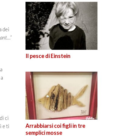
a dei
want…”
Il pesce di Einstein
la
la
i ci
Arrabbiarsi coi figli in tre
 e ti
semplici mosse