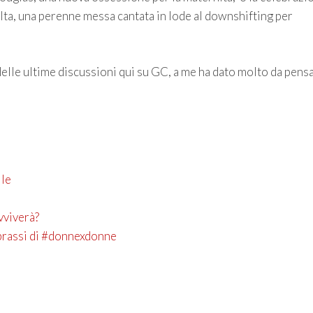
lta, una perenne messa cantata in lode al downshifting per
delle ultime discussioni qui su GC, a me ha dato molto da pensa
ile
avviverà?
prassi di #donnexdonne