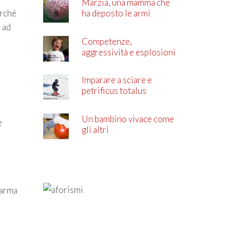
Marzia, una mamma che
erché
ha deposto le armi
 ad
Competenze,
aggressività e esplosioni
di rabbia
Imparare a sciare e
petrificus totalus
Un bambino vivace come
e
gli altri
’arma