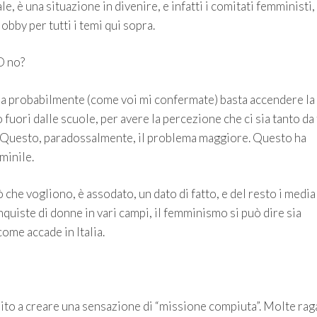
e, è una situazione in divenire, e infatti i comitati femministi
obby per tutti i temi qui sopra.
O no?
lia probabilmente (come voi mi confermate) basta accendere la
 fuori dalle scuole, per avere la percezione che ci sia tanto da 
o. Questo, paradossalmente, il problema maggiore. Questo ha
minile.
che vogliono, è assodato, un dato di fatto, e del resto i media
quiste di donne in vari campi, il femminismo si può dire sia
come accade in Italia.
to a creare una sensazione di “missione compiuta”. Molte ra