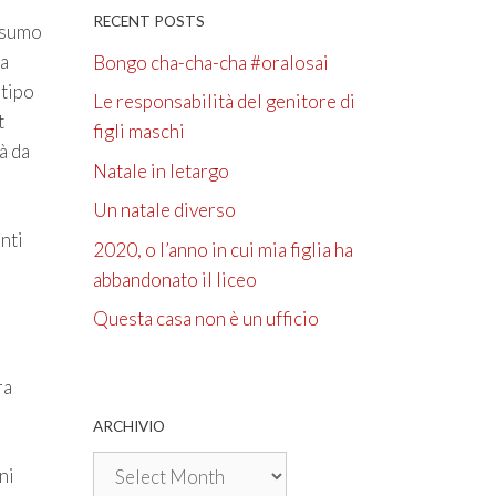
RECENT POSTS
onsumo
sa
Bongo cha-cha-cha #oralosai
 tipo
Le responsabilità del genitore di
t
figli maschi
à da
Natale in letargo
Un natale diverso
nti
2020, o l’anno in cui mia figlia ha
abbandonato il liceo
Questa casa non è un ufficio
ra
ARCHIVIO
Archivio
ni