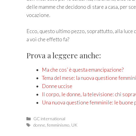
delle mamme che decidono di stare a casa, per sce
vocazione.
Ecco, questo ultimo pezzo, soprattutto, alla luce 
a voi che effetto fa?
Prova a leggere anche:
Ma che cos’ è questa emancipazione?
Tema del mese: la nuova questione femmin
Donne uccise
Il corpo, le donne, la televisione: chi sopr
Una nuova questione femminile: le buone 
Categories
GC international
Tags
donne
,
femminismo
,
UK