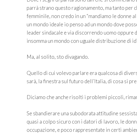
parrà strano questo ragionamento, ma tanto per c
femminile, non credo in un “mandiamo le donne al 
un mondo ideale io penso ad un mondo dove posso 
leader sindacale e via discorrendo uomo oppure do
insomma un mondo con uguale distribuzione di idioz
Ma, al solito, sto divagando.
Quello di cui volevo parlare era qualcosa di divers
sarà, la finestra sul futuro dell’Italia, di cosa 
Diciamo che anche risolti i problemi piccoli, rim
Se sbandierare una subodorata attitudine sessista
quasi a colpo sicuro con i datori di lavoro, le do
occupazione, e poco rappresentate in certi ambienti