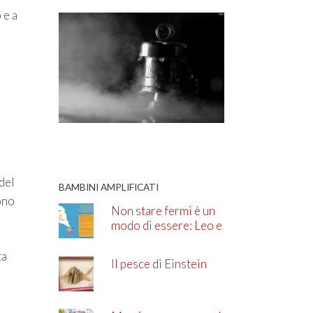
 e a
del
BAMBINI AMPLIFICATI
uono
Non stare fermi è un
modo di essere: Leo e
l’ADHD
ta
Il pesce di Einstein
i