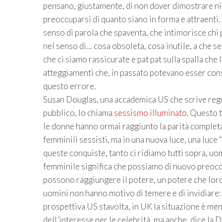
pensano, giustamente, di non dover dimostrare nie
preoccuparsi di quanto siano in forma e attraenti
senso di parola che spaventa, che intimorisce chi 
nel senso di… cosa obsoleta, cosa inutile, a che s
che ci siamo rassicurate e pat pat sulla spalla ch
atteggiamenti che, in passato potevano esser consi
questo errore.
Susan Douglas, una accademica US che scrive regol
pubblico, lo chiama
sessismo illuminato
. Questo t
le donne hanno ormai raggiunto la parità completa
femminili sessisti, ma in una nuova luce, una luce
queste conquiste, tanto ci ridiamo tutti sopra, uo
femminile significa che possiamo di nuovo preoccu
possono raggiungere il potere, un potere che lor
uomini non hanno motivo di temere e di invidiare: 
prospettiva US stavolta, in UK la situazione è meno
dell’interesse per le celebrità, ma anche, dice la