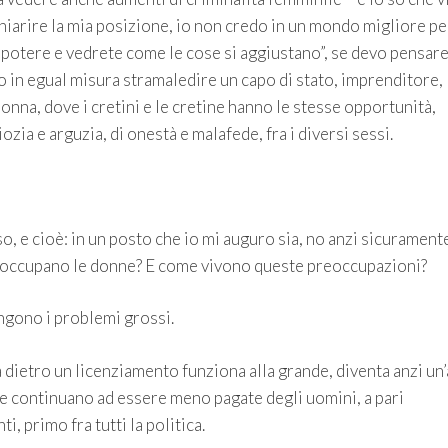
hiarire la mia posizione, io non credo in un mondo migliore p
potere e vedrete come le cose si aggiustano”, se devo pensare
in egual misura stramaledire un capo di stato, imprenditore,
nna, dove i cretini e le cretine hanno le stesse opportunità,
ia e arguzia, di onestà e malafede, fra i diversi sessi.
o, e cioè: in un posto che io mi auguro sia, no anzi sicurament
si preoccupano le donne? E come vivono queste preoccupazioni?
angono i problemi grossi.
 dietro un licenziamento funziona alla grande, diventa anzi un
nne continuano ad essere meno pagate degli uomini, a pari
, primo fra tutti la politica.