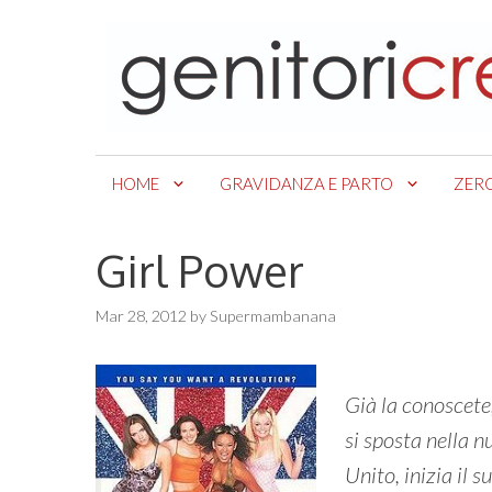
Skip
to
content
HOME
GRAVIDANZA E PARTO
ZER
Girl Power
Mar 28, 2012
by
Supermambanana
Già la conoscete
si sposta nella 
Unito, inizia il 