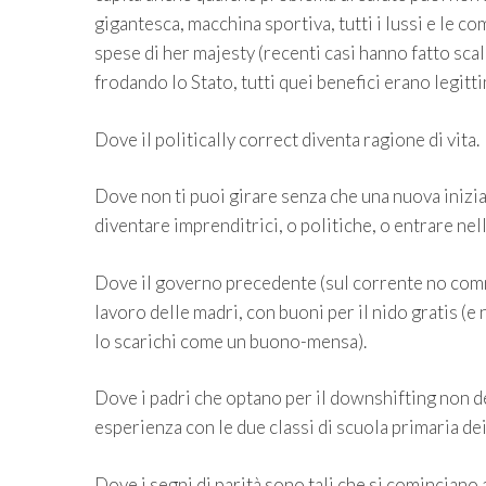
gigantesca, macchina sportiva, tutti i lussi e le co
spese di her majesty (recenti casi hanno fatto scal
frodando lo Stato, tutti quei benefici erano legittim
Dove il politically correct diventa ragione di vita.
Dove non ti puoi girare senza che una nuova inizi
diventare imprenditrici, o politiche, o entrare ne
Dove il governo precedente (sul corrente no comme
lavoro delle madri, con buoni per il nido gratis (e
lo scarichi come un buono-mensa).
Dove i padri che optano per il downshifting non d
esperienza con le due classi di scuola primaria de
Dove i segni di parità sono tali che si cominciano 