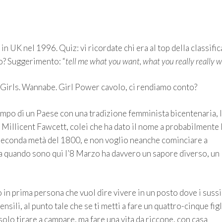
in UK nel 1996. Quiz: vi ricordate chi era al top della classific
no? Suggerimento: “
tell me what you want, what you really really 
 Girls. Wannabe. Girl Power cavolo, ci rendiamo conto?
mpo di un Paese con una tradizione femminista bicentenaria, 
di Millicent Fawcett, colei che ha dato il nome a probabilmente 
 seconda metà del 1800, e non voglio neanche cominciare a
 da quando sono qui l’8 Marzo ha davvero un sapore diverso, un
n prima persona che vuol dire vivere in un posto dove i sussid
sili, al punto tale che se ti metti a fare un quattro-cinque figli
olo tirare a campare, ma fare una vita da riccone, con casa