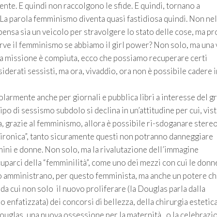
nte. E quindi non raccolgono le sfide. E quindi, tornano a
. La parola femminismo diventa quasi fastidiosa quindi. Non nel
pensa sia un veicolo per stravolgere lo stato delle cose, ma p
erve il femminismo se abbiamo il girl power? Non solo, ma una 
e la missione è compiuta, ecco che possiamo recuperare certi
derati sessisti, ma ora, vivaddio, ora non è possibile cadere i
armente anche per giornali e pubblica libri a interesse del g
ipo di sessismo subdolo si declina in un’attitudine per cui, vis
, grazie al femminismo, allora è possibile ri-sdoganare stereo
 “ironica”, tanto sicuramente questi non potranno danneggiare
mini e donne. Non solo, ma la rivalutazione dell’immagine
parci della “femminilità”, come uno dei mezzi con cui le donn
o amministrano, per questo femminista, ma anche un potere ch
da cui non solo il nuovo proliferare (la Douglas parla dalla
 enfatizzata) dei concorsi di bellezza, della chirurgia estetica
 Douglas, una nuova ossessione per la maternità, o la celebrazi