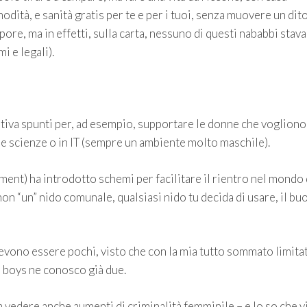
modità, e sanità gratis per te e per i tuoi, senza muovere un dito
pore, ma in effetti, sulla carta, nessuno di questi nababbi stava
i e legali).
ativa spunti per, ad esempio, supportare le donne che vogliono
lle scienze o in IT (sempre un ambiente molto maschile).
nt) ha introdotto schemi per facilitare il rientro nel mondo 
 non “un” nido comunale, qualsiasi nido tu decida di usare, il b
evono essere pochi, visto che con la mia tutto sommato limita
i boys ne conosco già due.
a vedere anche aumenti di criminalità femminile – e lo so che v