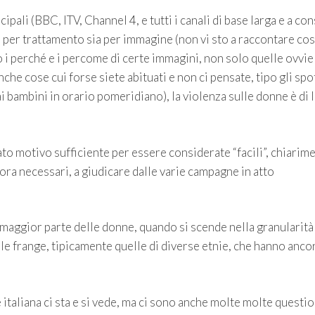
pali (BBC, ITV, Channel 4, e tutti i canali di base larga e a c
ia per trattamento sia per immagine (non vi sto a raccontare co
o i perché e i percome di certe immagini, non solo quelle ovvie
nche cose cui forse siete abituati e non ci pensate, tipo gli spo
i bambini in orario pomeridiano), la violenza sulle donne è di l
to motivo sufficiente per essere considerate “facili”, chiarime
ora necessari, a giudicare dalle varie campagne in atto
la maggior parte delle donne, quando si scende nella granularità
le frange, tipicamente quelle di diverse etnie, che hanno anco
 italiana ci sta e si vede, ma ci sono anche molte molte questio