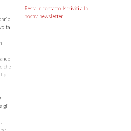
Resta in contatto. Iscriviti alla
nostra newsletter
roprio
volta
n
rande
to che
tipi
e
e gli
,
one