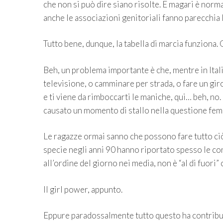
che non si può dire siano risolte. E magari è normal
anche le associazioni genitoriali fanno parecchia l
Tutto bene, dunque, la tabella di marcia funziona. 
Beh, un problema importante è che, mentre in Ita
televisione, o camminare per strada, o fare un giro
e ti viene da rimboccarti le maniche, qui… beh, n
causato un momento di stallo nella questione fem
Le ragazze ormai sanno che possono fare tutto ciò 
specie negli anni 90 hanno riportato spesso le con
all’ordine del giorno nei media, non è “al di fuori” 
Il girl power, appunto.
Eppure paradossalmente tutto questo ha contribui