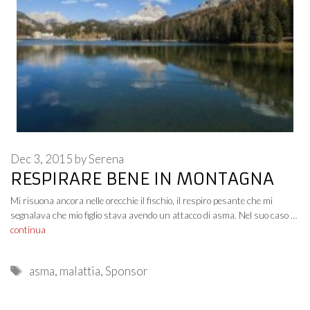
Dec 3, 2015
by
Serena
RESPIRARE BENE IN MONTAGNA
Mi risuona ancora nelle orecchie il fischio, il respiro pesante che mi
segnalava che mio figlio stava avendo un attacco di asma. Nel suo caso …
continua
Tags
asma
,
malattia
,
Sponsor