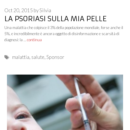
Oct 20, 2015
by
Silvia
LA PSORIASI SULLA MIA PELLE
Una malattia che colpisce il 3% della popolazione mondiale, forse anche il
5%, e incredibilmente è ancora oggetto di disinformazione e scarsità di
diagnosi: la …
continua
Tags
malattia
,
salute
,
Sponsor