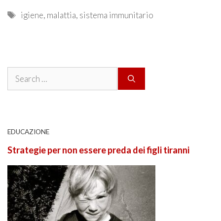
Tags
igiene
,
malattia
,
sistema immunitario
Search
for:
EDUCAZIONE
Strategie per non essere preda dei figli tiranni