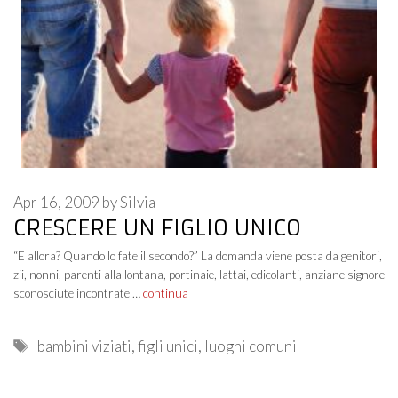
Apr 16, 2009
by
Silvia
CRESCERE UN FIGLIO UNICO
“E allora? Quando lo fate il secondo?” La domanda viene posta da genitori,
zii, nonni, parenti alla lontana, portinaie, lattai, edicolanti, anziane signore
sconosciute incontrate …
continua
Tags
bambini viziati
,
figli unici
,
luoghi comuni