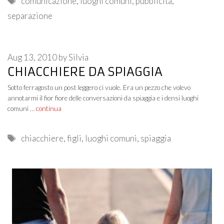
comunicazione
,
luoghi comuni
,
pubblicità
,
separazione
Aug 13, 2010
by
Silvia
CHIACCHIERE DA SPIAGGIA
Sotto ferragosto un post leggero ci vuole. Era un pezzo che volevo
annotarmi il fior fiore delle conversazioni da spiaggia e i densi luoghi
comuni …
continua
Tags
chiacchiere
,
figli
,
luoghi comuni
,
spiaggia