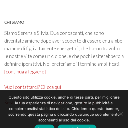
CHI SIAMO
Siamo Serena e Silvia. Due conoscenti, che sono
diventate amiche dopo aver scoperto di essere entrambe
mamme di figli altamente energetici, che hanno travolto
le nostre vite come un ciclone, e che pochi esiterebbero a
definire iperattivi. Noi preferiamo il termine amplificati.
[continua a leggere]
Vuoi contattarci? Clicca qui
Questo sito utilizza cookie, anche di terze parti, per migliorare
Resta in contatto. Iscriviti alla nostra newsletter
la tua esperienza di navigazione, gestire la pubblicità e
compiere analisi statistica del sito. Chiudendo questo banner,
scorrendo questa pagina o cliccando qualunque suo elemento
acconsenti all’uso dei cookie.