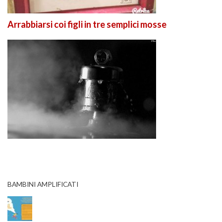
Arrabbiarsi coi figli in tre semplici mosse
BAMBINI AMPLIFICATI