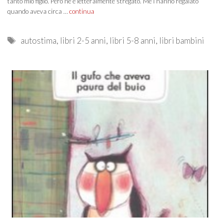
tanto mio figlio. Però ne è letteralmente stregato. Me l’hanno regalato
quando aveva circa …
continua
Tags
autostima
,
libri 2-5 anni
,
libri 5-8 anni
,
libri bambini