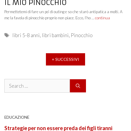
IL MIO PINOCCHIO
Permettetemi di fare un po’ di outing e so che starò antipatica a molti. A
me la favola di pinocchio proprio non piace. Ecco, l’ho …
continua
Tags
libri 5-8 anni
,
libri bambini
,
Pinocchio
+ SUCCESSIVI
Search
for:
EDUCAZIONE
Strategie per non essere preda dei figli tiranni