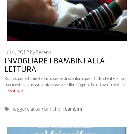
Jul 4, 2012
by
Serena
INVOGLIARE I BAMBINI ALLA
LETTURA
Ricordo perfettamente il mio senso di sconforto per il fatto che il Vikingo
non mostrava nessun interesse per i libri. Eppure lo portavo in biblioteca
…
continua
Tags
leggere ai bambini
,
libri bambini