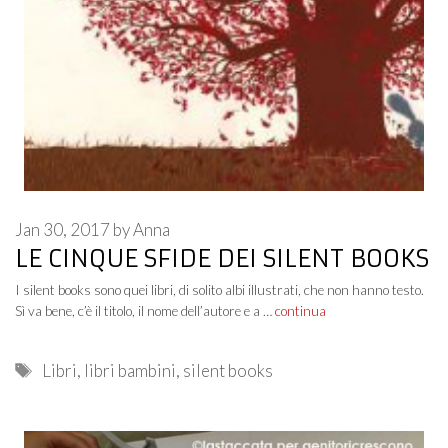
Jan 30, 2017
by
Anna
LE CINQUE SFIDE DEI SILENT BOOKS
I silent books sono quei libri, di solito albi illustrati, che non hanno testo.
Sì va bene, c’è il titolo, il nome dell’autore e a …
continua
Tags
Libri
,
libri bambini
,
silent books