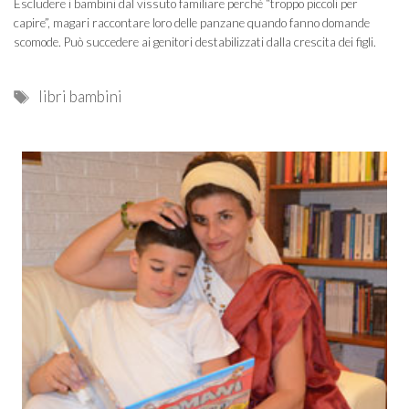
Escludere i bambini dal vissuto familiare perché “troppo piccoli per
capire”, magari raccontare loro delle panzane quando fanno domande
scomode. Può succedere ai genitori destabilizzati dalla crescita dei figli.
Tags
libri bambini