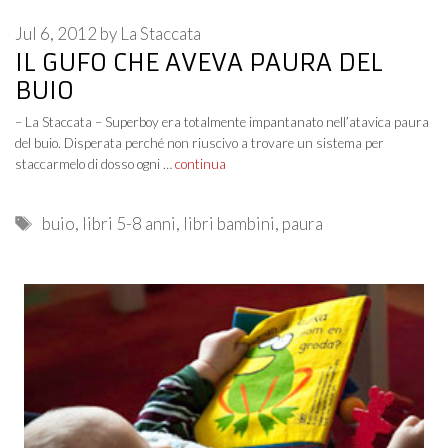
Jul 6, 2012
by
La Staccata
IL GUFO CHE AVEVA PAURA DEL
BUIO
– La Staccata – Superboy era totalmente impantanato nell’atavica paura
del buio. Disperata perché non riuscivo a trovare un sistema per
staccarmelo di dosso ogni …
continua
Tags
buio
,
libri 5-8 anni
,
libri bambini
,
paura