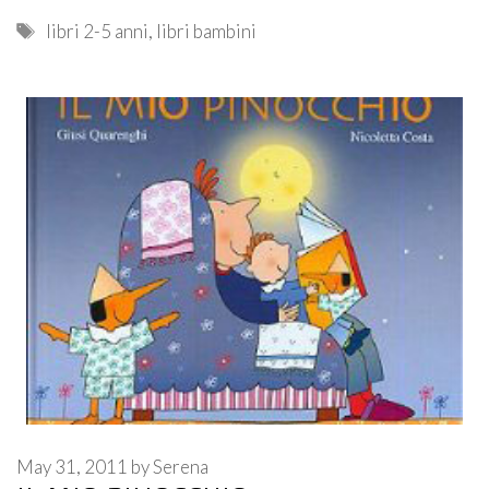
Tags
libri 2-5 anni
,
libri bambini
May 31, 2011
by
Serena