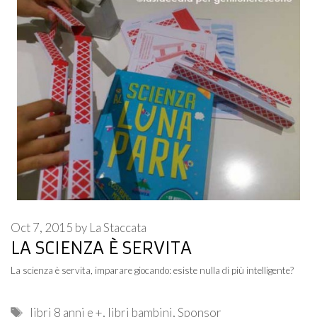
Oct 7, 2015
by
La Staccata
LA SCIENZA È SERVITA
La scienza è servita, imparare giocando: esiste nulla di più intelligente?
Tags
libri 8 anni e +
,
libri bambini
,
Sponsor