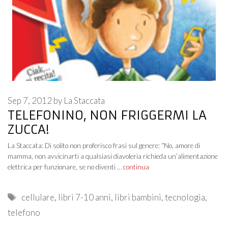
Sep 7, 2012
by
La Staccata
TELEFONINO, NON FRIGGERMI LA
ZUCCA!
La Staccata: Di solito non proferisco frasi sul genere: “No, amore di
mamma, non avvicinarti a qualsiasi diavoleria richieda un’alimentazione
elettrica per funzionare, se no diventi …
continua
Tags
cellulare
,
libri 7-10 anni
,
libri bambini
,
tecnologia
,
telefono