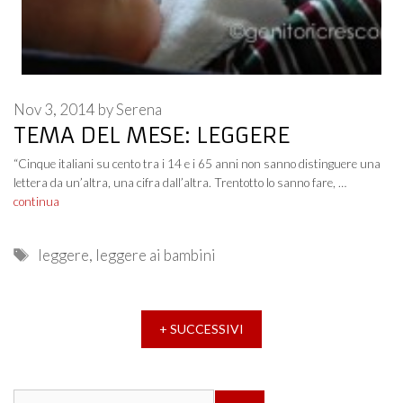
Nov 3, 2014
by
Serena
TEMA DEL MESE: LEGGERE
“Cinque italiani su cento tra i 14 e i 65 anni non sanno distinguere una
lettera da un’altra, una cifra dall’altra. Trentotto lo sanno fare, …
continua
Tags
leggere
,
leggere ai bambini
+ SUCCESSIVI
Search