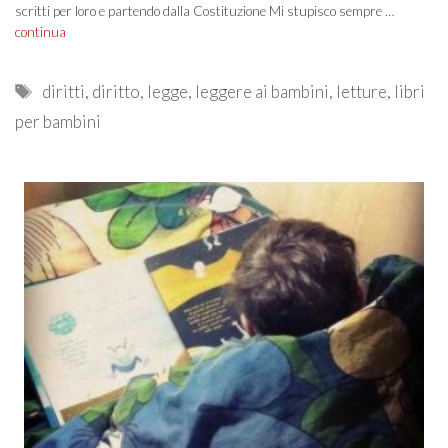
scritti per loro e partendo dalla Costituzione Mi stupisco sempre …
continua
Tags
diritti
,
diritto
,
legge
,
leggere ai bambini
,
letture
,
libri
per bambini