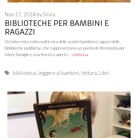
Nov 17, 2014
by
Silvia
BIBLIOTECHE PER BAMBINI E
RAGAZZI
Un’intervista sulla realtà viva delle sezioni bambini e ragazzi delle
biblioteche pubbliche, che rappresentano un punto di riferimento per
intere famiglie e una finestra aperta …
continua
Tags
biblioteca
,
leggere ai bambini
,
lettura
,
Libri