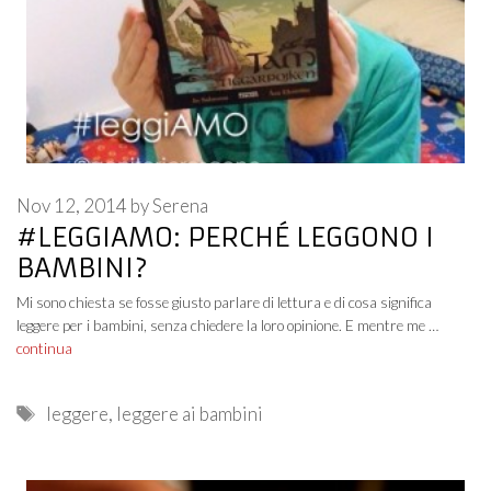
Nov 12, 2014
by
Serena
#LEGGIAMO: PERCHÉ LEGGONO I
BAMBINI?
Mi sono chiesta se fosse giusto parlare di lettura e di cosa significa
leggere per i bambini, senza chiedere la loro opinione. E mentre me …
continua
Tags
leggere
,
leggere ai bambini