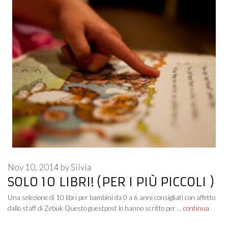
Nov 10, 2014
by
Silvia
SOLO 10 LIBRI! (PER I PIÙ PICCOLI )
Una selezione di 10 libri per bambini da 0 a 6 anni consigliati con affetto
dallo staff di Zebuk Questo guestpost lo hanno scritto per …
continua