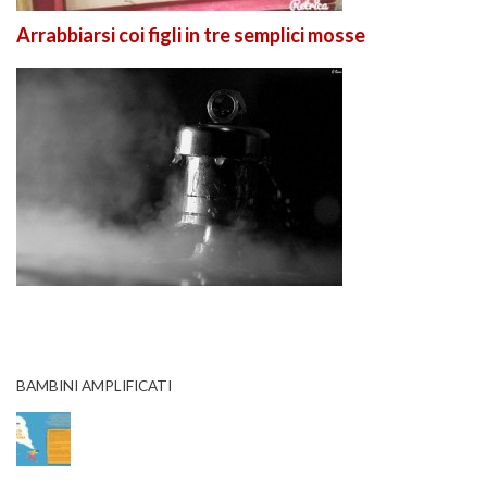
Arrabbiarsi coi figli in tre semplici mosse
BAMBINI AMPLIFICATI