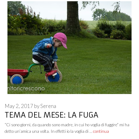
May 2, 2017
by
Serena
TEMA DEL MESE: LA FUGA
“Ci sono giorni, da quando sono madre, in cui ho voglia di fuggire” mi ha
detto un’amica una volta. In effetti io la voglia di …
continua