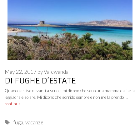
May 22, 2017
by
Valewanda
DI FUGHE D’ESTATE
Quando arrivo davanti a scuola mi dicono che sono una mamma dall’aria
leggiadra e solare. Mi dicono che sorrido sempre e non me la prendo …
continua
Tags
fuga
,
vacanze