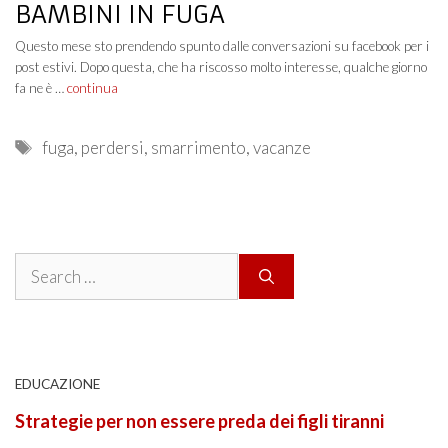
BAMBINI IN FUGA
Questo mese sto prendendo spunto dalle conversazioni su facebook per i
post estivi. Dopo questa, che ha riscosso molto interesse, qualche giorno
fa ne è …
continua
Tags
fuga
,
perdersi
,
smarrimento
,
vacanze
Search
for:
EDUCAZIONE
Strategie per non essere preda dei figli tiranni