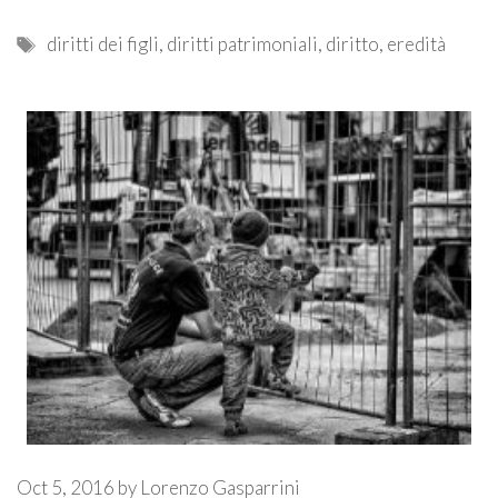
Tags
diritti dei figli
,
diritti patrimoniali
,
diritto
,
eredità
Oct 5, 2016
by
Lorenzo Gasparrini