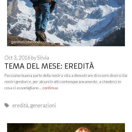
Oct 3, 2016
by
Silvia
TEMA DEL MESE: EREDITÀ
Passiamo buona parte della nostra vita a dimostrare di essere diversi dai
nostri genitori e, per alcuni tratti contemporaneamente, a chiederci in
cosa ci assomigliano …
continua
Tags
eredità
,
generazioni