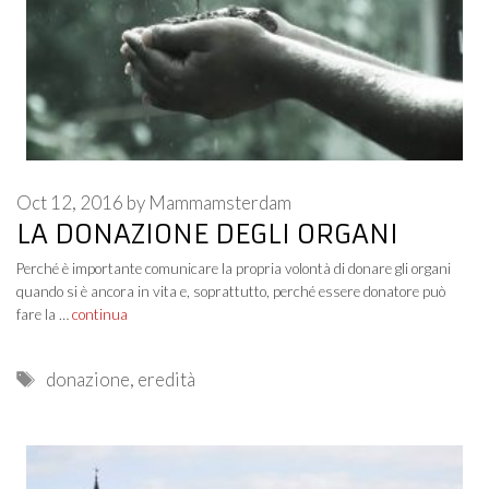
Oct 12, 2016
by
Mammamsterdam
LA DONAZIONE DEGLI ORGANI
Perché è importante comunicare la propria volontà di donare gli organi
quando si è ancora in vita e, soprattutto, perché essere donatore può
fare la …
continua
Tags
donazione
,
eredità