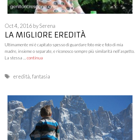
Oct 4, 2016
by
Serena
LA MIGLIORE EREDITÀ
Ultimamente mi è capitato spesso di guardare foto mie e foto di mia
madre, insieme o separate, e riconosco sempre più similarità nell’aspetto.
La stessa …
continua
Tags
eredità
,
fantasia