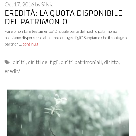
Oct 17, 2016
by
Silvia
EREDITÀ: LA QUOTA DISPONIBILE
DEL PATRIMONIO
Fare o non fare testamento? Di quale parte del nostro patrimonio
possiamo disporre, se abbiamo coniuge e figli? Sappiamo che il coniuge o il
partner …
continua
Tags
diritti
,
diritti dei figli
,
diritti patrimoniali
,
diritto
,
eredità