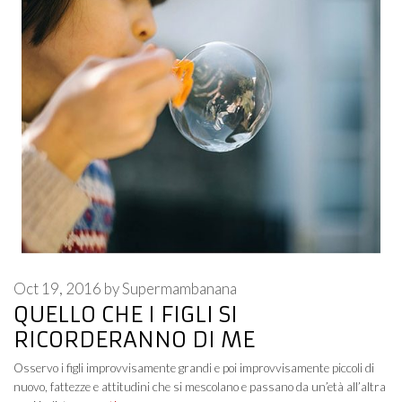
Oct 19, 2016
by
Supermambanana
QUELLO CHE I FIGLI SI
RICORDERANNO DI ME
Osservo i figli improvvisamente grandi e poi improvvisamente piccoli di
nuovo, fattezze e attitudini che si mescolano e passano da un’età all’altra