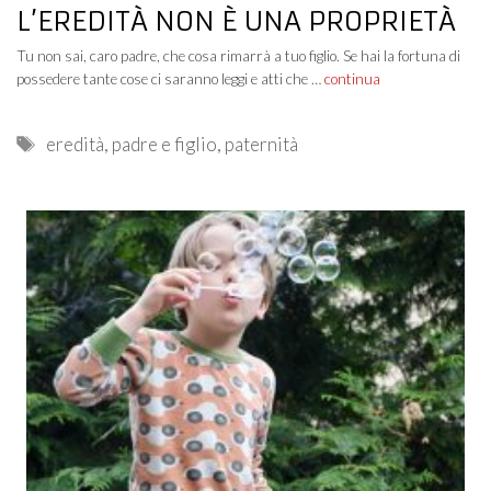
L’EREDITÀ NON È UNA PROPRIETÀ
Tu non sai, caro padre, che cosa rimarrà a tuo figlio. Se hai la fortuna di
possedere tante cose ci saranno leggi e atti che …
continua
Tags
eredità
,
padre e figlio
,
paternità