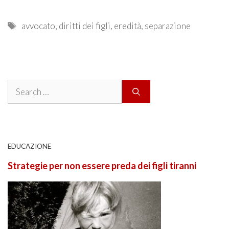
Tags
avvocato
,
diritti dei figli
,
eredità
,
separazione
Search
for:
EDUCAZIONE
Strategie per non essere preda dei figli tiranni