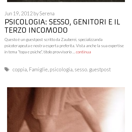
Jun 19, 2012
by
Serena
PSICOLOGIA: SESSO, GENITORI E IL
TERZO INCOMODO
Questo è un guestpost scritto da Zauberei, specializzanda
psicoterapeuta e nostra esperta preferita. Vista anche la sua expertise
in tema “topa e psiche”, titolo provvisorio …
continua
Tags
coppia
,
Famiglie
,
psicologia
,
sesso. guestpost