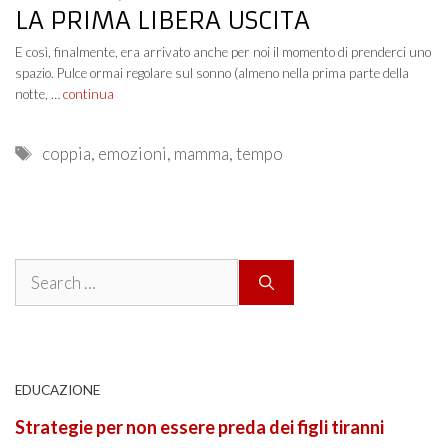
LA PRIMA LIBERA USCITA
E così, finalmente, era arrivato anche per noi il momento di prenderci uno
spazio. Pulce ormai regolare sul sonno (almeno nella prima parte della
notte, …
continua
Tags
coppia
,
emozioni
,
mamma
,
tempo
Search
for:
EDUCAZIONE
Strategie per non essere preda dei figli tiranni