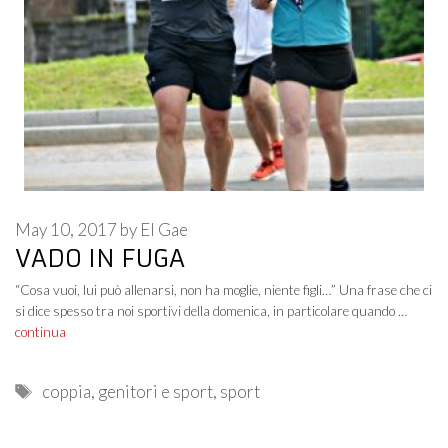
May 10, 2017
by
El Gae
VADO IN FUGA
“Cosa vuoi, lui può allenarsi, non ha moglie, niente figli…” Una frase che ci
si dice spesso tra noi sportivi della domenica, in particolare quando …
continua
Tags
coppia
,
genitori e sport
,
sport