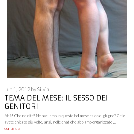
Jun 1, 2012
by
Silvia
TEMA DEL MESE: IL SESSO DEI
GENITORI
Ahà! Che ne dite? Ne parliamo in questo bel mese caldo di giugno? Ce lo
avete chiesto più volte, anzi, nelle chat che abbiamo organizzato …
continua