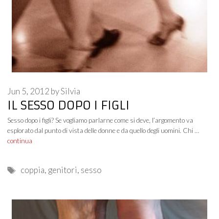
Jun 5, 2012
by
Silvia
IL SESSO DOPO I FIGLI
Sesso dopo i figli? Se vogliamo parlarne come si deve, l’argomento va
esplorato dal punto di vista delle donne e da quello degli uomini. Chi …
continua
Tags
coppia
,
genitori
,
sesso