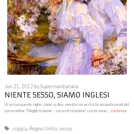
Jun 21, 2012
by
Supermambanana
NIENTE SESSO, SIAMO INGLESI
Vi scrivo queste righe, come si dice, mentre mi arriva la seconda email del
corso online “Meglio insieme – corso di relazione” cui mi sono …
continua
Tags
coppia
,
Regno Unito
,
sesso