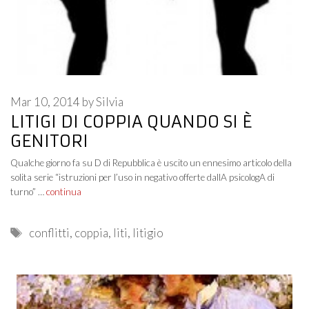
Mar 10, 2014
by
Silvia
LITIGI DI COPPIA QUANDO SI È
GENITORI
Qualche giorno fa su D di Repubblica è uscito un ennesimo articolo della
solita serie “istruzioni per l’uso in negativo offerte dallA psicologA di
turno” …
continua
Tags
conflitti
,
coppia
,
liti
,
litigio