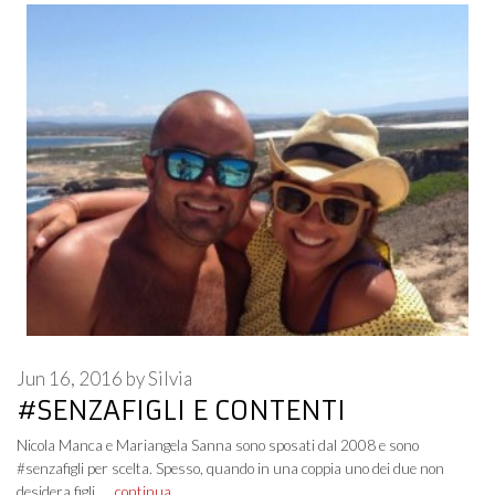
Jun 16, 2016
by
Silvia
#SENZAFIGLI E CONTENTI
Nicola Manca e Mariangela Sanna sono sposati dal 2008 e sono
#senzafigli per scelta. Spesso, quando in una coppia uno dei due non
desidera figli, …
continua