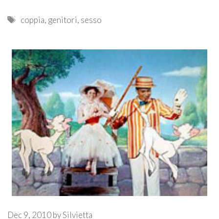
Tags
coppia
,
genitori
,
sesso
Dec 9, 2010
by
Silvietta