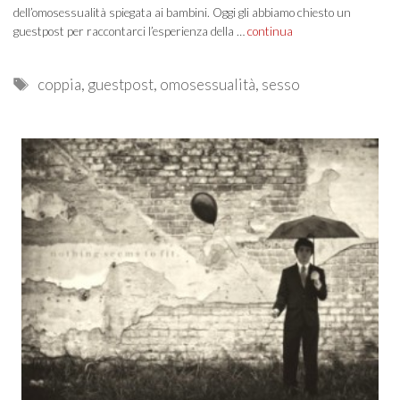
dell’omosessualità spiegata ai bambini. Oggi gli abbiamo chiesto un
guestpost per raccontarci l’esperienza della …
continua
Tags
coppia
,
guestpost
,
omosessualità
,
sesso