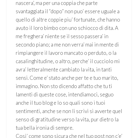
nascera’, ma per una coppia che parte
svantaggiata il “dopo” non puo’ essere uguale a
quello di altre coppie piu’ fortunate, che hanno
avuto il loro bimbo con uno schiocco di dita. A
me freghera’ niente se il sesso passera’ in
secondo piano; a me non verra’ mai in mente di
rimpiangere il lavoro mancato o perduto, o la
casalinghitudine, o altro, perche’ il cucciolo mi
avra’ letteralmente cambiato la vita, in tanti
sensi. Come e’ stato anche per te e tuo marito,
immagino. Non sto dicendo affatto che tu ti
lamenti di queste cose, intendiamoci, seguo
anche il tuo blog e lo so quali sono i tuoi
sentimenti, anche se non li scrivi si avverte quel
senso di gratitudine verso la vita, pur dietro la
tua bella ironia di sempre.
Cosi’ come sono sicura che nel tuo post non c’e’