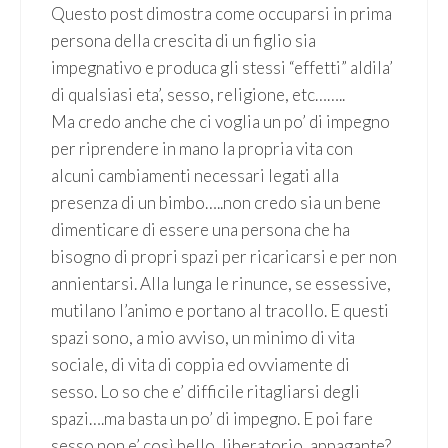
Questo post dimostra come occuparsi in prima
persona della crescita di un figlio sia
impegnativo e produca gli stessi “effetti” aldila’
di qualsiasi eta’, sesso, religione, etc……..
Ma credo anche che ci voglia un po’ di impegno
per riprendere in mano la propria vita con
alcuni cambiamenti necessari legati alla
presenza di un bimbo…..non credo sia un bene
dimenticare di essere una persona che ha
bisogno di propri spazi per ricaricarsi e per non
annientarsi. Alla lunga le rinunce, se essessive,
mutilano l’animo e portano al tracollo. E questi
spazi sono, a mio avviso, un minimo di vita
sociale, di vita di coppia ed ovviamente di
sesso. Lo so che e’ difficile ritagliarsi degli
spazi….ma basta un po’ di impegno. E poi fare
sesso non e’ così bello, liberatorio, appagante?