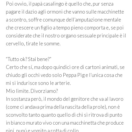
Poi ovvio, il papà casalingo è quello che, pur senza
pagare il dazio agli ormoni che vanno sulle macchinette
a scontro, soffre comunque dell’amputazione mentale
che crescere un figlio a tempo pieno comporta e, se poi
considerate che il nostro organo sessuale principale è il
cervello, tirate le somme.
“Tutto ok? Stai bene?”
Certo che sí, ma dopo quindici ore di cartoni animati, se
chiudo gli occhi vedo solo Peppa Pig e l’unica cosa che
mi si indurisce sono le arterie.
Mio limite. Divorziamo?
In sostanza però, il mondo del genitore che va al lavoro
(come ci andava prima della nascita della prole), non è
sconvolto tanto quanto quello di chi si ritrova di punto
in bianco murato vivo con una macchinetta che produce
pipí, pupú e vomito a rotta di collo.