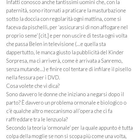
Infatti conosco anche tantissimi uomini che, con la
paternità, sono ritornati a praticare la masturbazione
sotto la doccia con regolarità ogni mattina, come si
faceva da pischelli, per ‘assicurarsi di non affogare nel
proprio seme’ [cit.] e per non uscire di testa ogni volta
che passa Belen in televisione (…e quella sta
dappertutto, le manca giusto la pubblicità del Kinder
Sorpresa, ma ci arriverà, come è arrivata a Sanremo,
senza mutande…) e finire col tentare di infilare il pisello
nella fessura per i DVD.
Cosa volete che vi dica?
Sono davvero le donne che iniziano a negarsi dopo il
parto? È davvero un problema ormonale e biologico o
c’è qualche altro meccanismo all’opera che ci fa
raffreddare tra le lenzuola?
Secondo la teoria ‘ormonale’ per la quale appunto è tutta
colpa della moglie se non si scopa più come una volta,