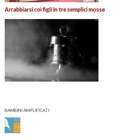
Arrabbiarsi coi figli in tre semplici mosse
BAMBINI AMPLIFICATI