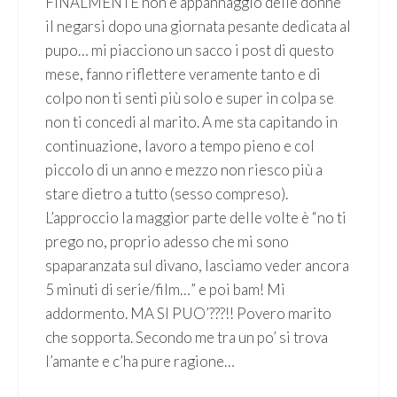
FINALMENTE non è appannaggio delle donne
il negarsi dopo una giornata pesante dedicata al
pupo… mi piacciono un sacco i post di questo
mese, fanno riflettere veramente tanto e di
colpo non ti senti più solo e super in colpa se
non ti concedi al marito. A me sta capitando in
continuazione, lavoro a tempo pieno e col
piccolo di un anno e mezzo non riesco più a
stare dietro a tutto (sesso compreso).
L’approccio la maggior parte delle volte è “no ti
prego no, proprio adesso che mi sono
spaparanzata sul divano, lasciamo veder ancora
5 minuti di serie/film…” e poi bam! Mi
addormento. MA SI PUO’???!! Povero marito
che sopporta. Secondo me tra un po’ si trova
l’amante e c’ha pure ragione…