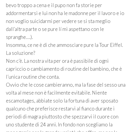
bevo troppo a cena e il pupo non fa storie per
addormentarsi e lui non ha le madonne per il lavoro e io
non voglio suicidarmi per vedere se si sta meglio
dall’altra parte o se pure lí mi aspettano con le
spranghe….).
Insomma, ce ne è di che ammosciare pure la Tour Eiffel.
La soluzione?
Non c’è. La nostra vita per ora è passibile di ogni
capriccio o cambiamento di routine del bambino, che è
l’unica routine che conta.
Ovvio che le cose cambieranno, ma la fase del sesso una
volta al mese non è facilmente evitabile. Niente
escamotages, abbiate solo la fortuna di aver sposato
qualcuno che preferisce restarvi al fianco durante i
periodi di magra piuttosto che spezzarvi il cuore con
uno studente di 24 anni. In fondo non scegliamo la