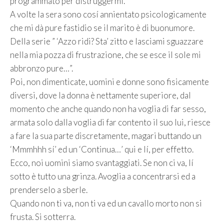
programmato per distruggermi.
A volte la sera sono cosí annientato psicologicamente
che mi dà pure fastidio se il marito è di buonumore.
Della serie ” ‘Azzo ridi? Sta’ zitto e lasciami sguazzare
nella mia pozza di frustrazione, che se esce il sole mi
abbronzo pure…”.
Poi, non dimenticate, uomini e donne sono fisicamente
diversi, dove la donna è nettamente superiore, dal
momento che anche quando non ha voglia di far sesso,
armata solo dalla voglia di far contento il suo lui, riesce
a fare la sua parte discretamente, magari buttando un
‘Mmmhhh sí’ ed un ‘Continua…’ qui e lí, per effetto.
Ecco, noi uomini siamo svantaggiati. Se non ci va, lí
sotto è tutto una grinza. Avoglia a concentrarsi ed a
prenderselo a sberle.
Quando non ti va, non ti va ed un cavallo morto non si
frusta. Si sotterra.