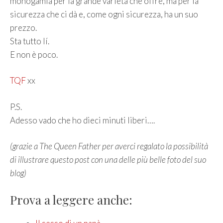
monogamia per la grande varietà che offre, ma per la
sicurezza che ci dà e, come ogni sicurezza, ha un suo
prezzo.
Sta tutto lí.
E non è poco.
TQF
xx
P.S.
Adesso vado che ho dieci minuti liberi….
(grazie a The Queen Father per averci regalato la possibilità
di illustrare questo post con una delle più belle foto del suo
blog)
Prova a leggere anche: