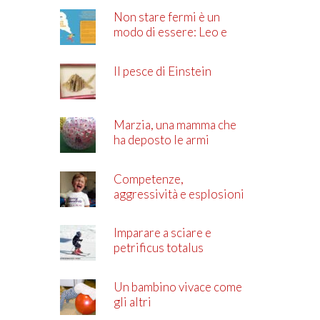
Non stare fermi è un
modo di essere: Leo e
l’ADHD
Il pesce di Einstein
Marzia, una mamma che
ha deposto le armi
Competenze,
aggressività e esplosioni
di rabbia
Imparare a sciare e
petrificus totalus
Un bambino vivace come
gli altri