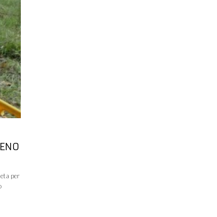
MENO
ueta per
o