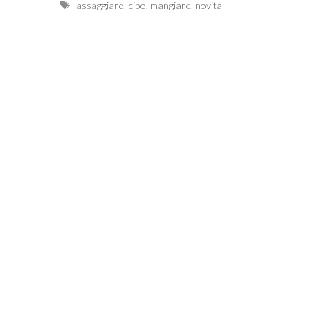
Tags
assaggiare
,
cibo
,
mangiare
,
novità