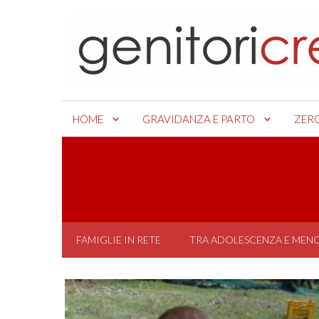
Skip
to
content
HOME
GRAVIDANZA E PARTO
ZER
FAMIGLIE IN RETE
TRA ADOLESCENZA E MEN