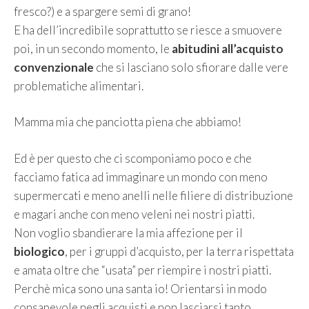
fresco?) e a spargere semi di grano!
E ha dell’incredibile soprattutto se riesce a smuovere
poi, in un secondo momento, le
abitudini all’acquisto
convenzionale
che si lasciano solo sfiorare dalle vere
problematiche alimentari.
Mamma mia che panciotta piena che abbiamo!
Ed è per questo che ci scomponiamo poco e che
facciamo fatica ad immaginare un mondo con meno
supermercati e meno anelli nelle filiere di distribuzione
e magari anche con meno veleni nei nostri piatti.
Non voglio sbandierare la mia affezione per il
biologico
, per i gruppi d’acquisto, per la terra rispettata
e amata oltre che “usata” per riempire i nostri piatti.
Perchè mica sono una santa io! Orientarsi in modo
consapevole negli acquisti e non lasciarsi tanto