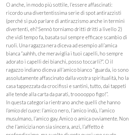
O anche, in modo più sottile, l’essere affascinati:
ricordo una divertentissima serie di spot antirazzisti
(perché si può parlare di antirazzismo anche in termini
divertenti, eh? Sennò torniamo dritti dritti a livello 2)
che vidi tempo fa, basata sul sempre efficace scambio di
ruoli. Una ragazza nera diceva ad esempio all’amica
bianca “aahhh, che meraviglia i tuoi capelli, ho sempre
adorato i capelli dei bianchi, posso toccarli?”. O il
ragazzo indiano diceva all’amico bianco “guarda, io sono
assolutamente affascinato dalla vostra spiritualità, ho la
casa tappezzata da crocifissi e santini, tutto, dai tappeti
alle tende alla carta da parati, trooooppo figo!”.
In questa categoria rientrano anche quelli che hanno
l’amico del cuore
: l’amico nero, l’amico indù, l’amico
musulmano, l’amico gay. Amico o amica ovviamente. Non
che l’amicizia non sia sincera, anzi, l’affetto è
profondissimo, ma a volte diventa quasi uno scudo,