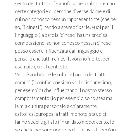
sento del tutto anti-omofoba però al contempo
certe categorie di persone diverse da me e di
cui non conosco nessun rappresentante (che ne
so, “i cinesi”), tendo a stereotiparle, vuoi per il
linguaggio (la parola “cinese” ha una precisa
connotazione: se non conosco nessun cinese
posso essere influenzata dal linguaggio e
pensare che tutti i cinesi lavorano molto, per
esempio), o dal contesto.
Vero è anche che le culture hanno dei tratti
comuni (il confucianesimo vs il cristianesimo,
per esempio) che influenzano il nostro stesso
comportamento (io per esempio sono atea ma
la mia cultura personale è chiaramente
cattolica, europea, a tratti monoteista), e ci
fanno vedere gli altri in un dato modo: certo, lo
so che le persone non sono tutte uguali, però in