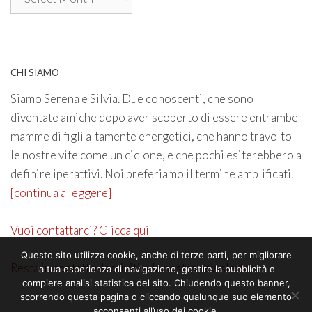
CHI SIAMO
Siamo Serena e Silvia. Due conoscenti, che sono
diventate amiche dopo aver scoperto di essere entrambe
mamme di figli altamente energetici, che hanno travolto
le nostre vite come un ciclone, e che pochi esiterebbero a
definire iperattivi. Noi preferiamo il termine amplificati.
[continua a leggere]
Vuoi contattarci? Clicca qui
Questo sito utilizza cookie, anche di terze parti, per migliorare
Resta in contatto. Iscriviti alla nostra newsletter
la tua esperienza di navigazione, gestire la pubblicità e
compiere analisi statistica del sito. Chiudendo questo banner,
scorrendo questa pagina o cliccando qualunque suo elemento
acconsenti all’uso dei cookie.