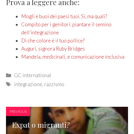
Prova a leggere anche:
Mogli e buoi dei paesi tuoi. Sì, ma quali?
Compito per i genitori: piantare il semino
dell’integrazione
Di che colore è il tuo pollice?
Auguri, signora Ruby Bridges
Mandela, medicinali, e comunicazione inclusiva
Categories
GC international
Tags
integrazione
,
razzismo
PREVIOUS
Expat o migranti?