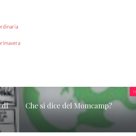
ordinaria
 primavera
N
 di
Che si dice del Momcamp?