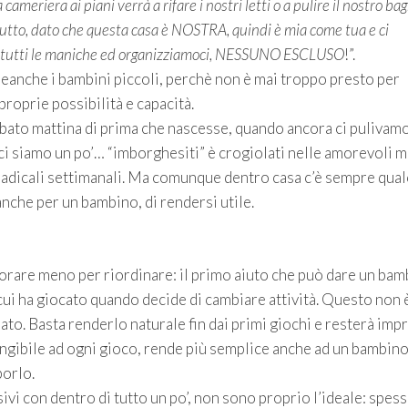
ameriera ai piani verrà a rifare i nostri letti o a pulire il nostro ba
utto, dato che questa casa è NOSTRA, quindi è mia come tua e ci
i tutti le maniche ed organizziamoci, NESSUNO ESCLUSO
!”.
anche i bambini piccoli, perchè non è mai troppo presto per
roprie possibilità e capacità.
abato mattina di prima che nascesse, quando ancora ci pulivamo
ci siamo un po’… “imborghesiti” è crogiolati nelle amorevoli m
 radicali settimanali. Ma comunque dentro casa c’è sempre qua
nche per un bambino, di rendersi utile.
avorare meno per riordinare: il primo aiuto che può dare un bam
 cui ha giocato quando decide di cambiare attività. Questo non 
o. Basta renderlo naturale fin dai primi giochi e resterà imp
ngibile ad ogni gioco, rende più semplice anche ad un bambin
porlo.
vi con dentro di tutto un po’, non sono proprio l’ideale: spes