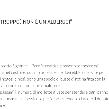
TROPPO) NON È UN ALBERGO!”
rcetto è grande… Però in realtà si possono prendere dei
ochi nel cestone, usiamo le retine che dovrebbero servire per
 negozi cinesi, sono una specie di buste di retina fitta con la
to con il cestone non è male, no?
: passami il numero di mollette giuste per stendere ogni panno
no a mamma). Ti assicuro però che a stendere ci vuole il doppi
eme.