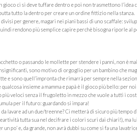
 gioco ci si deve tuffare dentro e poi non trasmettono l’idea 
utta tutto la dentro per creare un ordine fittizio nella stanza.
ivisi per genere, magari nei piani bassi di uno scaffale: svil
quindi rendono più semplice capire perchè bisogna riporle al 
cchetto o passando le mollette per stendere i panni, non è ma
nsignificanti, sono motivo di orgoglio per un bambino che mag
te e sono quell’impronta che rimarrà per sempre nella sezio
re qualcosa insieme a mamma e papà è il gioco più bello: per noi
più veloci senza il frugoletto in mezzo che vuole a tutti i cost
umula per il futuro: guardando si impara!
 da lavare ad un due/treenne? Ci metterà di sicuro più tempo di
rtività tutta sua nel decifrare i colori scuri dai chiari!), ma lui
 un po’ e, da grande, non avrà dubbi su come si fa una lavatric