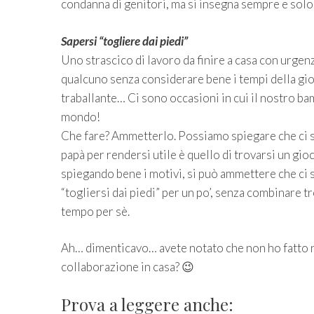
condanna di genitori, ma si insegna sempre e solo
Sapersi “togliere dai piedi”
Uno strascico di lavoro da finire a casa con urgen
qualcuno senza considerare bene i tempi della gior
traballante… Ci sono occasioni in cui il nostro bam
mondo!
Che fare? Ammetterlo. Possiamo spiegare che ci 
papà per rendersi utile è quello di trovarsi un gio
spiegando bene i motivi, si può ammettere che ci 
“togliersi dai piedi” per un po’, senza combinare 
tempo per sè.
Ah… dimenticavo… avete notato che non ho fatto n
collaborazione in casa? 😉
Prova a leggere anche: