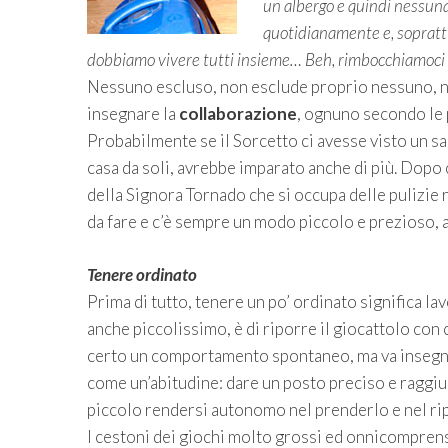
un albergo e quindi nessuna c
quotidianamente e, sopratt
dobbiamo vivere tutti insieme… Beh, rimbocchiamoc
Nessuno escluso, non esclude proprio nessuno, ne
insegnare la
collaborazione
, ognuno secondo le p
Probabilmente se il Sorcetto ci avesse visto un s
casa da soli, avrebbe imparato anche di più. Dopo 
della Signora Tornado che si occupa delle pulizie
da fare e c’è sempre un modo piccolo e prezioso, a
Tenere ordinato
Prima di tutto, tenere un po’ ordinato significa l
anche piccolissimo, è di riporre il giocattolo con
certo un comportamento spontaneo, ma va insegnat
come un’abitudine: dare un posto preciso e raggiu
piccolo rendersi autonomo nel prenderlo e nel ri
I cestoni dei giochi molto grossi ed onnicomprensi