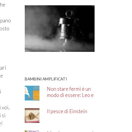
che
uppano
posto
i
ari
ne
BAMBINI AMPLIFICATI
Non stare fermi è un
i
modo di essere: Leo e
l’ADHD
 voi,
Il pesce di Einstein
 si
e!