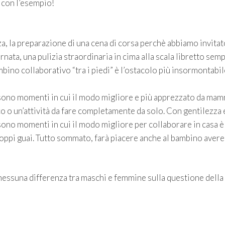
 con l’esempio!
za, la preparazione di una cena di corsa perchè abbiamo invitat
nata, una pulizia straordinaria in cima alla scala libretto sem
bino collaborativo “tra i piedi” è l’ostacolo più insormontabil
sono momenti in cui il modo migliore e più apprezzato da mam
co o un’attività da fare completamente da solo. Con gentilezza 
sono momenti in cui il modo migliore per collaborare in casa è
troppi guai. Tutto sommato, farà piacere anche al bambino avere
essuna differenza tra maschi e femmine sulla questione della