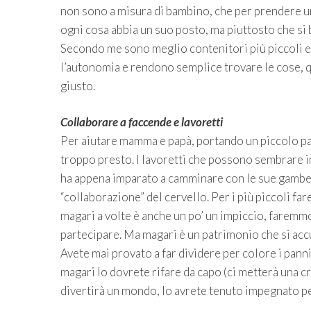
non sono a misura di bambino, che per prendere un
ogni cosa abbia un suo posto, ma piuttosto che si b
Secondo me sono meglio contenitori più piccoli e d
l’autonomia e rendono semplice trovare le cose, 
giusto.
Collaborare a faccende e lavoretti
Per aiutare mamma e papà, portando un piccolo pa
troppo presto. I lavoretti che possono sembrare i
ha appena imparato a camminare con le sue gambet
“collaborazione” del cervello. Per i più piccoli fa
magari a volte è anche un po’ un impiccio, faremmo 
partecipare. Ma magari è un patrimonio che si acc
Avete mai provato a far dividere per colore i panni
magari lo dovrete rifare da capo (ci metterà una crea
divertirà un mondo, lo avrete tenuto impegnato per