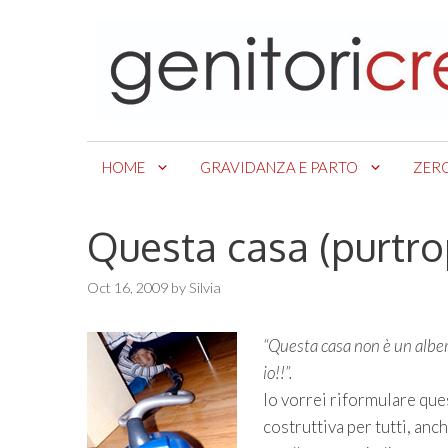
Skip
to
content
HOME
GRAVIDANZA E PARTO
ZER
Questa casa (purtro
Oct 16, 2009
by
Silvia
“Questa casa non è un alberg
io!!”.
Io vorrei riformulare que
costruttiva per tutti, anch