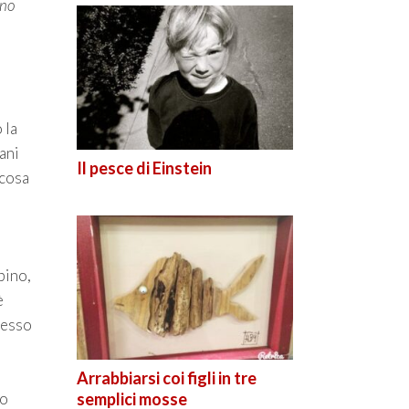
gno
 la
ani
Il pesce di Einstein
lcosa
bino,
è
resso
o
Arrabbiarsi coi figli in tre
semplici mosse
so