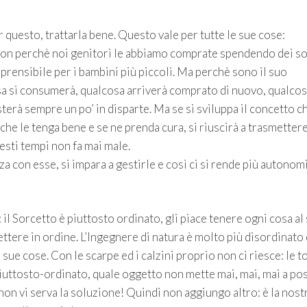
questo, trattarla bene. Questo vale per tutte le sue cose:
e. Non perchè noi genitori le abbiamo comprate spendendo dei so
ensibile per i bambini più piccoli. Ma perchè sono il suo
sa si consumerà, qualcosa arriverà comprato di nuovo, qualco
terà sempre un po’ in disparte. Ma se si sviluppa il concetto c
che le tenga bene e se ne prenda cura, si riuscirà a trasmetter
sti tempi non fa mai male.
a con esse, si impara a gestirle e così ci si rende più autonomi
il Sorcetto è piuttosto ordinato, gli piace tenere ogni cosa al
ettere in ordine. L’Ingegnere di natura è molto più disordinato 
e sue cose. Con le scarpe ed i calzini proprio non ci riesce: le t
-piuttosto-ordinato, quale oggetto non mette mai, mai, mai a po
non vi serva la soluzione! Quindi non aggiungo altro: è la nost