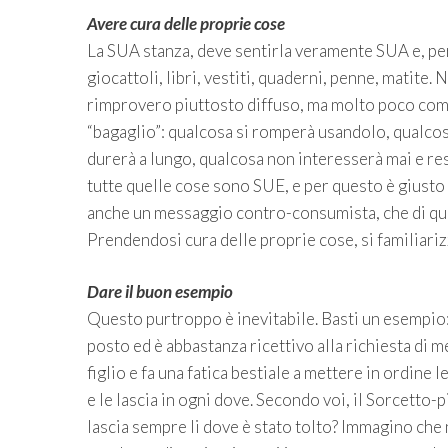
Avere cura delle proprie cose
La SUA stanza, deve sentirla veramente SUA e, per 
giocattoli, libri, vestiti, quaderni, penne, matit
rimprovero piuttosto diffuso, ma molto poco compr
“bagaglio”: qualcosa si romperà usandolo, qualco
durerà a lungo, qualcosa non interesserà mai e res
tutte quelle cose sono SUE, e per questo è giusto 
anche un messaggio contro-consumista, che di que
Prendendosi cura delle proprie cose, si familiarizz
Dare il buon esempio
Questo purtroppo è inevitabile. Basti un esempio: 
posto ed è abbastanza ricettivo alla richiesta di m
figlio e fa una fatica bestiale a mettere in ordine l
e le lascia in ogni dove. Secondo voi, il Sorcetto
lascia sempre li dove è stato tolto? Immagino che 