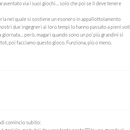
raventato via i suoi giochi… solo che poi se li deve tenere
ia nel quale si sostiene un esonero in appallottolamento
ostri due ingegneri ai loro tempi lo hanno passato a pieni voti
la giornata… però, magari quando sono un po’ più grandini si
 un tot, poi facciamo questo gioco. Funziona, più o meno.
ndi comincio subito: