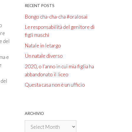
RECENT POSTS
Bongo cha-cha-cha #oralosai
o
Le responsabilità del genitore di
pre
figli maschi
e del
Natale in letargo
Un natale diverso
ma e
e
2020, o l’anno in cui mia figlia ha
abbandonato il liceo
 del
Questa casa non è un ufficio
ARCHIVIO
Archivio