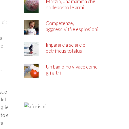
Marzia, una mamma che
ha deposto le armi
ldi:
Competenze,
aggressività e esplosioni
di rabbia
sa
Imparare a sciare e
he
petrificus totalus
e
Un bambino vivace come
.
gli altri
 suo
del
oglie
sto e
ra