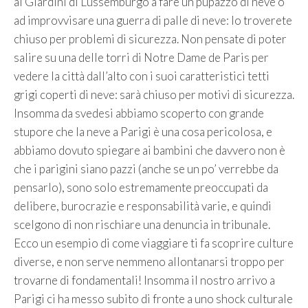
ai Giardini di Lussemburgo a fare un pupazzo di neve o
ad improvvisare una guerra di palle di neve: lo troverete
chiuso per problemi di sicurezza. Non pensate di poter
salire su una delle torri di Notre Dame de Paris per
vedere la città dall’alto con i suoi caratteristici tetti
grigi coperti di neve: sarà chiuso per motivi di sicurezza.
Insomma da svedesi abbiamo scoperto con grande
stupore che la neve a Parigi è una cosa pericolosa, e
abbiamo dovuto spiegare ai bambini che davvero non è
che i parigini siano pazzi (anche se un po’ verrebbe da
pensarlo), sono solo estremamente preoccupati da
delibere, burocrazie e responsabilità varie, e quindi
scelgono di non rischiare una denuncia in tribunale.
Ecco un esempio di come viaggiare ti fa scoprire culture
diverse, e non serve nemmeno allontanarsi troppo per
trovarne di fondamentali! Insomma il nostro arrivo a
Parigi ci ha messo subito di fronte a uno shock culturale