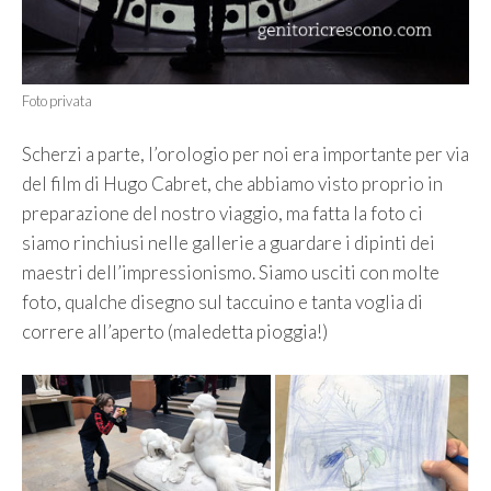
Foto privata
Scherzi a parte, l’orologio per noi era importante per via
del film di Hugo Cabret, che abbiamo visto proprio in
preparazione del nostro viaggio, ma fatta la foto ci
siamo rinchiusi nelle gallerie a guardare i dipinti dei
maestri dell’impressionismo. Siamo usciti con molte
foto, qualche disegno sul taccuino e tanta voglia di
correre all’aperto (maledetta pioggia!)