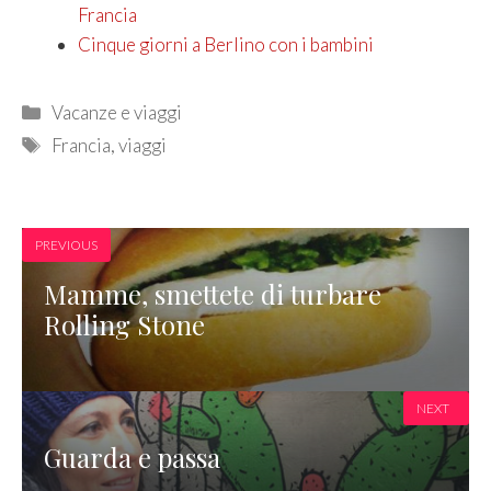
Francia
Cinque giorni a Berlino con i bambini
Categories
Vacanze e viaggi
Tags
Francia
,
viaggi
PREVIOUS
Mamme, smettete di turbare
Rolling Stone
NEXT
Guarda e passa