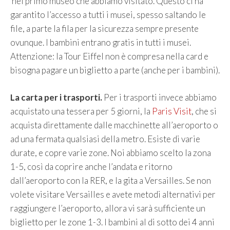
nel primo museo che abbiamo visitato. Questo ci ha
garantito l’accesso a tutti i musei, spesso saltando le
file, a parte la fila per la sicurezza sempre presente
ovunque. I bambini entrano gratis in tutti i musei.
Attenzione: la Tour Eiffel non è compresa nella card e
bisogna pagare un biglietto a parte (anche per i bambini).
La carta per i trasporti.
Per i trasporti invece abbiamo
acquistato una tessera per 5 giorni, la
Paris Visit
, che si
acquista direttamente dalle macchinette all’aeroporto o
ad una fermata qualsiasi della metro. Esiste di varie
durate, e copre varie zone. Noi abbiamo scelto la zona
1-5, così da coprire anche l’andata e ritorno
dall’aeroporto con la RER, e la gita a Versailles. Se non
volete visitare Versailles e avete metodi alternativi per
raggiungere l’aeroporto, allora vi sarà sufficiente un
biglietto per le zone 1-3. I bambini al di sotto dei 4 anni