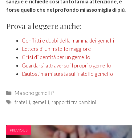
sangue e richiede così tanto la mia attenzione, è
forse quello che nel profondo mi assomiglia di più
.
Prova a leggere anche:
Conflitti e dubbi della mamma dei gemelli
Lettera di un fratello maggiore
Crisi d’identità per un gemello
Guardarsi attraverso il proprio gemello
L’autostima misurata sul fratello gemello
Categories
Ma sono gemelli?
Tags
fratelli
,
gemelli
,
rapporti tra bambini
PREVIOUS