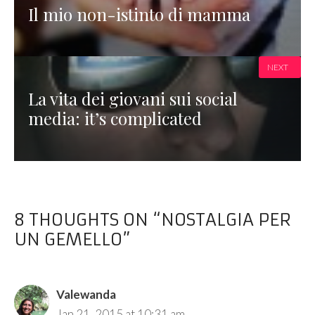
Il mio non-istinto di mamma
NEXT
La vita dei giovani sui social
media: it’s complicated
8 THOUGHTS ON “NOSTALGIA PER
UN GEMELLO”
Valewanda
Jan 21, 2015 at 10:31 am