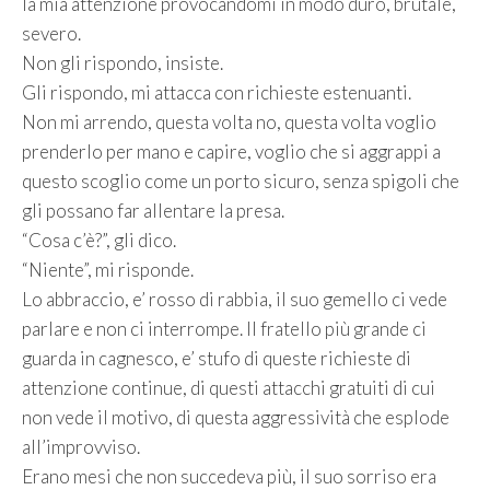
la mia attenzione provocandomi in modo duro, brutale,
severo.
Non gli rispondo, insiste.
Gli rispondo, mi attacca con richieste estenuanti.
Non mi arrendo, questa volta no, questa volta voglio
prenderlo per mano e capire, voglio che si aggrappi a
questo scoglio come un porto sicuro, senza spigoli che
gli possano far allentare la presa.
“Cosa c’è?”, gli dico.
“Niente”, mi risponde.
Lo abbraccio, e’ rosso di rabbia, il suo gemello ci vede
parlare e non ci interrompe. Il fratello più grande ci
guarda in cagnesco, e’ stufo di queste richieste di
attenzione continue, di questi attacchi gratuiti di cui
non vede il motivo, di questa aggressività che esplode
all’improvviso.
Erano mesi che non succedeva più, il suo sorriso era