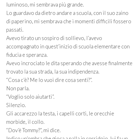
luminoso, mi sembrava più grande.
Lo guardavo da dietro andare a scuola, con il suo zaino
di paperino, mi sembrava che i momenti difficili fossero
passati.
Avevo tirato un sospiro di sollievo, l’avevo
accompagnato in quest’inizio di scuola elementare con
fiducia e speranza.
Avevo incrociato le dita sperando che avesse finalmente
trovato la sua strada, la sua indipendenza.
“Cosa c’è? Me lo vuoi dire cosa senti?”.
Non parla.
“Voglio solo aiutarti”.
Silenzio.
Gli accarezzo la testa, i capelli corti, le orecchie
morbide, il collo.
“Dov’è Tommy?”, mi dice.
Indico un’ombra che gioca a palla in corridoio, lui fa un