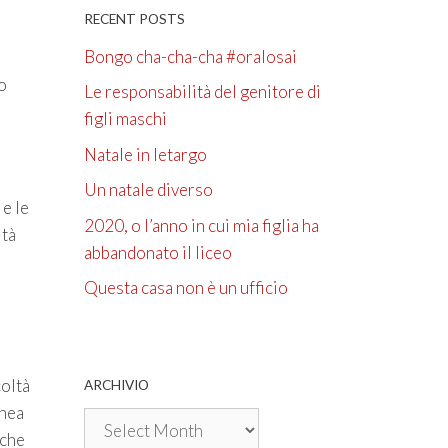
RECENT POSTS
Bongo cha-cha-cha #oralosai
o
Le responsabilità del genitore di
figli maschi
Natale in letargo
Un natale diverso
 e le
2020, o l’anno in cui mia figlia ha
ltà
abbandonato il liceo
Questa casa non è un ufficio
coltà
ARCHIVIO
inea
Archivio
lche