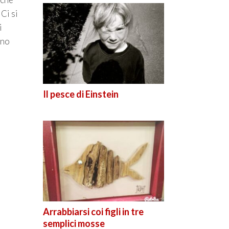
Ci si
i
uno
Il pesce di Einstein
Arrabbiarsi coi figli in tre
semplici mosse