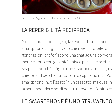
Foto Luca Paglierino utilizzata con licenza CC
LA REPERIBILITÀ RECIPROCA
Non prendiamoci in giro, la reperibilità reciproc
smartphone ai figli. E’ vero che il vecchio telefon
generazioni preferiscono una chat ad una convers
mentre sono con gli amici finisce pure che preferi
Snapchat perché il figlio non rispondeva mai agli s
chiedersi il perché, tanto non lo capiremo mai. Poi 
smartphone inutilizzato in un cassetto, ma quasi 
la pena spendere soldi per un nuovo telefonino con
LO SMARTPHONE È UNO STRUMENT