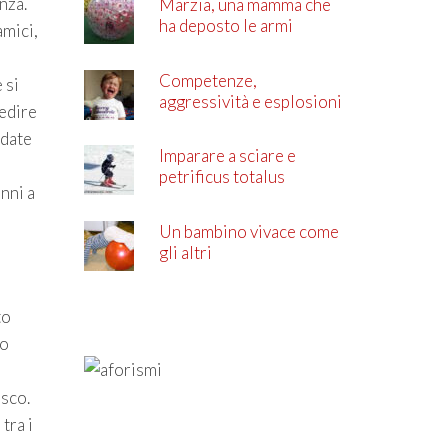
nza.
Marzia, una mamma che
ha deposto le armi
amici,
Competenze,
 si
aggressività e esplosioni
pedire
di rabbia
rdate
Imparare a sciare e
petrificus totalus
nni a
Un bambino vivace come
gli altri
to
to
asco.
tra i