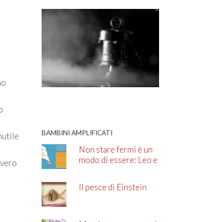
no
o
BAMBINI AMPLIFICATI
nutile
Non stare fermi è un
modo di essere: Leo e
vvero
l’ADHD
Il pesce di Einstein