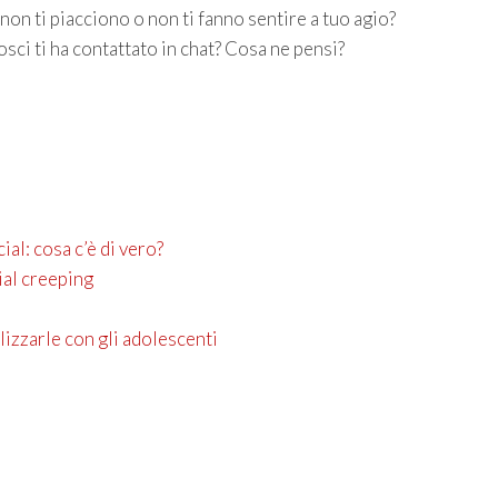
on ti piacciono o non ti fanno sentire a tuo agio?
sci ti ha contattato in chat? Cosa ne pensi?
cial: cosa c’è di vero?
ial creeping
lizzarle con gli adolescenti