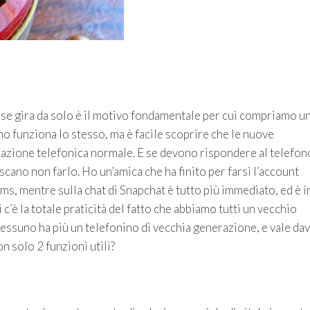
a se gira da solo è il motivo fondamentale per cui compriamo u
ino funziona lo stesso, ma è facile scoprire che le nuove
azione telefonica normale. E se devono rispondere al telefon
scano non farlo. Ho un’amica che ha finito per farsi l’account
ms, mentre sulla chat di Snapchat è tutto più immediato, ed è i
c’è la totale praticità del fatto che abbiamo tutti un vecchio
nessuno ha più un telefonino di vecchia generazione, e vale da
 solo 2 funzioni utili?
O