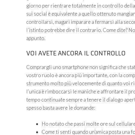
giorno per rientrare totalmente in controllo della 
sui social è equivalente a quello ottenuto mangia
controllarsi, magari imparare a fermarsi alla secon
l’istinto potrebbe dire il contrario. Come dite? No
appunto.
VOI AVETE ANCORA IL CONTROLLO
Comprargli uno smartphone non significa che state 
vostro ruolo è ancora più importante, con la comp
strumento molto più velocemente di quanto voi rius
l’unica è rimboccarsi le maniche e affrontare il 
tempo continuate sempre a tenere il dialogo aperto
spesso basta avere le domande:
Ho notato che passi molte ore sul cellulare,
Come ti senti quando un’amica posta una fot