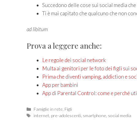
Succedono delle cose sui social media che n
Ti è mai capitato che qualcuno che non cono
ad libitum
Prova a leggere anche:
Le regole dei social network
Multa ai genitori per le foto dei figli sui so
Prima che diventi vamping, addiction e soc
App per bambini
App di Parental Control: come e perché uti
Categories
Famiglie in rete
,
Figli
Tags
internet
,
pre-adolescenti
,
smartphone
,
social media