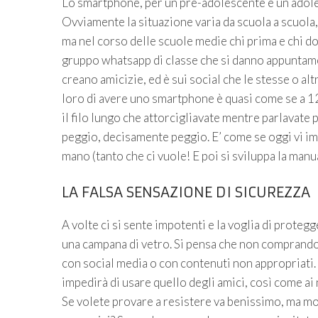
Lo smartphone, per un pre-adolescente e un adoles
Ovviamente la situazione varia da scuola a scuola, d
ma nel corso delle scuole medie chi prima e chi d
gruppo whatsapp di classe che si danno appuntame
creano amicizie, ed è sui social che le stesse o al
loro di avere uno smartphone è quasi come se a 12 
il filo lungo che attorcigliavate mentre parlavate 
peggio, decisamente peggio. E’ come se oggi vi imp
mano (tanto che ci vuole! E poi si sviluppa la manua
LA FALSA SENSAZIONE DI SICUREZZA
A volte ci si sente impotenti e la voglia di protegg
una campana di vetro. Si pensa che non comprandog
con social media o con contenuti non appropriati
impedirà di usare quello degli amici, così come ai
Se volete provare a resistere va benissimo, ma mo