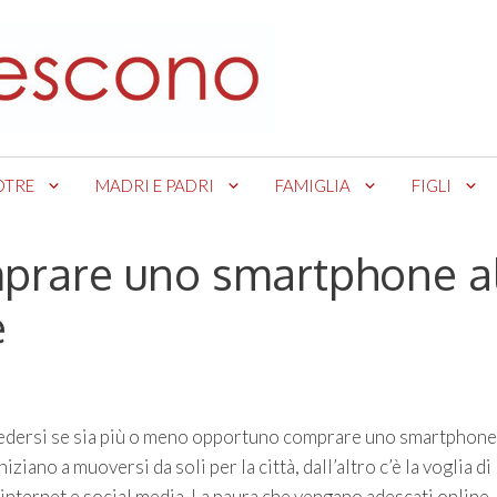
OTRE
MADRI E PADRI
FAMIGLIA
FIGLI
mprare uno smartphone a
e
hiedersi se sia più o meno opportuno comprare uno smartphone
iniziano a muoversi da soli per la città, dall’altro c’è la voglia di
internet e social media. La paura che vengano adescati online,