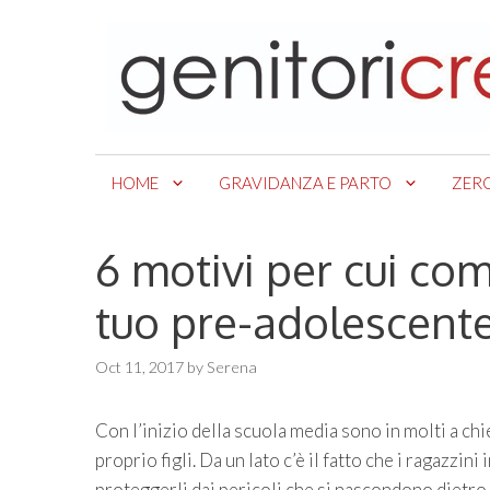
Skip
to
content
HOME
GRAVIDANZA E PARTO
ZER
6 motivi per cui co
tuo pre-adolescent
Oct 11, 2017
by
Serena
Con l’inizio della scuola media sono in molti a c
proprio figli. Da un lato c’è il fatto che i ragazzini 
proteggerli dai pericoli che si nascondono dietro 