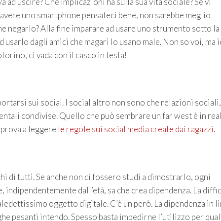
 ad uscire? Che implicazioni ha sulla sua vita sociale? Se vi
on avere uno smartphone pensateci bene, non sarebbe meglio
e negarlo? Alla fine imparare ad usare uno strumento sotto la
 usarlo dagli amici che magari lo usano male. Non so voi, ma i
orino, ci vada con il casco in testa!
arsi sui social. I social altro non sono che relazioni sociali,
ntali condivise. Quello che può sembrare un far west è in rea
 prova a leggere
le regole sui social media create dai ragazzi
.
hi di tutti. Se anche non ci fossero studi a dimostrarlo, ogni
, indipendentemente dall’età, sa che crea dipendenza. La diffi
aledettissimo oggetto digitale. C’è un però. La dipendenza in l
he pesanti intendo. Spesso basta impedirne l’utilizzo per qua