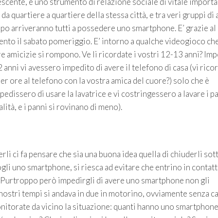
cente, è uno strumento di relazione sociale di vitale importa
a quartiere a quartiere della stessa città, e tra veri gruppi di 
opo arriveranno tutti a possedere uno smartphone. E’ grazie al
nto il sabato pomeriggio. E’ intorno a qualche videogioco che
tre amicizie si rompono. Ve li ricordate i vostri 12-13 anni? Im
anni vi avessero impedito di avere il telefono di casa (vi rico
per ore al telefono con la vostra amica del cuore?) solo che è
edissero di usare la lavatrice e vi costringessero a lavare i pa
lità, e i panni si rovinano di meno).
erli ci fa pensare che sia una buona idea quella di chiuderli sot
li uno smartphone, si riesca ad evitare che entrino in contat
. Purtroppo però impedirgli di avere uno smartphone non gli
 nostri tempi si andava in due in motorino, ovviamente senza c
nitorate da vicino la situazione: quanti hanno uno smartphone 