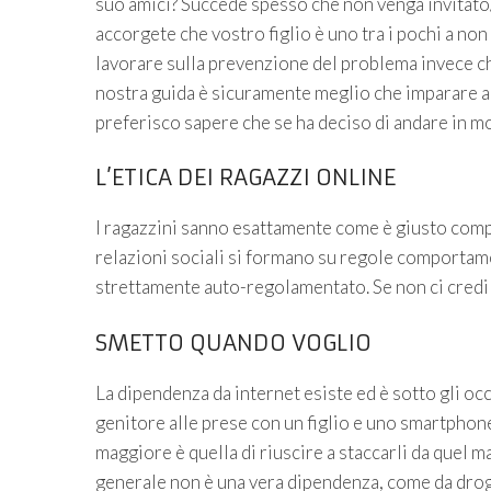
suo amici? Succede spesso che non venga invitato/a
accorgete che vostro figlio è uno tra i pochi a n
lavorare sulla prevenzione del problema invece ch
nostra guida è sicuramente meglio che imparare ad
preferisco sapere che se ha deciso di andare in mot
L’ETICA DEI RAGAZZI ONLINE
I ragazzini sanno esattamente come è giusto comport
relazioni sociali si formano su regole comportame
strettamente auto-regolamentato. Se non ci credi
SMETTO QUANDO VOGLIO
La dipendenza da internet esiste ed è sotto gli occ
genitore alle prese con un figlio e uno smartphone
maggiore è quella di riuscire a staccarli da quel m
generale non è una vera dipendenza, come da drog