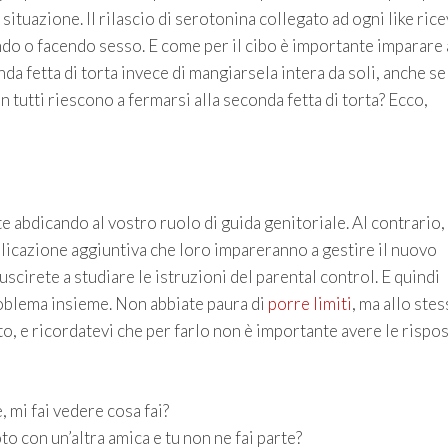
situazione. Il rilascio di serotonina collegato ad ogni like ric
ndo o facendo sesso. E come per il cibo è importante imparare 
da fetta di torta invece di mangiarsela intera da soli, anche se
n tutti riescono a fermarsi alla seconda fetta di torta? Ecco,
abdicando al vostro ruolo di guida genitoriale. Al contrario, 
licazione aggiuntiva che loro impareranno a gestire il nuovo
cirete a studiare le istruzioni del parental control. E quindi
problema insieme. Non abbiate paura di
porre limiti
, ma allo ste
, e ricordatevi che per farlo non è importante avere le rispos
 mi fai vedere cosa fai?
o con un’altra amica e tu non ne fai parte?