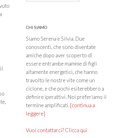
evuto
a
CHI SIAMO
Siamo Serena e Silvia. Due
conoscenti, che sono diventate
amiche dopo aver scoperto di
essere entrambe mamme di figli
il
altamente energetici, che hanno
travolto le nostre vite come un
ciclone, e che pochi esiterebbero a
sso
definire iperattivi. Noi preferiamo il
te,
termine amplificati.
[continua a
leggere]
Vuoi contattarci? Clicca qui