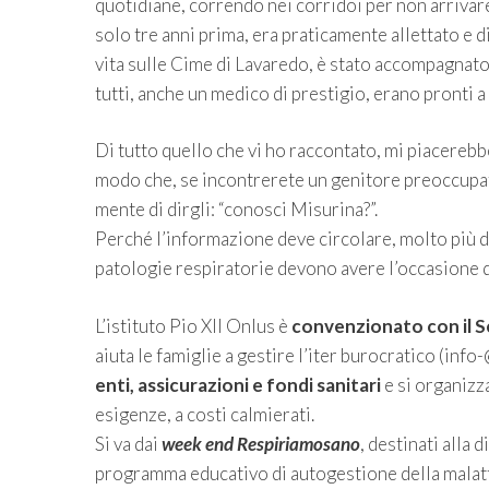
quotidiane, correndo nei corridoi per non arrivare
solo tre anni prima, era praticamente allettato e d
vita sulle Cime di Lavaredo, è stato accompagnato 
tutti, anche un medico di prestigio, erano pronti a
Di tutto quello che vi ho raccontato, mi piacerebb
modo che, se incontrerete un genitore preoccupat
mente di dirgli: “conosci Misurina?”.
Perché l’informazione deve circolare, molto più d
patologie respiratorie devono avere l’occasione d
L’istituto Pio XII Onlus è
convenzionato con il S
aiuta le famiglie a gestire l’iter burocratico (in
enti, assicurazioni e fondi sanitari
e si organizz
esigenze, a costi calmierati.
Si va dai
week end Respiriamosano
, destinati alla 
programma educativo di autogestione della malattia,