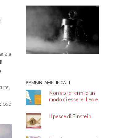
i
anzia
di
n
BAMBINI AMPLIFICATI
cure,
Non stare fermi è un
modo di essere: Leo e
izioso
l’ADHD
Il pesce di Einstein