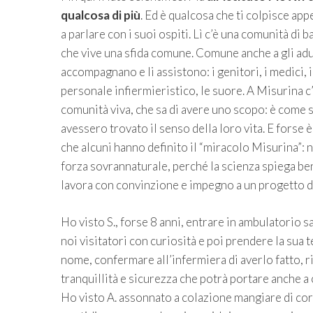
qualcosa di più
. Ed è qualcosa che ti colpisce app
a parlare con i suoi ospiti. Lì c’è una comunità di 
che vive una sfida comune. Comune anche a gli adul
accompagnano e li assistono: i genitori, i medici, i
personale infiermieristico, le suore. A Misurina c
comunità viva, che sa di avere uno scopo: è come se
avessero trovato il senso della loro vita. E forse 
che alcuni hanno definito il “miracolo Misurina”: 
forza sovrannaturale, perché la scienza spiega beni
lavora con convinzione e impegno a un progetto di
Ho visto S., forse 8 anni, entrare in ambulatorio sa
noi visitatori con curiosità e poi prendere la sua 
nome, confermare all’infermiera di averlo fatto, rip
tranquillità e sicurezza che potrà portare anche a 
Ho visto A. assonnato a colazione mangiare di corsa