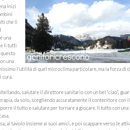
ena inizi
bambini
ti che li
l
’è una
 lì tutti
è questo
non una
ssimo l’utilità di quel microclima particolare, ma la forza di c
 cura.
ltellando, salutare il direttore sanitario con un bel “ciao”, gua
terapia, da solo, scegliendo accuratamente il contenitore con i
orre il tutto e salutare per tornare a giocare. Il tutto con una
casa.
, al tavolo insieme ai suoi amici, e poi scappare verso le attiv