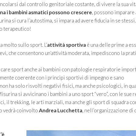
ncolarsi dal controllo genitoriale costante, di vivere la sua vita
ina i bambini asmatici possono crescere
, possono imparare 
ina si cura l’autostima, si impara ad avere fiducia in se stessi.
o terapeutico!
a molto sullo sport. L’
attività sportiva
è una delle prime a es
ievi, che consentono un’attività moderata, impediscono la prat
icare sport anche ai bambini con patologie respiratorie import
mente coerente con i principi sportivi di impegno e sano
on ha solo risvolti negativi fisici, ma anche psicologici, in qu
isurina si avvicinano i bambini a uno sport “vero”, con le sue 
sci, il trekking, le arti marziali, ma anche gli sport di squadra c
to vedrà coinvolto
Andrea Lucchetta
, nell’organizzazione di
c’è