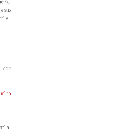
e A.,
la sua
ti e
i con
urina
i
ti al