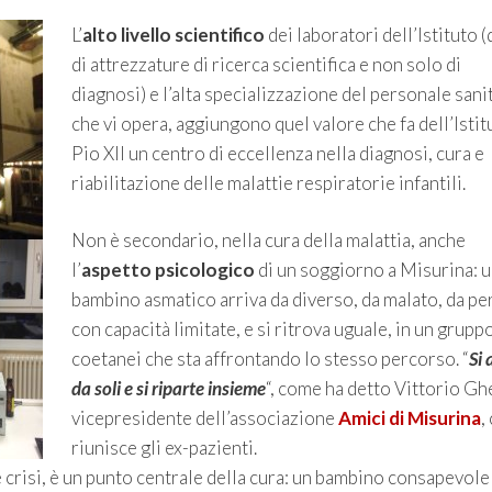
L’
alto livello scientifico
dei laboratori dell’Istituto (
di attrezzature di ricerca scientifica e non solo di
diagnosi) e l’alta specializzazione del personale sani
che vi opera, aggiungono quel valore che fa dell’Istit
Pio XII un centro di eccellenza nella diagnosi, cura e
riabilitazione delle malattie respiratorie infantili.
Non è secondario, nella cura della malattia, anche
l’
aspetto psicologico
di un soggiorno a Misurina: 
bambino asmatico arriva da diverso, da malato, da p
con capacità limitate, e si ritrova uguale, in un gruppo
coetanei che sta affrontando lo stesso percorso. “
Si 
da soli e si riparte insieme
“, come ha detto Vittorio Ghe
vicepresidente dell’associazione
Amici di Misurina
,
riunisce gli ex-pazienti.
e crisi, è un punto centrale della cura: un bambino consapevole