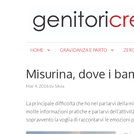
Skip
to
content
HOME
GRAVIDANZA E PARTO
ZER
Misurina, dove i ba
Mar 4, 2016
by
Silvia
La principale difficoltà che ho nel parlarvi della 
molte informazioni pratiche e parlarvi dell’attività 
sopravvento la voglia di raccontarvi le emozioni p