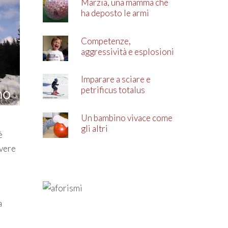
Marzia, una mamma che
ha deposto le armi
Competenze,
aggressività e esplosioni
di rabbia
Imparare a sciare e
petrificus totalus
Un bambino vivace come
gli altri
è
avere
a