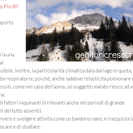
o Pio XII
i
apporto
aria una
al
bile. Inoltre, la particolarità climatica data dal lago in quota,
ie respiratorie, poiché, anche laddove l’elasticità polmonare 
ssiti, come nel caso dell’asma, un soggetto malato riesce ad 
na.
di fattori inquinanti (irrilevanti anche nei periodi di grande
i del tutto assenti).
ivere e svolgere attività come un bambino sano, e riacquista l
ocare e di studiare.