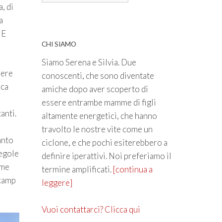
, di
a
 E
CHI SIAMO
Siamo Serena e Silvia. Due
sere
conoscenti, che sono diventate
ica
amiche dopo aver scoperto di
essere entrambe mamme di figli
anti.
altamente energetici, che hanno
travolto le nostre vite come un
anto
ciclone, e che pochi esiterebbero a
regole
definire iperattivi. Noi preferiamo il
ome
termine amplificati.
[continua a
 camp
leggere]
Vuoi contattarci? Clicca qui