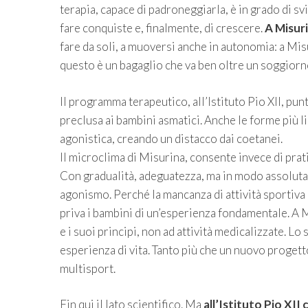
terapia, capace di padroneggiarla, è in grado di svi
fare conquiste e, finalmente, di crescere.
A Misur
fare da soli, a muoversi anche in autonomia: a Misur
questo è un bagaglio che va ben oltre un soggiorn
Il programma terapeutico, all’Istituto Pio XII, punt
preclusa ai bambini asmatici. Anche le forme più l
agonistica, creando un distacco dai coetanei.
Il microclima di Misurina, consente invece di prat
Con gradualità, adeguatezza, ma in modo assoluta
agonismo. Perché la mancanza di attività sportiva n
priva i bambini di un’esperienza fondamentale. A M
e i suoi principi, non ad attività medicalizzate. Lo 
esperienza di vita. Tanto più che un nuovo proget
multisport.
Fin qui il lato scientifico. Ma
all’Istituto Pio XII 