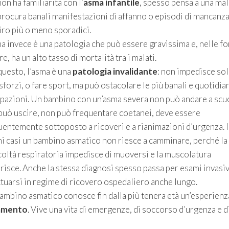
on ha familiarità con l’
asma infantile
, spesso pensa a una mal
procura banali manifestazioni di affanno o episodi di mancanza
iro più o meno sporadici.
ma invece è una patologia che può essere gravissima e, nelle f
e, ha un alto tasso di mortalità tra i malati.
questo, l’asma è una
patologia invalidante
: non impedisce sol
sforzi, o fare sport, ma può ostacolare le più banali e quotidia
pazioni. Un bambino con un’asma severa non può andare a scuo
può uscire, non può frequentare coetanei, deve essere
uentemente sottoposto a ricoveri e a rianimazioni d’urgenza. 
ni casi un bambino asmatico non riesce a camminare, perché la
icoltà respiratoria impedisce di muoversi e la muscolatura
risce. Anche la stessa diagnosi spesso passa per esami invasiv
ttuarsi in regime di ricovero ospedaliero anche lungo.
ambino asmatico conosce fin dalla più tenera età un’esperienz
amento
. Vive una vita di emergenze, di soccorso d’urgenza e d