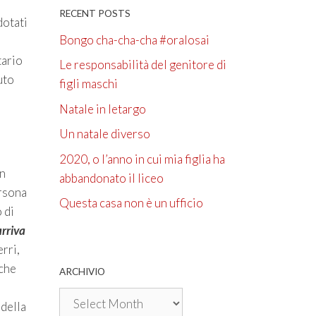
RECENT POSTS
dotati
Bongo cha-cha-cha #oralosai
tario
Le responsabilità del genitore di
uto
figli maschi
Natale in letargo
Un natale diverso
2020, o l’anno in cui mia figlia ha
un
abbandonato il liceo
ersona
Questa casa non è un ufficio
 di
arriva
rri,
 che
ARCHIVIO
Archivio
 della