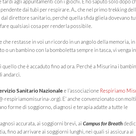
 tardi agli appuntamenti con i giochi. E ho saputo solo dopo ch
ipendente dai tubi per respirare. A., che nel primo trekking del
dal direttore sanitario, perché quella sfida gliela dovevano tut
 fare qualsiasi cosa per renderla possibile.
e che restasse in voi un ricordo in un angolo della memoria, in
o o un bambino con la bomboletta sempre in tasca, vi venga in
i quello che è accaduto fino ad ora. Perché a Misurina i bambin
i andarci.
ervizio Sanitario Nazionale
e l’associazione
Respiriamo Mis
fo-@-respiriamomisurina-.org). E’ anche convenzionato con molt
ano forme di soggiorno, diagnosi e terapia adatte a tutte le
diagnosi accurata, ai soggiorni brevi, ai
Campus for Breath
dedica
 fino ad arrivare ai soggiorni lunghi, nei quali si assicura ai