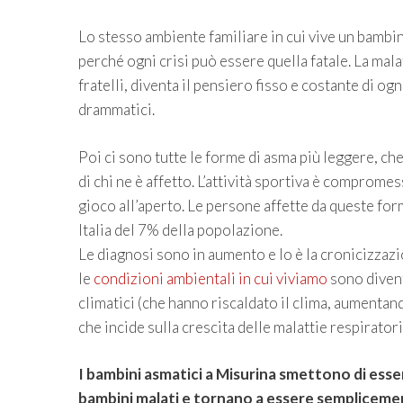
Lo stesso ambiente familiare in cui vive un bambin
perché ogni crisi può essere quella fatale. La mala
fratelli, diventa il pensiero fisso e costante di og
drammatici.
Poi ci sono tutte le forme di asma più leggere, c
di chi ne è affetto. L’attività sportiva è compromes
gioco all’aperto. Le persone affette da queste for
Italia del 7% della popolazione.
Le diagnosi sono in aumento e lo è la cronicizzazi
le
condizioni ambientali in cui viviamo
sono divent
climatici (che hanno riscaldato il clima, aumentand
che incide sulla crescita delle malattie respiratori
I bambini asmatici a Misurina smettono di esse
bambini malati e tornano a essere semplicem