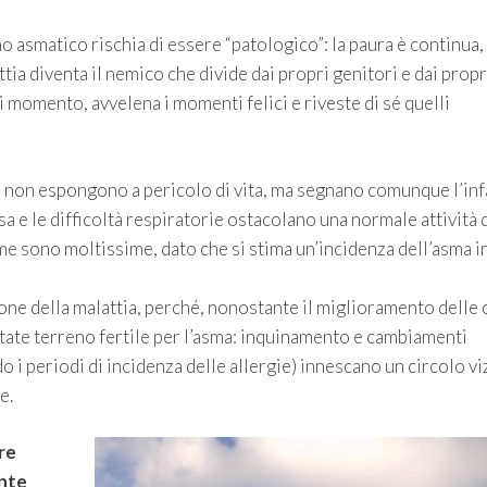
o asmatico rischia di essere “patologico”: la paura è continua,
ttia diventa il nemico che divide dai propri genitori e dai propr
ni momento, avvelena i momenti felici e riveste di sé quelli
he non espongono a pericolo di vita, ma segnano comunque l’inf
sa e le difficoltà respiratorie ostacolano una normale attività 
me sono moltissime, dato che si stima un’incidenza dell’asma i
one della malattia, perché, nonostante il miglioramento delle 
ate terreno fertile per l’asma: inquinamento e cambiamenti
o i periodi di incidenza delle allergie) innescano un circolo v
e.
re
ente