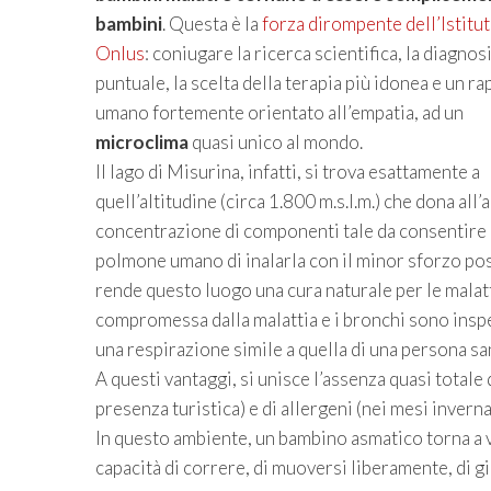
bambini
. Questa è la
forza dirompente dell’Istitut
Onlus
: coniugare la ricerca scientifica, la diagnos
puntuale, la scelta della terapia più idonea e un r
umano fortemente orientato all’empatia, ad un
microclima
quasi unico al mondo.
Il lago di Misurina, infatti, si trova esattamente a
quell’altitudine (circa 1.800 m.s.l.m.) che dona all’
concentrazione di componenti tale da consentire 
polmone umano di inalarla con il minor sforzo possi
rende questo luogo una cura naturale per le malatt
compromessa dalla malattia e i bronchi sono inspe
una respirazione simile a quella di una persona sa
A questi vantaggi, si unisce l’assenza quasi totale 
presenza turistica) e di allergeni (nei mesi invernal
In questo ambiente, un bambino asmatico torna a v
capacità di correre, di muoversi liberamente, di gi