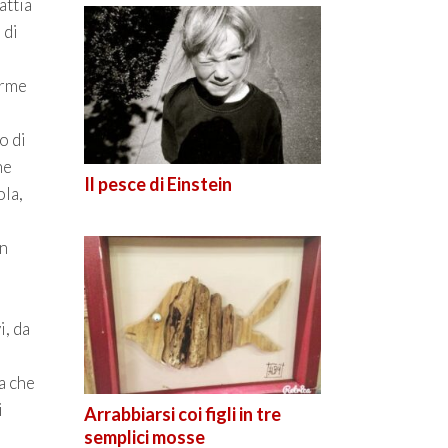
attia
 di
orme
o di
ne
Il pesce di Einstein
la,
In
i, da
a che
i
Arrabbiarsi coi figli in tre
semplici mosse