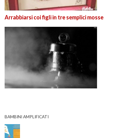
Arrabbiarsi coi figli in tre semplici mosse
BAMBINI AMPLIFICATI