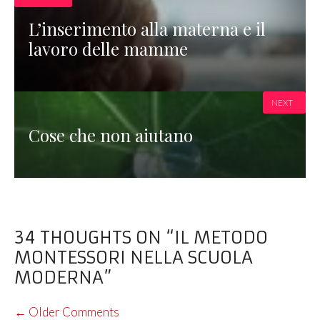
L’inserimento alla materna e il
lavoro delle mamme
NEXT
Cose che non aiutano
34 THOUGHTS ON “IL METODO
MONTESSORI NELLA SCUOLA
MODERNA”
COMMENT
← Older Comments