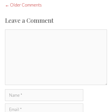
COMMENT
← Older Comments
NAVIGATION
Leave a Comment
Comment
Name
Email