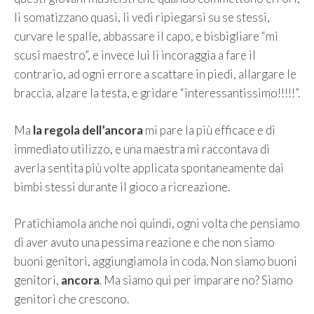
li somatizzano quasi, li vedi ripiegarsi su se stessi,
curvare le spalle, abbassare il capo, e bisbigliare “mi
scusi maestro”, e invece lui li incoraggia a fare il
contrario, ad ogni errore a scattare in piedi, allargare le
braccia, alzare la testa, e gridare “interessantissimo!!!!!”.
Ma
la regola dell’ancora
mi pare la più efficace e di
immediato utilizzo, e una maestra mi raccontava di
averla sentita più volte applicata spontaneamente dai
bimbi stessi durante il gioco a ricreazione.
Pratichiamola anche noi quindi, ogni volta che pensiamo
di aver avuto una pessima reazione e che non siamo
buoni genitori, aggiungiamola in coda. Non siamo buoni
genitori,
ancora
. Ma siamo qui per imparare no? Siamo
genitori che crescono.