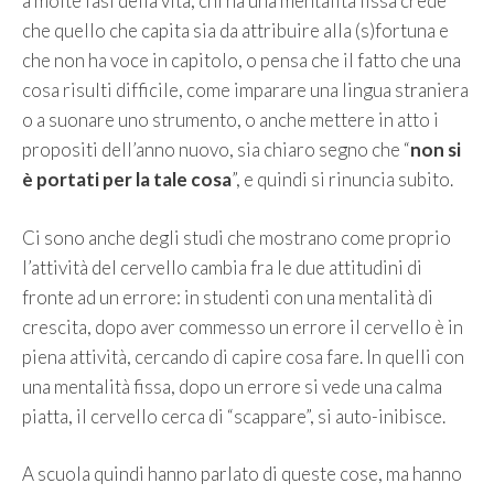
a molte fasi della vita, chi ha una mentalità fissa crede
che quello che capita sia da attribuire alla (s)fortuna e
che non ha voce in capitolo, o pensa che il fatto che una
cosa risulti difficile, come imparare una lingua straniera
o a suonare uno strumento, o anche mettere in atto i
propositi dell’anno nuovo, sia chiaro segno che “
non si
è portati per la tale cosa
”, e quindi si rinuncia subito.
Ci sono anche degli studi che mostrano come proprio
l’attività del cervello cambia fra le due attitudini di
fronte ad un errore: in studenti con una mentalità di
crescita, dopo aver commesso un errore il cervello è in
piena attività, cercando di capire cosa fare. In quelli con
una mentalità fissa, dopo un errore si vede una calma
piatta, il cervello cerca di “scappare”, si auto-inibisce.
A scuola quindi hanno parlato di queste cose, ma hanno