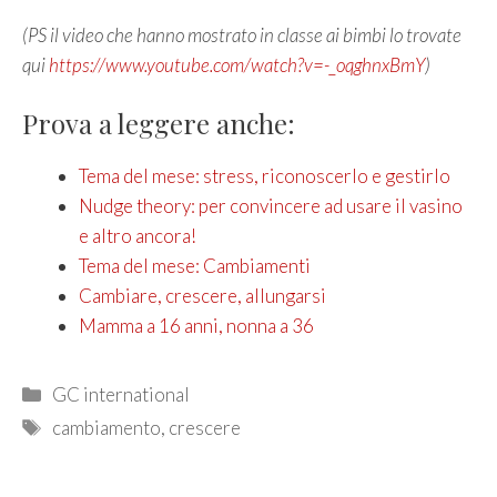
(PS il video che hanno mostrato in classe ai bimbi lo trovate
qui
https://www.youtube.com/watch?v=-_oqghnxBmY
)
Prova a leggere anche:
Tema del mese: stress, riconoscerlo e gestirlo
Nudge theory: per convincere ad usare il vasino
e altro ancora!
Tema del mese: Cambiamenti
Cambiare, crescere, allungarsi
Mamma a 16 anni, nonna a 36
Categories
GC international
Tags
cambiamento
,
crescere