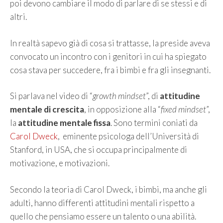
poi devono cambiare il modo di parlare di se stessi e di
altri.
In realtà sapevo già di cosa si trattasse, la preside aveva
convocato un incontro con i genitori in cui ha spiegato
cosa stava per succedere, fra i bimbi e fra gli insegnanti.
Si parlava nel video di “
growth mindset
”, di
attitudine
mentale di crescita
, in opposizione alla “
fixed mindset
”,
la
attitudine mentale fissa
. Sono termini coniati da
Carol Dweck
, eminente psicologa dell’Università di
Stanford, in USA, che si occupa principalmente di
motivazione, e motivazioni.
Secondo la teoria di Carol Dweck, i bimbi, ma anche gli
adulti, hanno differenti attitudini mentali rispetto a
quello che pensiamo essere un talento o una abilità.