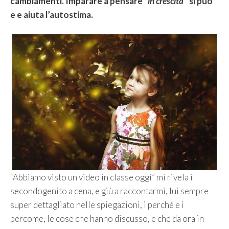
cambiamenti. Imparare a pensare “
in crescita
” si può
e e aiuta l’autostima.
“Abbiamo visto un video in classe oggi” mi rivela il
secondogenito a cena, e giù a raccontarmi, lui sempre
super dettagliato nelle spiegazioni, i perché e i
percome, le cose che hanno discusso, e che da ora in