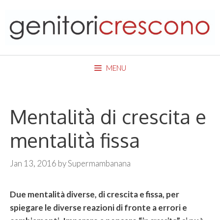
Skip
to
content
MENU
Mentalità di crescita e
mentalità fissa
Jan 13, 2016
by
Supermambanana
Due mentalità diverse, di crescita e fissa, per
spiegare le diverse reazioni di fronte a errori e