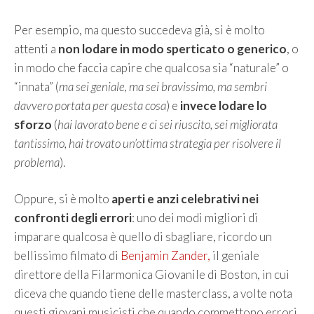
Per esempio, ma questo succedeva già, si è molto
attenti a
non lodare in modo sperticato o generico
, o
in modo che faccia capire che qualcosa sia “naturale” o
“innata” (
ma sei geniale, ma sei bravissimo, ma sembri
davvero portata per questa cosa
) e
invece lodare lo
sforzo
(
hai lavorato bene e ci sei riuscito, sei migliorata
tantissimo, hai trovato un’ottima strategia per risolvere il
problema
).
Oppure, si è molto
aperti e anzi celebrativi nei
confronti degli errori
: uno dei modi migliori di
imparare qualcosa è quello di sbagliare, ricordo un
bellissimo filmato di
Benjamin Zander,
il geniale
direttore della Filarmonica Giovanile di Boston, in cui
diceva che quando tiene delle masterclass, a volte nota
questi giovani musicisti che quando commettono errori,