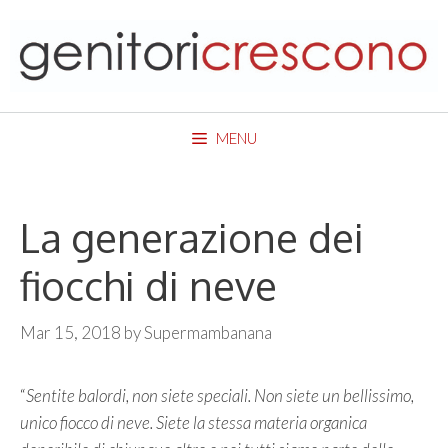
Skip
to
content
MENU
La generazione dei
fiocchi di neve
Mar 15, 2018
by
Supermambanana
“
Sentite balordi, non siete speciali. Non siete un bellissimo,
unico fiocco di neve. Siete la stessa materia organica