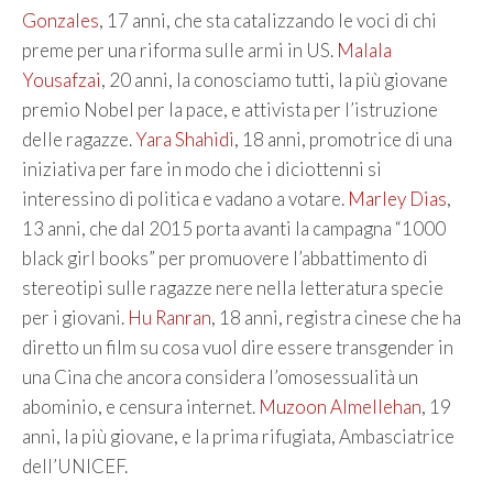
Gonzales
, 17 anni, che sta catalizzando le voci di chi
preme per una riforma sulle armi in US.
Malala
Yousafzai
, 20 anni, la conosciamo tutti, la più giovane
premio Nobel per la pace, e attivista per l’istruzione
delle ragazze.
Yara Shahidi
, 18 anni, promotrice di una
iniziativa per fare in modo che i diciottenni si
interessino di politica e vadano a votare.
Marley Dias
,
13 anni, che dal 2015 porta avanti la campagna “1000
black girl books” per promuovere l’abbattimento di
stereotipi sulle ragazze nere nella letteratura specie
per i giovani.
Hu Ranran
, 18 anni, registra cinese che ha
diretto un film su cosa vuol dire essere transgender in
una Cina che ancora considera l’omosessualità un
abominio, e censura internet.
Muzoon Almellehan
, 19
anni, la più giovane, e la prima rifugiata, Ambasciatrice
dell’UNICEF.