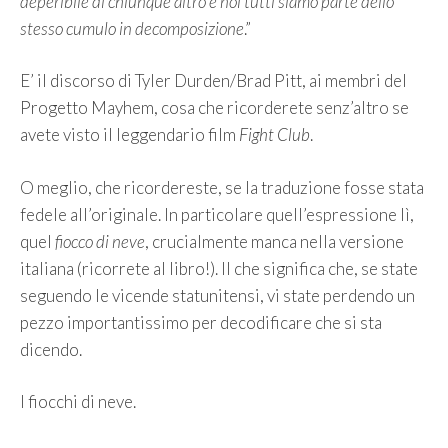
deperibile di chiunque altro e noi tutti siamo parte dello
stesso cumulo in decomposizione
.”
E’ il discorso di Tyler Durden/Brad Pitt, ai membri del
Progetto Mayhem, cosa che ricorderete senz’altro se
avete visto il leggendario film
Fight Club
.
O meglio, che ricordereste, se la traduzione fosse stata
fedele all’originale. In particolare quell’espressione lì,
quel
fiocco di neve
, crucialmente manca nella versione
italiana (ricorrete al libro!). Il che significa che, se state
seguendo le vicende statunitensi, vi state perdendo un
pezzo importantissimo per decodificare che si sta
dicendo.
I fiocchi di neve.