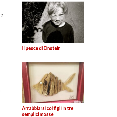
so
Il pesce di Einstein
a
Arrabbiarsi coi figli in tre
semplici mosse