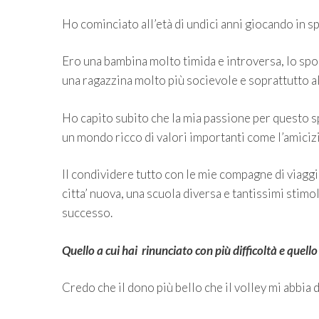
Ho cominciato all’età di undici anni giocando in sp
Ero una bambina molto timida e introversa, lo spo
una ragazzina molto più socievole e soprattutto al
Ho capito subito che la mia passione per questo 
un mondo ricco di valori importanti come l’amicizia,
Il condividere tutto con le mie compagne di viaggio
citta’ nuova, una scuola diversa e tantissimi stimo
successo.
Quello a cui hai rinunciato con più difficoltà e quel
Credo che il dono più bello che il volley mi abbia 