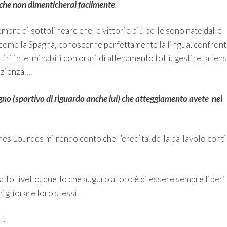
 che non dimenticherai facilmente
.
mpre di sottolineare che le vittorie più belle sono nate dalle
o come la Spagna, conoscerne perfettamente la lingua, confron
itiri interminabili con orari di allenamento folli, gestire la ten
azienza….
gno (sportivo di riguardo anche lui) che atteggiamento avete nei
es Lourdes mi rendo conto che l’eredita’ della pallavolo cont
alto livello, quello che auguro a loro è di essere sempre liberi
igliorare loro stessi.
t.