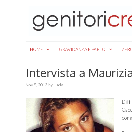
Skip
to
content
HOME
GRAVIDANZA E PARTO
ZER
Intervista a Maurizi
Nov 5, 2013
by
Lucia
Diff
Cacci
comm