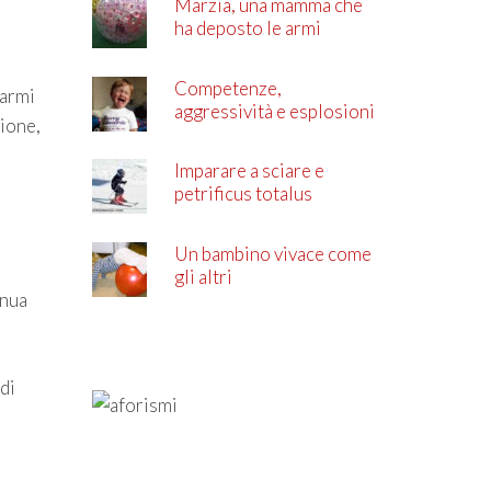
Marzia, una mamma che
ha deposto le armi
Competenze,
tarmi
aggressività e esplosioni
sione,
di rabbia
Imparare a sciare e
petrificus totalus
Un bambino vivace come
gli altri
inua
 di