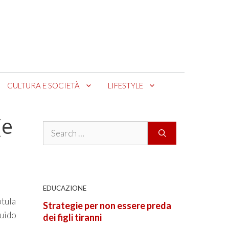
CULTURA E SOCIETÀ
LIFESTYLE
(e
Search
for:
EDUCAZIONE
otula
Strategie per non essere preda
quido
dei figli tiranni