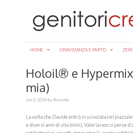
Skip
to
content
HOME
GRAVIDANZA E PARTO
ZER
Holoil® e Hypermix®
mia)
Jun 2, 2016
by
Rossella
La volta che Davide entrò in scivolata nel piazzale
e diversi anni di vita (miei), Valeria non si perse d
antibatterico, cerotti, garze sterili, creme antibi