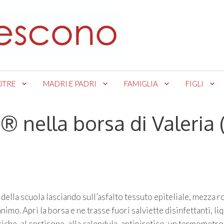
OTRE
MADRI E PADRI
FAMIGLIA
FIGLI
 nella borsa di Valeria 
 della scuola lasciando sull’asfalto tessuto epiteliale, mezza r
’animo. Aprì la borsa e ne trasse fuori salviette disinfettanti, li
otiche, al cortisone, alla calendula, antipiretico, un termometro