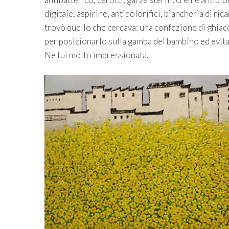
digitale, aspirine, antidolorifici, biancheria di ri
trovò quello che cercava: una confezione di ghiac
per posizionarlo sulla gamba del bambino ed evit
Ne fui molto impressionata.