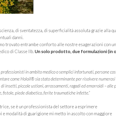
oscienza, di sventatezza, di superficialità assoluta grazie alla q
ntuali danni.
mo trovato entrambe conforto alle nostre esagerazioni con u
dico di Classe IIb.
Un solo prodotto, due formulazioni (in o
i: professionisti in ambito medico o semplici infortunati, persone cos
ccontare come Holoil® sia stato determinante per risolvere numerosi
 di insetti, piccole ustioni, arrossamenti, ragadi ed emorroidi – alle 
fistole, piede diabetico, ferite traumatiche infette.”
trice, se è un professionista del settore a esprimere
 e modalità di guarigione mi metto in ascolto con maggiore