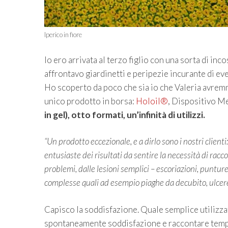
Iperico in fiore
Io ero arrivata al terzo figlio con una sorta di inc
affrontavo giardinetti e peripezie incurante di eve
Ho scoperto da poco che sia io che Valeria avrem
unico prodotto in borsa:
Holoil®
, Dispositivo Me
in gel), otto formati, un’infinità di utilizzi.
“Un prodotto eccezionale, e a dirlo sono i nostri client
entusiaste dei risultati da sentire la necessità di ra
problemi, dalle lesioni semplici – escoriazioni, punture
complesse quali ad esempio piaghe da decubito, ulcere, 
Capisco la soddisfazione. Quale semplice utilizza
spontaneamente soddisfazione e raccontare tempi