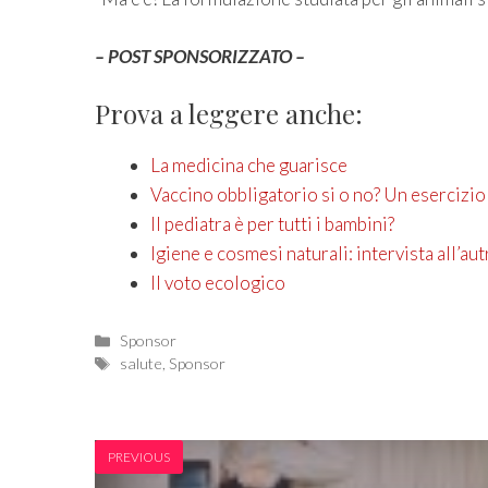
– POST SPONSORIZZATO –
Prova a leggere anche:
La medicina che guarisce
Vaccino obbligatorio si o no? Un esercizio
Il pediatra è per tutti i bambini?
Igiene e cosmesi naturali: intervista all’a
Il voto ecologico
Categories
Sponsor
Tags
salute
,
Sponsor
PREVIOUS