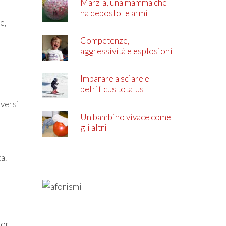
Marzia, una mamma che
ha deposto le armi
e,
Competenze,
aggressività e esplosioni
di rabbia
Imparare a sciare e
petrificus totalus
iversi
Un bambino vivace come
gli altri
a.
ior