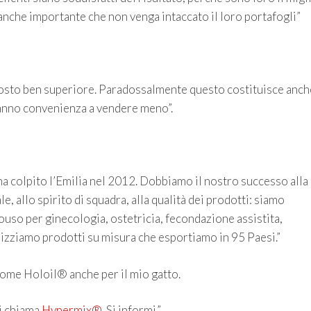
nche importante che non venga intaccato il loro portafogli”
 costo ben superiore. Paradossalmente questo costituisce anch
hanno convenienza a vendere meno”.
a colpito l’Emilia nel 2012. Dobbiamo il nostro successo alla
, allo spirito di squadra, alla qualità dei prodotti: siamo
ouso per ginecologia, ostetricia, fecondazione assistita,
izziamo prodotti su misura che esportiamo in 95 Paesi.”
come Holoil® anche per il mio gatto.
si chiama
Hypermix®
. Si informi.”