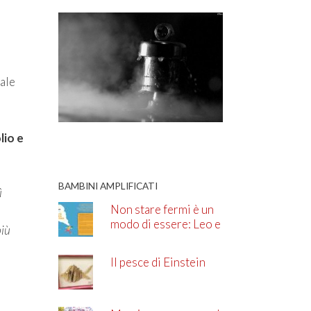
uale
n
lio e
BAMBINI AMPLIFICATI
ì
Non stare fermi è un
modo di essere: Leo e
più
l’ADHD
Il pesce di Einstein