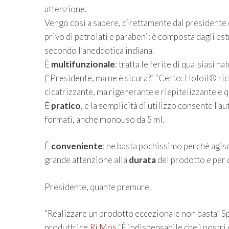
attenzione.
Vengo così a sapere, direttamente dal presidente 
privo di petrolati e parabeni: è composta dagli estr
secondo l’aneddotica indiana.
È
multifunzionale
: tratta le ferite di qualsiasi 
(“Presidente, ma ne è sicura?” “Certo: Holoil® r
cicatrizzante, ma rigenerante e riepitelizzante e q
È
pratico
, e la semplicità di utilizzo consente l’
formati, anche monouso da 5 ml.
È
conveniente
: ne basta pochissimo perché agisc
grande attenzione alla
durata
del prodotto e per 
Presidente, quante premure.
“Realizzare un prodotto eccezionale non basta” S
produttrice,
Ri.Mos
“È indispensabile che i nostri 