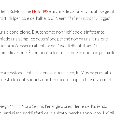
della Ri.Mos, che
Holoil®
è una medicazione avanzata vegetal
atti di Iperico e dell’albero di Neem, “
la farmacia del villaggio
”
natura e condizione. È autonomo: non richiede disinfettante
ichiede una semplice detersione perché non ha una funzione
uesta può essere rallentata dall’uso di disinfettanti”).
automedicazione. È comodo: la formulazione in olio o in gel ha d
e a cessione lenta. L’azienda produttrice, Ri.Mos
ha prestato
questo le confezioni hanno beccucci e tappi a chiusura ermetic
piega Maria Nora Gorni, l’energica presidente dell’azienda
clienti siano soddisfatti del risultato, perché sono loro il migl