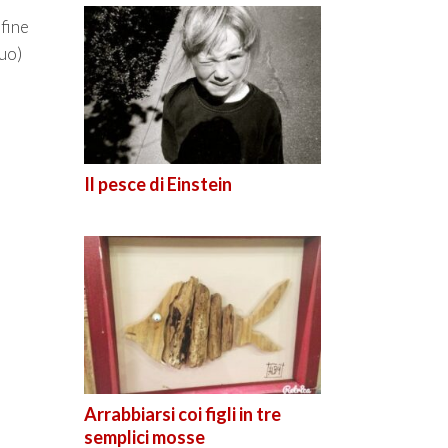
nfine
suo)
Il pesce di Einstein
Arrabbiarsi coi figli in tre
semplici mosse