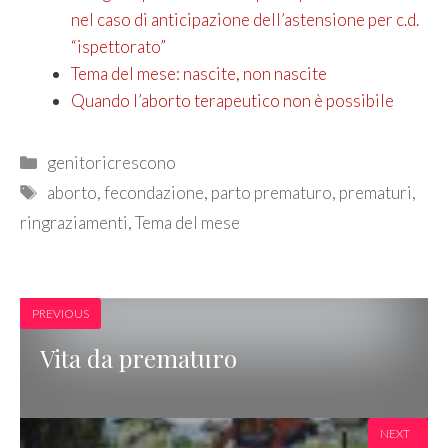
nel caso di anticipazione dell’astensione per c.d.
“ispettorato”
Tema del mese: nascite, non nascite
Quando l’aborto terapeutico non è possibile
Categories
genitoricrescono
Tags
aborto
,
fecondazione
,
parto prematuro
,
prematuri
,
ringraziamenti
,
Tema del mese
PREVIOUS
Vita da prematuro
NEXT