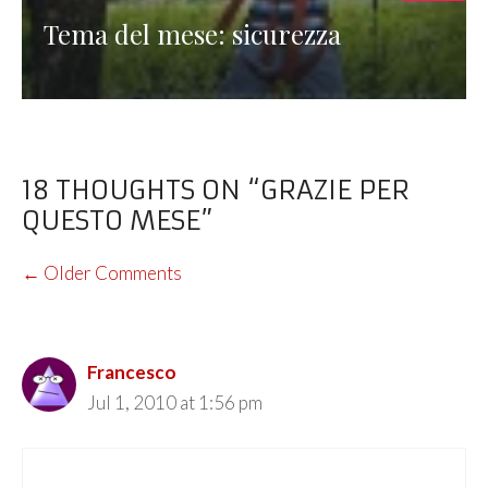
Tema del mese: sicurezza
18 THOUGHTS ON “GRAZIE PER
QUESTO MESE”
COMMENT
← Older Comments
NAVIGATION
Francesco
Jul 1, 2010 at 1:56 pm