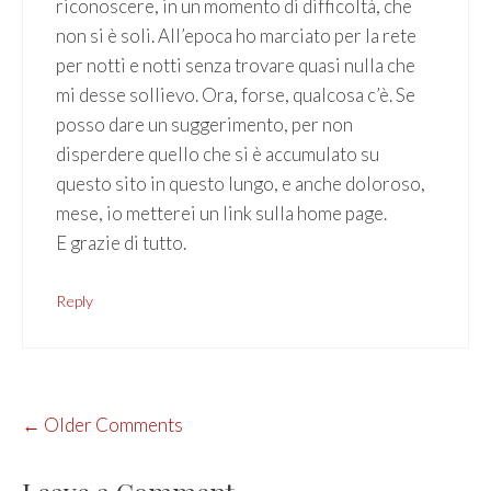
riconoscere, in un momento di difficoltà, che
non si è soli. All’epoca ho marciato per la rete
per notti e notti senza trovare quasi nulla che
mi desse sollievo. Ora, forse, qualcosa c’è. Se
posso dare un suggerimento, per non
disperdere quello che si è accumulato su
questo sito in questo lungo, e anche doloroso,
mese, io metterei un link sulla home page.
E grazie di tutto.
Reply
COMMENT
← Older Comments
NAVIGATION