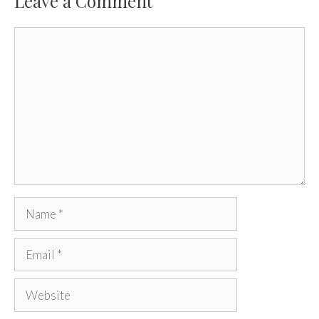
Leave a Comment
Comment
Name
Email
Website