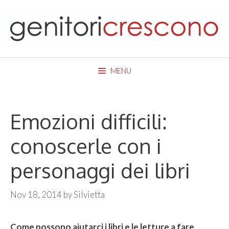
Skip
to
content
MENU
Emozioni difficili:
conoscerle con i
personaggi dei libri
Nov 18, 2014
by
Silvietta
Come possono aiutarci i libri e le letture a fare