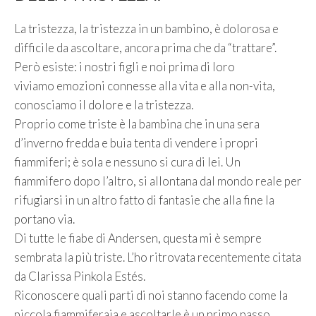
La tristezza, la tristezza in un bambino, è dolorosa e
difficile da ascoltare, ancora prima che da “trattare”.
Però esiste: i nostri figli e noi prima di loro
viviamo emozioni connesse alla vita e alla non-vita,
conosciamo il dolore e la tristezza.
Proprio come triste è la bambina che in una sera
d’inverno fredda e buia tenta di vendere i propri
fiammiferi; è sola e nessuno si cura di lei. Un
fiammifero dopo l’altro, si allontana dal mondo reale per
rifugiarsi in un altro fatto di fantasie che alla fine la
portano via.
Di tutte le fiabe di Andersen, questa mi è sempre
sembrata la più triste. L’ho ritrovata recentemente citata
da Clarissa Pinkola Estés.
Riconoscere quali parti di noi stanno facendo come la
piccola fiammiferaia e ascoltarle è un primo passo