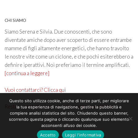
CHI SIAMO
Siamo Serena e Silvia. Due conoscenti, che sono
diventate amiche dopo aver scoperto di essere entrambe
mamme di figli altamente energetici, che hanno travolto
le nostre vite come un ciclone, e che pochi esiterebbero a
definire iperattivi. Noi preferiamo il termine amplificati.
[continua a leggere]
Vuoi contattarci? Clicca qui
Questo sito utilizza cookie, anche di terze parti, per migliorare
Resta in contatto. Iscriviti alla nostra newsletter
la tua esperienza di navigazione, gestire la pubblicità e
compiere analisi statistica del sito. Chiudendo questo banner,
scorrendo questa pagina o cliccando qualunque suo elemento
acconsenti all’uso dei cookie.
©2026 genitoricrescono
Accetto
Leggi l'informativa