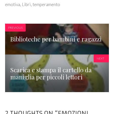
emotiva
,
Libri
,
temperamento
PREVIOUS
Biblioteche per bambini e ragazzi
NEXT
Scarica e stampa il cartello da
maniglia per piccoli lettori
2 THOUGHTS ON “EMOZIONI