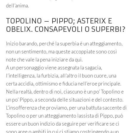
dell’anima.
TOPOLINO – PIPPO; ASTERIX E
OBELIX. CONSAPEVOLI O SUPERBI?
Inizio barando, perché la superbia è un atteggiamento,
non un sentimento, ma queste accoppiate sono così
note che vale la pena iniziare da qui.
A un personaggio viene assegnata la sagacia,
l’intelligenza, la furbizia, all’altro il buon cuore, una
certa accidia, ottimismo e fiducia nell’eroe principale.
Nella realtà, dentro di noi, ciascuno è un po’ Topolino e
un po’ Pippo, a seconda delle situazioni e del contesto.
L’insofferenza che proviamo, per una battuta saccente di
Topolino o per un atteggiamento lassista di Pippo, può
essere un buon indizio da seguire per verificare se ci
sono aree o ambiti in cui ci stiamo costringendo a un