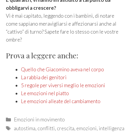
obbligarvi a crescere?
Vi è mai capitato, leggendo con i bambini, di notare
come sappiano meravigliarsi e affezionarsi anche al
“cattivo” di turno? Sapete fare lo stesso con le vostre
ombre?
Prova a leggere anche:
Quello che Giacomino aveva nel corpo
La rabbia dei genitori
5 regole per viversi meglio le emozioni
Le emozioni nel piatto
Le emozioni alleate del cambiamento
Categories
Emozioni in movimento
Tags
autostima
,
conflitti
,
crescita
,
emozioni
,
intelligenza