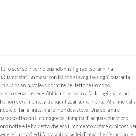
to lo scorso inverno quando mia figlia di sei anni ha
. Siamo stati un mese con lei che si svegliava ogni quaranta
ra sua da sola, voleva dormire nel lettone (io sono
o letto senza cedere. Abbiamo provato a farla ragionare, ad
e non c’era niente, a tranquillizzarla, ma niente. Alla fine dall
dole di farla finita, ma lei non desisteva. Una sera mi è
una boccetta con il contagocce riempita di acqua e zucchero,
ona notte e le ho detto che era il momento di fare qualcosa pe
vedere i mostri ed i fantasmi ma se lei diceva che c’erano io le