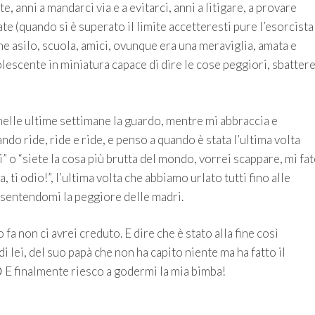
e, anni a mandarci via e a evitarci, anni a litigare, a provare
e (quando si è superato il limite accetteresti pure l’esorcista
he asilo, scuola, amici, ovunque era una meraviglia, amata e
lescente in miniatura capace di dire le cose peggiori, sbatter
nelle ultime settimane la guardo, mentre mi abbraccia e
do ride, ride e ride, e penso a quando è stata l’ultima volta
ti” o “siete la cosa più brutta del mondo, vorrei scappare, mi fa
a, ti odio!”, l’ultima volta che abbiamo urlato tutti fino alle
o sentendomi la peggiore delle madri.
a non ci avrei creduto. E dire che è stato alla fine così
lei, del suo papà che non ha capito niente ma ha fatto il
 E finalmente riesco a godermi la mia bimba!