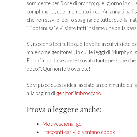
sorridente per 5 ore di pranzo; quel giorno in cui s
complimenti; quel momento in cui Arianna ti ha fiss
che non stavi proprio sbagliando tutto; quella ma
“l’ipotenusa” e vi siete fatti insieme una bella pas
Sì, raccontateci tutte quelle volte in cui vi siete da
male come genitore!”, in cui le leggi di Murphy s
E non importa se avete trovato tante persone che vi
poco?”. Qui non le troverete!
Se vi piace questa idea lasciate un commento qui 
alla pagina di
genitori!mbroccano.
Prova a leggere anche:
Motivescional gc
I racconti estivi diventano ebook