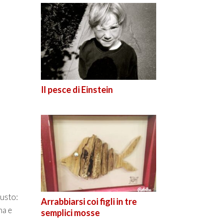
Il pesce di Einstein
iusto:
Arrabbiarsi coi figli in tre
na e
semplici mosse