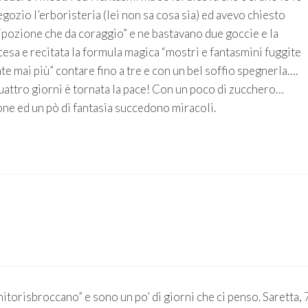
egozio l’erboristeria (lei non sa cosa sia) ed avevo chiesto
 “pozione che da coraggio” e ne bastavano due goccie e la
cesa e recitata la formula magica “mostri e fantasmini fuggite
ate mai più” contare fino a tre e con un bel soffio spegnerla….
uattro giorni è tornata la pace! Con un poco di zucchero…
ne ed un pò di fantasia succedono miracoli.
itorisbroccano” e sono un po’ di giorni che ci penso. Saretta, 