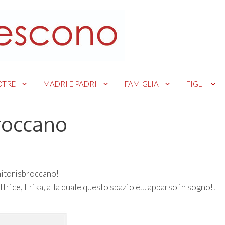
OTRE
MADRI E PADRI
FAMIGLIA
FIGLI
broccano
enitorisbroccano!
 lettrice, Erika, alla quale questo spazio è… apparso in sogno!!