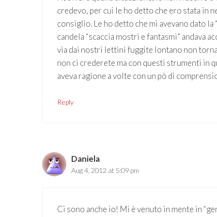
credevo, per cui le ho detto che ero stata in n
consiglio. Le ho detto che mi avevano dato la
candela “scaccia mostri e fantasmi” andava ac
via dai nostri lettini fuggite lontano non torn
non ci crederete ma con questi strumenti in q
aveva ragione a volte con un pò di comprensio
Reply
Daniela
Aug 4, 2012 at 5:09 pm
Ci sono anche io! Mi è venuto in mente in “gen