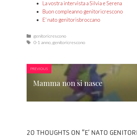
La vostra intervista a Silvia e Serena
Buon compleanno genitoricrescono
E’ nato genitorisbroccano
Categories
genitoricrescono
Tags
0-1 anno
,
genitoricrescono
PREVIOUS
Mamma non si nasce
20 THOUGHTS ON “E’ NATO GENITO