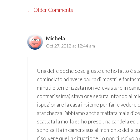
COMMENT
← Older Comments
NAVIGATION
Michela
Oct 27, 2012 at 12:44 am
Una delle poche cose giuste che ho fatto è sta
cominciato ad avere paura di mostri e fantasmi
minuti e terrorizzata non voleva stare in came
contrarissima) stava ore seduta infondo al mi
ispezionare la casa insieme per farle vedere ch
stanchezza l’abbiamo anche trattata male dicen
scattata la molla ed ho preso una candela ed 
sono salita in camera sua al momento della bu
risolvere quella situazione, io non riuscivo a 