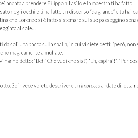
ei andata a prendere Filippo all’asilo e la maestra ti ha fatto i
ato negli occhi e ti ha fatto un discorso “da grande” e tu hai c
ttina che Lorenzo si è fatto sistemare sul suo passeggino senza
seggiata al sole…
ti da soli una pacca sulla spalla, in cui vi siete detti: “però, non
i sono magicamente annullate.
 hanno detto: “Beh” Che vuoi che sia!”, “Eh, capirai!”, “Per cos
sotto. Se invece volete descrivere un
imbrocco
andate direttam