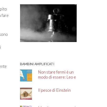
apito
 fare
 sono
ì
BAMBINI AMPLIFICATI
ente
Non stare fermi è un
modo di essere: Leo e
l’ADHD
Il pesce di Einstein