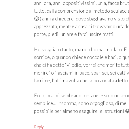
anni ora, anni oppositivissimi, urla, facce brutt
tutto, dalla comprensione al metodo sculacciat
🙁 ) anni a chiederci dove sbagliavamo visto c
apprezzata, mentre a casa ci trovavamo un’ado
porte, piedi, urlare e farci uscire matti.
Ho sbagliato tanto, ma non ho mai mollato. E 
sorride, o quando chiede coccole e baci, o quan
che ci ha detto “vi odio, vorrei che morite tut
morire” o “lasciami in pace, sparisci, sei cattiv
lacrime, l’ultima volta che sono andata a lett
Ecco, ora mi sembrano lontane, e solo un anno f
semplice… Insomma, sono orgogliosa, di me, di 
possibile per almeno eseguire le istruzioni 
Reply