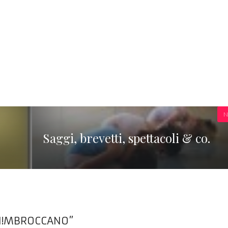
N
Saggi, brevetti, spettacoli & co.
RI!MBROCCANO”