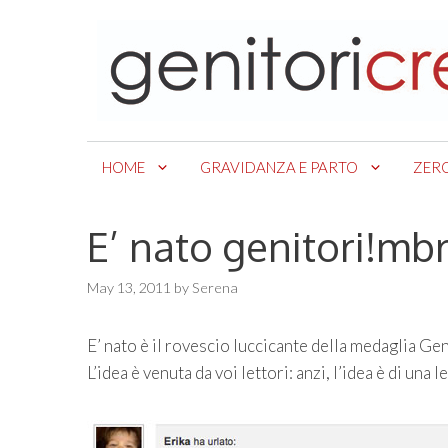
Skip
to
content
HOME
GRAVIDANZA E PARTO
ZER
E’ nato genitori!m
May 13, 2011
by
Serena
E’ nato è il rovescio luccicante della medaglia G
L’idea è venuta da voi lettori: anzi, l’idea è di una