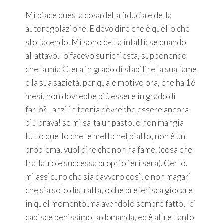
Mi piace questa cosa della fiducia e della
autoregolazione. E devo dire che è quello che
sto facendo. Mi sono detta infatti: se quando
allattavo, lo facevo su richiesta, supponendo
che la mia C. era in grado di stabilire la sua fame
e la sua sazietà, per quale motivo ora, che ha 16
mesi, non dovrebbe più essere in grado di
farlo?…anzi in teoria dovrebbe essere ancora
più brava! se mi salta un pasto, o non mangia
tutto quello che le metto nel piatto, non è un
problema, vuol dire che non ha fame. (cosa che
trallatro è successa proprio ieri sera). Certo,
mi assicuro che sia davvero così, e non magari
che sia solo distratta, o che preferisca giocare
in quel momento..ma avendolo sempre fatto, lei
capisce benissimo la domanda, ed è altrettanto