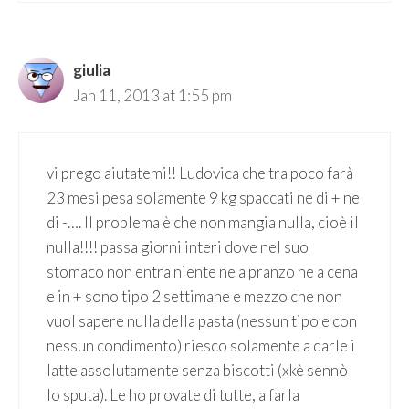
giulia
Jan 11, 2013 at 1:55 pm
vi prego aiutatemi!! Ludovica che tra poco farà
23 mesi pesa solamente 9 kg spaccati ne di + ne
di -…. Il problema è che non mangia nulla, cioè il
nulla!!!! passa giorni interi dove nel suo
stomaco non entra niente ne a pranzo ne a cena
e in + sono tipo 2 settimane e mezzo che non
vuol sapere nulla della pasta (nessun tipo e con
nessun condimento) riesco solamente a darle i
latte assolutamente senza biscotti (xkè sennò
lo sputa). Le ho provate di tutte, a farla