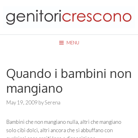
Skip
to
content
MENU
Quando i bambini non
mangiano
May 19, 2009
by
Serena
Bambini che non mangiano nulla, altri che mangiano
solo cibi dolci, altri ancora che si abbuffano con