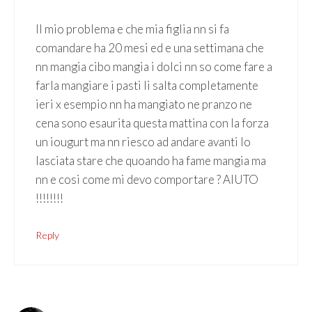
Il mio problema e che mia figlia nn si fa
comandare ha 20 mesi ed e una settimana che
nn mangia cibo mangia i dolci nn so come fare a
farla mangiare i pasti li salta completamente
ieri x esempio nn ha mangiato ne pranzo ne
cena sono esaurita questa mattina con la forza
un iougurt ma nn riesco ad andare avanti lo
lasciata stare che quoando ha fame mangia ma
nn e cosi come mi devo comportare ? AIUTO
!!!!!!!!
Reply