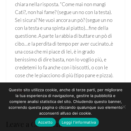
chiara nella risposta. “Come mai non mangi
Cati?, non hai fame? (segue un no con la testa).
Sei sicura? Ne vuoi ancora un pò? (segue un no
con la testa e una spinta al piatto)…fine della
questione. A parte la rabbia di buttare un pò di
cibo…e la perdita di tempo per aver cucinato..è
una cosa che mi piace di lei, è in grado
benissimo di dire basta, non lo voglio più, e
credetemi lo fa anche con i biscotti, o con le
cose che le piacciono di più (tipo pane e pizza).
Questo sito utilizza cookie, anche di terze parti, per migliorare
Reply
la tua esperienza di navigazione, gestire la pubblicità e
compiere analisi statistica del sito. Chiudendo questo banner,
scorrendo questa pagina o cliccando qualunque suo elemento
acconsenti all’uso dei cookie.
Leave a Comment
Accetto
Leggi l'informativa