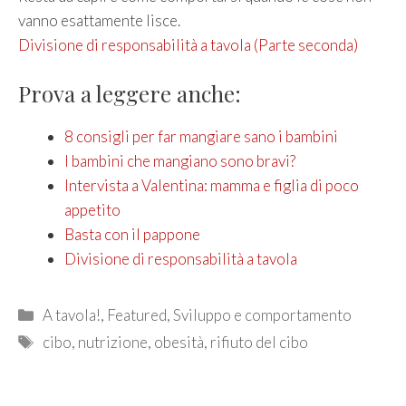
vanno esattamente lisce.
Divisione di responsabilità a tavola (Parte seconda)
Prova a leggere anche:
8 consigli per far mangiare sano i bambini
I bambini che mangiano sono bravi?
Intervista a Valentina: mamma e figlia di poco
appetito
Basta con il pappone
Divisione di responsabilità a tavola
Categories
A tavola!
,
Featured
,
Sviluppo e comportamento
Tags
cibo
,
nutrizione
,
obesità
,
rifiuto del cibo