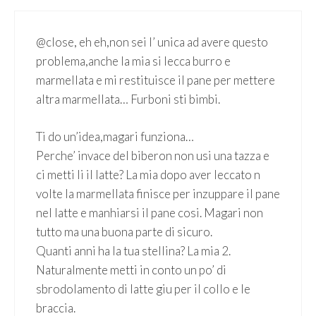
@close, eh eh,non sei l’ unica ad avere questo
problema,anche la mia si lecca burro e
marmellata e mi restituisce il pane per mettere
altra marmellata… Furboni sti bimbi.
Ti do un’idea,magari funziona…
Perche’ invace del biberon non usi una tazza e
ci metti li il latte? La mia dopo aver leccato n
volte la marmellata finisce per inzuppare il pane
nel latte e manhiarsi il pane cosi. Magari non
tutto ma una buona parte di sicuro.
Quanti anni ha la tua stellina? La mia 2.
Naturalmente metti in conto un po’ di
sbrodolamento di latte giu per il collo e le
braccia.