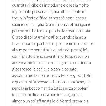
quantità di cibo da introdurre e che sia molto
importante preservarla, ma ultimamente mi
trovo in forte difficoltà perchè non riesco a
capire se mia figlia (3 anni) non vuol mangiare
perchè non ha fame o perchè la cosa la annoia.
Cerco di spiegarmi meglio: quando siamo a
tavola (non ho particolari problemi a farla stare
al suo posto per tutta la durata del pasto) lei,
con il piatto pieno davanti, molto spesso non
accenna minimamente a mangiare e continua a
giocare (col bicchiere o con le posate,
assolutamente non le lascio tenere giocattoli)
e questo mi fa pensare che non abbia fame, se
però la imbocco mangia tutto senza problemi
(quando mi dice basta non insisto), quindi
almeno un po’ affamata lo è. Vorrei provare a