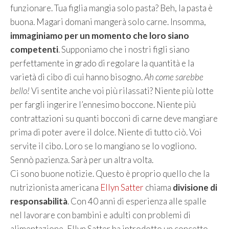
funzionare. Tua figlia mangia solo pasta? Beh, la pasta è
buona. Magari domani mangerà solo carne. Insomma,
immaginiamo per un momento che loro siano
competenti
. Supponiamo che i nostri figli siano
perfettamente in grado di regolare la quantità e la
varietà di cibo di cui hanno bisogno.
Ah come sarebbe
bello!
Vi sentite anche voi più rilassati? Niente più lotte
per fargli ingerire l’ennesimo boccone. Niente più
contrattazioni su quanti bocconi di carne deve mangiare
prima di poter avere il dolce. Niente di tutto ciò. Voi
servite il cibo. Loro se lo mangiano se lo vogliono.
Sennò pazienza. Sarà per un altra volta.
Ci sono buone notizie. Questo è proprio quello che la
nutrizionista americana
Ellyn Satter
chiama
divisione di
responsabilità
. Con 40 anni di esperienza alle spalle
nel lavorare con bambini e adulti con problemi di
alimentazione, Ellyn Satter ha introdotto un concetto