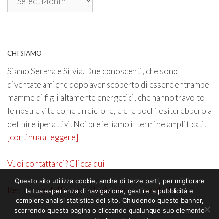
CHI SIAMO
Siamo Serena e Silvia. Due conoscenti, che sono
diventate amiche dopo aver scoperto di essere entrambe
mamme di figli altamente energetici, che hanno travolto
le nostre vite come un ciclone, e che pochi esiterebbero a
definire iperattivi. Noi preferiamo il termine amplificati.
[continua a leggere]
Vuoi contattarci? Clicca qui
Questo sito utilizza cookie, anche di terze parti, per migliorare
Resta in contatto. Iscriviti alla nostra newsletter
la tua esperienza di navigazione, gestire la pubblicità e
compiere analisi statistica del sito. Chiudendo questo banner,
scorrendo questa pagina o cliccando qualunque suo elemento