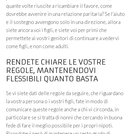
quante volte riuscite a ricambiare il favore, come
dovrebbe avvenire in una relazione paritaria? Se l’aiuto
e il sostegno avvengono solo in una direzione, allora
siete ancora voi i figli, e siete voi per primi che
permettete ai vostri genitori di continuare a vedervi
come figli, e non come adulti.
RENDETE CHIARE LE VOSTRE
REGOLE, MANTENENDOVI
FLESSIBILI QUANTO BASTA
Se vi siete dati delle regole da seguire, che riguardano
la vostra persona o i vostri figli, fate in modo di
comunicare queste regole anche a chi vi circonda, in
particolare se si tratta di nonni che cercando in buona
fede di fare il meglio possibile per i propri nipoti.
Ricordatevi però di mantenere un certo grado di