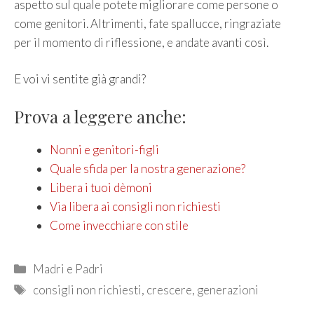
aspetto sul quale potete migliorare come persone o
come genitori. Altrimenti, fate spallucce, ringraziate
per il momento di riflessione, e andate avanti così.
E voi vi sentite già grandi?
Prova a leggere anche:
Nonni e genitori-figli
Quale sfida per la nostra generazione?
Libera i tuoi dèmoni
Via libera ai consigli non richiesti
Come invecchiare con stile
Categories
Madri e Padri
Tags
consigli non richiesti
,
crescere
,
generazioni