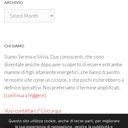
ARCHIVIO
Archivio
CHI SIAMO
Siamo Serena e Silvia. Due conoscenti, che sono
diventate amiche dopo aver scoperto di essere entrambe
mamme di figli altamente energetici, che hanno travolto
le nostre vite come un ciclone, e che pochi esiterebbero a
definire iperattivi. Noi preferiamo il termine amplificati.
[continua a leggere]
Vuoi contattarci? Clicca qui
Questo sito utilizza cookie, anche di terze parti, per migliorare
Resta in contatto. Iscriviti alla nostra newsletter
la tua esperienza di navigazione, gestire la pubblicità e