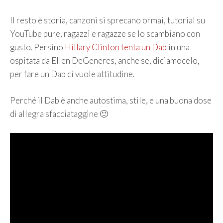
Il resto è storia, canzoni si sprecano ormai, tutorial su
YouTube pure, ragazzi e ragazze se lo scambiano con
gusto. Persino
Hillary Clinton tenta un Dab
in una
ospitata da Ellen DeGeneres, anche se, diciamocelo,
per fare un Dab ci vuole attitudine.
Perché il Dab è anche autostima, stile, e una buona dose
di allegra sfacciataggine 🙂