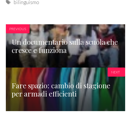
Tags
bilinguismo
PREVIOUS
Un documentario sulla scuola che
cresce e funziona
NEXT
Fare spazio: cambio di stagione
per armadi efficienti