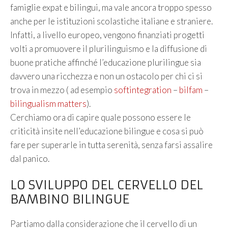
famiglie expat e bilingui, ma vale ancora troppo spesso
anche per le istituzioni scolastiche italiane e straniere.
Infatti, a livello europeo, vengono finanziati progetti
volti a promuovere il plurilinguismo e la diffusione di
buone pratiche affinché l’educazione plurilingue sia
davvero una ricchezza e non un ostacolo per chi ci si
trova in mezzo ( ad esempio
softintegration
–
bilfam
–
bilingualism matters
).
Cerchiamo ora di capire quale possono essere le
criticità insite nell’educazione bilingue e cosa si può
fare per superarle in tutta serenità, senza farsi assalire
dal panico.
LO SVILUPPO DEL CERVELLO DEL
BAMBINO BILINGUE
Partiamo dalla considerazione che il cervello di un