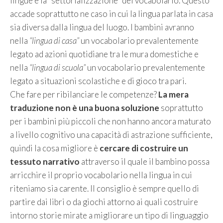
lingue è la “settorializzazione” del vocabolario. Questo
accade soprattutto ne caso in cui la lingua parlata in casa
sia diversa dalla lingua del luogo. I bambini avranno
nella
“lingua di casa”
un vocabolario prevalentemente
legato ad azioni quotidiane tra le mura domestiche e
nella
“lingua di scuola”
un vocabolario prevalentemente
legato a situazioni scolastiche e di gioco tra pari.
Che fare per ribilanciare le competenze?
La mera
traduzione non è una buona soluzione
soprattutto
per i bambini più piccoli che non hanno ancora maturato
a livello cognitivo una capacità di astrazione sufficiente,
quindi la cosa migliore è
cercare di costruire un
tessuto narrativo
attraverso il quale il bambino possa
arricchire il proprio vocabolario nella lingua in cui
riteniamo sia carente. Il consiglio è sempre quello di
partire dai libri o da giochi attorno ai quali costruire
intorno storie mirate a migliorare un tipo di linguaggio