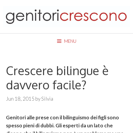
Skip
to
content
MENU
Crescere bilingue è
davvero facile?
Jun 18, 2015
by
Silvia
Genitori alle prese con il bilinguismo dei figli sono
spesso pieni di dubbi. Gli esperti da un lato che