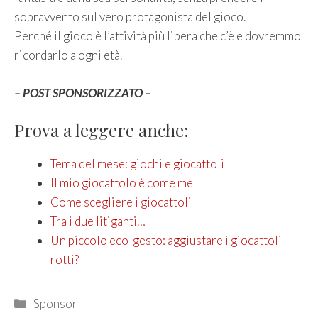
sopravvento sul vero protagonista del gioco.
Perché il gioco è l’attività più libera che c’è e dovremmo
ricordarlo a ogni età.
– POST SPONSORIZZATO –
Prova a leggere anche:
Tema del mese: giochi e giocattoli
Il mio giocattolo è come me
Come scegliere i giocattoli
Tra i due litiganti…
Un piccolo eco-gesto: aggiustare i giocattoli
rotti?
Categories
Sponsor