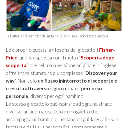
La Fattoria Fisher-Price di Linda ha 30 anni, ma Jack ci gioca ancora
Ed è proprio questa la filosofia dei giocattoli
Fisher-
Price
: quella espressa con il motto “
Scoperta dopo
scoperta
“, che nella sua versione originale in inglese
offre anche sfumature più complesse “
Discover your
way
“. Non solo
un flusso ininterrotto di scoperte e
crescita attraverso il gioco
, ma un
percorso
personale
, diverso per ogni bambino.
Lo stesso giocattolo può ispirare ad ognuno strade
diverse: un buon giocattolo è un oggetto che
accompagna un bambino, lasciandosi guidare dalla sua
fantasia e dalla sua personalità, senza prendere il