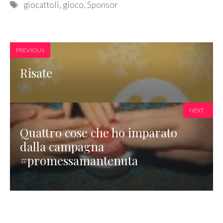
Tags
giocattoli
,
gioco
,
Sponsor
PREVIOUS
Risate
NEXT
Quattro cose che ho imparato
dalla campagna
#promessamantenuta