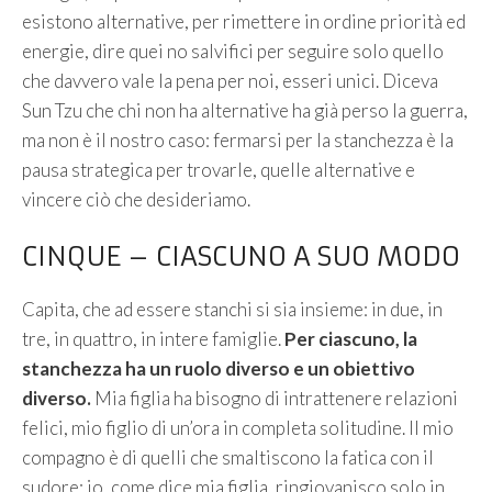
esistono alternative, per rimettere in ordine priorità ed
energie, dire quei no salvifici per seguire solo quello
che davvero vale la pena per noi, esseri unici. Diceva
Sun Tzu che chi non ha alternative ha già perso la guerra,
ma non è il nostro caso: fermarsi per la stanchezza è la
pausa strategica per trovarle, quelle alternative e
vincere ciò che desideriamo.
CINQUE – CIASCUNO A SUO MODO
Capita, che ad essere stanchi si sia insieme: in due, in
tre, in quattro, in intere famiglie.
Per ciascuno, la
stanchezza ha un ruolo diverso e un obiettivo
diverso.
Mia figlia ha bisogno di intrattenere relazioni
felici, mio figlio di un’ora in completa solitudine. Il mio
compagno è di quelli che smaltiscono la fatica con il
sudore; io, come dice mia figlia, ringiovanisco solo in