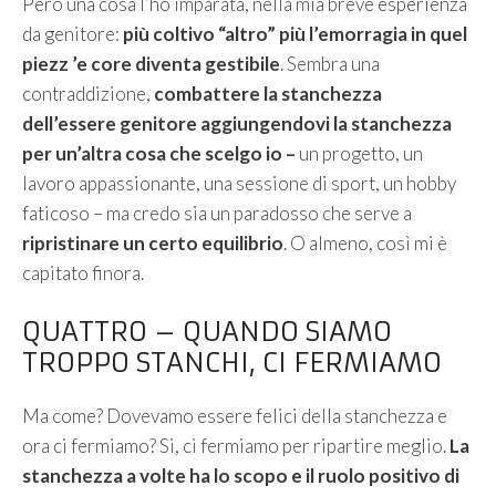
Però una cosa l’ho imparata, nella mia breve esperienza
da genitore:
più coltivo “altro” più l’emorragia in quel
piezz ’e core diventa gestibile
. Sembra una
contraddizione,
combattere la stanchezza
dell’essere genitore aggiungendovi la stanchezza
per un’altra cosa che scelgo io –
un progetto, un
lavoro appassionante, una sessione di sport, un hobby
faticoso – ma credo sia un paradosso che serve a
ripristinare un certo equilibrio
. O almeno, così mi è
capitato finora.
QUATTRO – QUANDO SIAMO
TROPPO STANCHI, CI FERMIAMO
Ma come? Dovevamo essere felici della stanchezza e
ora ci fermiamo? Si, ci fermiamo per ripartire meglio.
La
stanchezza a volte ha lo scopo e il ruolo positivo di