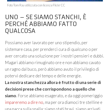
Foto Tom Ray utilizzata con licenza Flickr CC
UNO – SE SIAMO STANCHI, È
PERCHÉ ABBIAMO FATTO
QUALCOSA
Possiamo aver lavorato per uno stipendio, per
sistemare casa, per prenderci cura di qualcuno o per
aver cercato una soluzione per i nostri pensieri e dubbi.
Magari abbiamo rimuginato ore e non abbiamo cavato
un ragno dal buco, però abbiamo avuto il privilegio di
potervi dedicare del tempo e delle energie.
La nostra stanchezza allora è frutto di una serie di
decisioni prese che corrispondono a quello che
siamo
. Forse abbiamo esagerato, e da oggi pomeriggio
impareremo a dire no
, ma per ora diamoci tre stelline e
una pacca sulla spalla: siamo stati bravi, siamo arrivati