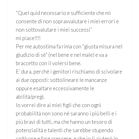
“Quel quid necessario e sufficiente che mi
consente di non sopravvalutare i miei errori e
non sottovalutare i miei successi”
mi piace!!!!
Per me autostima fa rima con “giusta misura nel
giudizio di sè” (nel bene e nel male) e va a
braccetto con il volersi bene.
E’ dura, perché i genitori rischiamo di scivolare
ai due opposti: sottolineare le mancanze
oppure esaltare eccessivamente le
abilità/pregi.
Io vorrei dire ai miei figli che con ogni
probabilità non sono né saranno i più belli e i
più bravi di tutti, ma che hanno un tesoro di
potenzialità e talenti che sarebbe stupendo
coltivare e fare crescere, e che io li aiuterò in