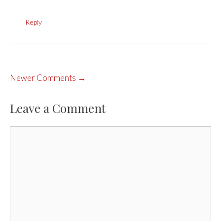
Reply
COMMENT
Newer Comments →
NAVIGATION
Leave a Comment
Comment