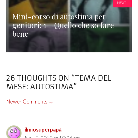
NEXT
Mini-corso di autostima per
genitori: 1 – Quello che so fare
bene
26 THOUGHTS ON “TEMA DEL
MESE: AUTOSTIMA”
COMMENT
Newer Comments →
NAVIGATION
ilmiosuperpapà