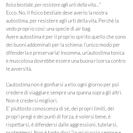
fisico bestiale, per resistere agli urti della vita…
”
Ecco. No. Il fisico bestiale deve averlo la nostra
autostima, per resistere agli urti della vita. Perchè la
vedo proprio così: una specie di air bag.
Avere autostima è per il proprio spirito quello che sono
dei buoni addominali per la schiena: l’unico modo per
difenderla e preservarla! Insomma, un’autostima tonica
e muscolosa dovrebbe essere una buona risorsa contro
le avversità.
L’autostima non è gonfiarsi a elio ogni giorno per poi
credere di viaggiare sempre una spanna sopra gli altri.
Non è credersi migliori.
E’ piuttosto conoscenza di sé, dei propri limiti, dei
propri pregi e dei punti di forza, è volersi bene, è
rispettarsi, è difendersi dalle aggressioni, tutelarsi,
proteggersi. Non è tanto dirsi “io mi piaccio sempre e