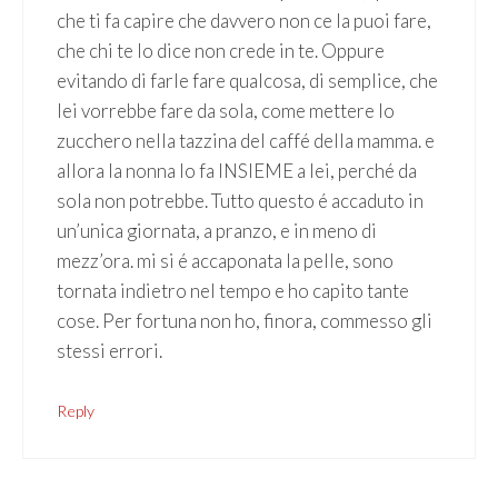
che ti fa capire che davvero non ce la puoi fare,
che chi te lo dice non crede in te. Oppure
evitando di farle fare qualcosa, di semplice, che
lei vorrebbe fare da sola, come mettere lo
zucchero nella tazzina del caffé della mamma. e
allora la nonna lo fa INSIEME a lei, perché da
sola non potrebbe. Tutto questo é accaduto in
un’unica giornata, a pranzo, e in meno di
mezz’ora. mi si é accaponata la pelle, sono
tornata indietro nel tempo e ho capito tante
cose. Per fortuna non ho, finora, commesso gli
stessi errori.
Reply