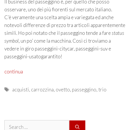
Il business del passeggino è, per quello che posso
osservare, uno dei più fiorenti sul mercato italiano.
C’è veramente una scelta ampia e variegata ed anche
notevoli differenze di prezzo tra articoli apparentemente
simili. Ho poi notato che il passeggino tende a fare
status
symbol
, un po’ come la macchina. Così ci troviamo a
vedere in giro passeggini-citycar, passeggini-suv e
passeggini-usatogarantito!
continua
Tags
acquisti
,
carrozzina
,
ovetto
,
passeggino
,
trio
Search