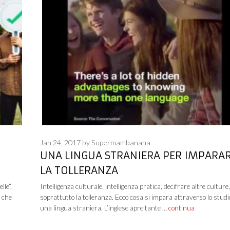
Jan 24, 2017
by
Supermambanana
UNA LINGUA STRANIERA PER IMPARA
LA TOLLERANZA
lle”,
Intelligenza culturale, intelligenza pratica, decifrare altre culture
 che
soprattutto la tolleranza. Ecco cosa si impara attraverso lo studi
una lingua straniera. L’inglese apre tante …
continua