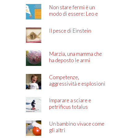
Non stare fermi è un
modo di essere: Leo e
l’ADHD
Il pesce di Einstein
Marzia, una mamma che
ha deposto le armi
Competenze,
aggressività e esplosioni
di rabbia
Imparare a sciare e
petrificus totalus
Un bambino vivace come
gli altri