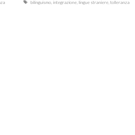
Tags
nza
bilinguismo
,
integrazione
,
lingue straniere
,
tolleranza