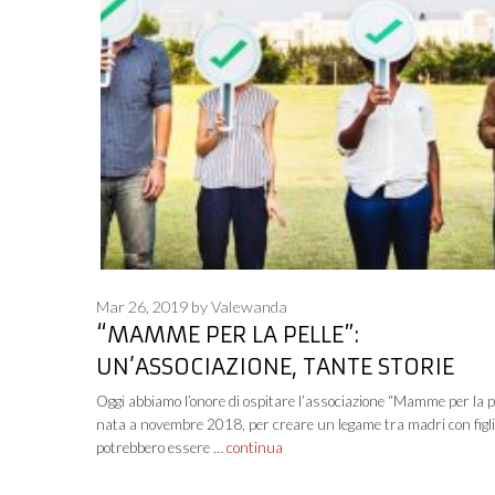
Mar 26, 2019
by
Valewanda
“MAMME PER LA PELLE”:
UN’ASSOCIAZIONE, TANTE STORIE
Oggi abbiamo l’onore di ospitare l’associazione “Mamme per la pe
nata a novembre 2018, per creare un legame tra madri con figli
potrebbero essere …
continua