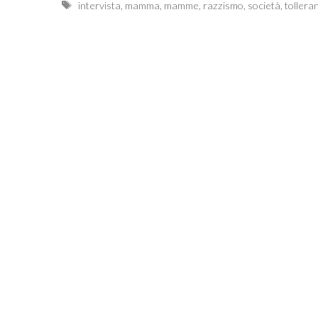
Tags
intervista
,
mamma
,
mamme
,
razzismo
,
società
,
tollera