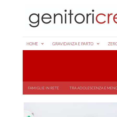
Skip
to
content
HOME
GRAVIDANZA E PARTO
ZER
FAMIGLIE IN RETE
TRA ADOLESCENZA E MEN