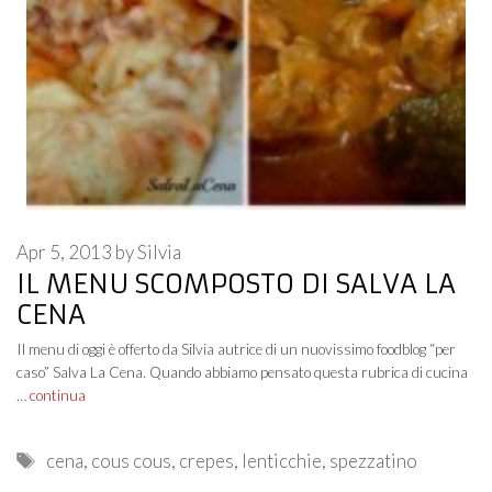
Apr 5, 2013
by
Silvia
IL MENU SCOMPOSTO DI SALVA LA
CENA
Il menu di oggi è offerto da Silvia autrice di un nuovissimo foodblog “per
caso” Salva La Cena. Quando abbiamo pensato questa rubrica di cucina
…
continua
Tags
cena
,
cous cous
,
crepes
,
lenticchie
,
spezzatino