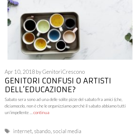
Apr 10, 2018
by
GenitoriCrescono
GENITORI CONFUSI O ARTISTI
DELL’EDUCAZIONE?
Sabato sera sono ad una delle solite pizze del sabato fra amici (che,
diciamocelo, non è che le organizziamo perchè il sabato abbiamo tutti
un’impellente …
continua
Tags
internet
,
sbando
,
social media