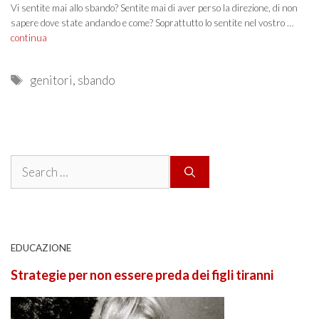
Vi sentite mai allo sbando? Sentite mai di aver perso la direzione, di non
sapere dove state andando e come? Soprattutto lo sentite nel vostro …
continua
Tags
genitori
,
sbando
Search
for:
EDUCAZIONE
Strategie per non essere preda dei figli tiranni