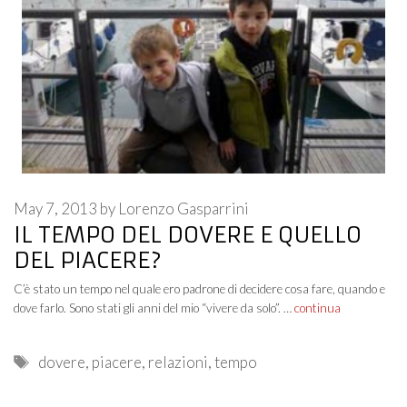
May 7, 2013
by
Lorenzo Gasparrini
IL TEMPO DEL DOVERE E QUELLO
DEL PIACERE?
C’è stato un tempo nel quale ero padrone di decidere cosa fare, quando e
dove farlo. Sono stati gli anni del mio “vivere da solo”. …
continua
Tags
dovere
,
piacere
,
relazioni
,
tempo