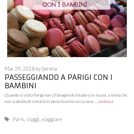
Mar 29, 2018
by
Serena
PASSEGGIANDO A PARIGI CON I
BAMBINI
Quando si visita Parigi non c’è bisogno di chiudersi in musei, a meno che
non si decida di visitarla in pieno inverno con la neve …
continua
Tags
Paris
,
viaggi
,
viaggiare