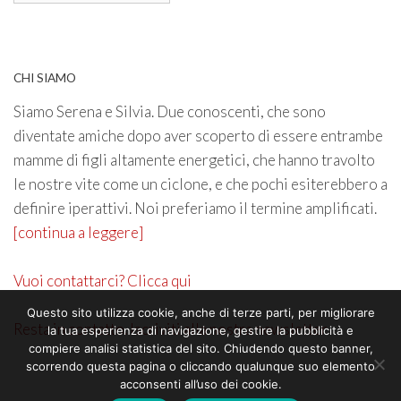
CHI SIAMO
Siamo Serena e Silvia. Due conoscenti, che sono
diventate amiche dopo aver scoperto di essere entrambe
mamme di figli altamente energetici, che hanno travolto
le nostre vite come un ciclone, e che pochi esiterebbero a
definire iperattivi. Noi preferiamo il termine amplificati.
[continua a leggere]
Vuoi contattarci? Clicca qui
Questo sito utilizza cookie, anche di terze parti, per migliorare
Resta in contatto. Iscriviti alla nostra newsletter
la tua esperienza di navigazione, gestire la pubblicità e
compiere analisi statistica del sito. Chiudendo questo banner,
scorrendo questa pagina o cliccando qualunque suo elemento
acconsenti all’uso dei cookie.