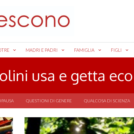
OTRE
MADRI E PADRI
FAMIGLIA
FIGLI
lini usa e getta eco
OPAUSA
QUESTIONI DI GENERE
QUALCOSA DI SCIENZA