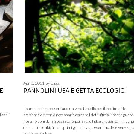
Apr 6, 2011
by
Elisa
E
PANNOLINI USA E GETTA ECOLOGICI
I pannolini rappresentano un vero fardello per il loro impatto
i con i
ambientale e non è necessario cercare i dati ufficiali: basta guard
nostri bidoni della spazzatura per avere l’idea di quanto i rifiuti p
dai nostri bimbi, fin dai primi giorni, rappresentino delle vere e pr
bombe ecologiche.