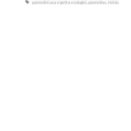
Tags
pannolini usa e getta ecologici
,
pannolino
,
riciclo