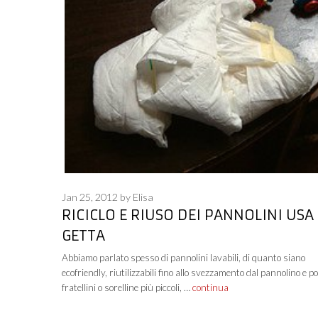
Jan 25, 2012
by
Elisa
RICICLO E RIUSO DEI PANNOLINI USA 
GETTA
Abbiamo parlato spesso di pannolini lavabili, di quanto siano
ecofriendly, riutilizzabili fino allo svezzamento dal pannolino e po
fratellini o sorelline più piccoli, …
continua