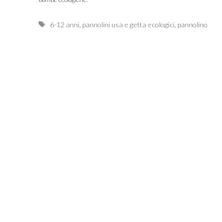
Tags
6-12 anni
,
pannolini usa e getta ecologici
,
pannolino