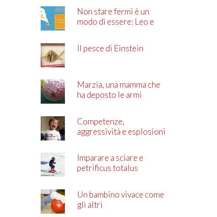
Non stare fermi è un
modo di essere: Leo e
l’ADHD
Il pesce di Einstein
Marzia, una mamma che
ha deposto le armi
Competenze,
aggressività e esplosioni
di rabbia
Imparare a sciare e
petrificus totalus
Un bambino vivace come
gli altri