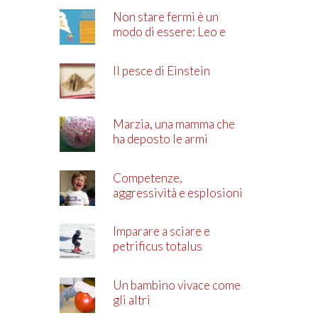
Non stare fermi è un
modo di essere: Leo e
l’ADHD
Il pesce di Einstein
Marzia, una mamma che
ha deposto le armi
Competenze,
aggressività e esplosioni
di rabbia
Imparare a sciare e
petrificus totalus
Un bambino vivace come
gli altri