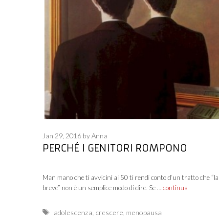
Jan 29, 2016
by
Anna
PERCHÉ I GENITORI ROMPONO
Man mano che ti avvicini ai 50 ti rendi conto d’un tratto che “la
breve” non è un semplice modo di dire. Se …
continua
Tags
adolescenza
,
crescere
,
menopausa