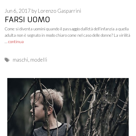
Jun 6, 2017
by
Lorenzo Gasparrini
FARSI UOMO
Come si diventa uomini quando il passaggio dall’età dell’infanzia a quella
adulta non è segnato in modo chiaro come nel caso delle donne? La virilità
…
continua
Tags
maschi
,
modelli