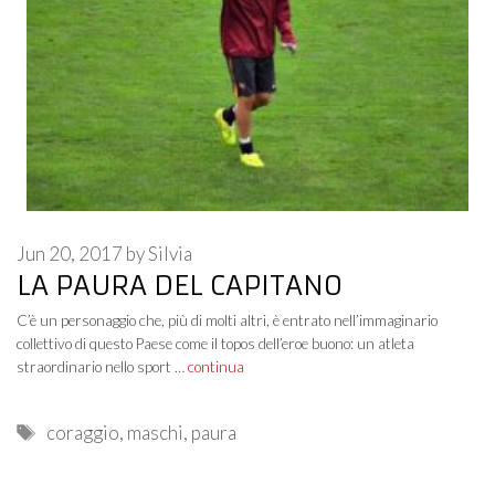
Jun 20, 2017
by
Silvia
LA PAURA DEL CAPITANO
C’è un personaggio che, più di molti altri, è entrato nell’immaginario
collettivo di questo Paese come il topos dell’eroe buono: un atleta
straordinario nello sport …
continua
Tags
coraggio
,
maschi
,
paura