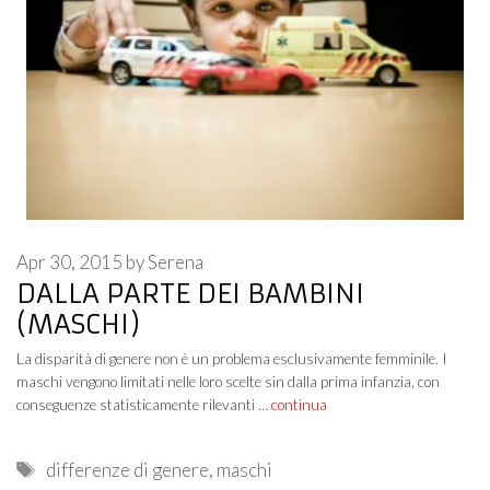
Apr 30, 2015
by
Serena
DALLA PARTE DEI BAMBINI
(MASCHI)
La disparità di genere non è un problema esclusivamente femminile. I
maschi vengono limitati nelle loro scelte sin dalla prima infanzia, con
conseguenze statisticamente rilevanti …
continua
Tags
differenze di genere
,
maschi