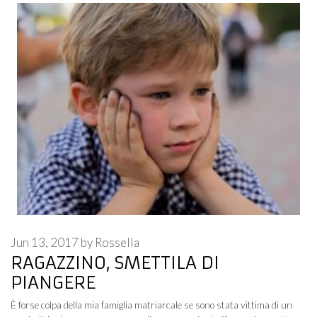
Jun 13, 2017
by
Rossella
RAGAZZINO, SMETTILA DI
PIANGERE
È forse colpa della mia famiglia matriarcale se sono stata vittima di un