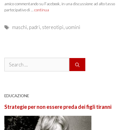
amico commentando su Facebook, in una discussione ad alto tasso
partecipativo di …
continua
Tags
maschi
,
padri
,
stereotipi
,
uomini
Search
for:
EDUCAZIONE
Strategie per non essere preda dei figli tiranni