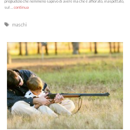
pregiudizio che nemmeno sapevo di avere ma che è affiorato, inaspettato,
sul …
continua
Tags
maschi