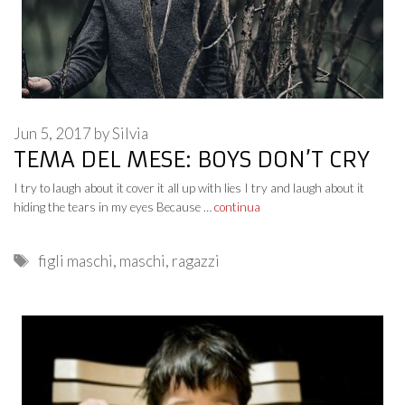
Jun 5, 2017
by
Silvia
TEMA DEL MESE: BOYS DON’T CRY
I try to laugh about it cover it all up with lies I try and laugh about it
hiding the tears in my eyes Because …
continua
Tags
figli maschi
,
maschi
,
ragazzi