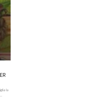
PER
glia la
 …