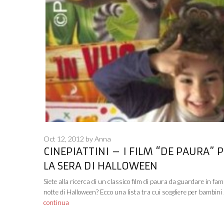
Oct 12, 2012
by
Anna
CINEPIATTINI – I FILM “DE PAURA” 
LA SERA DI HALLOWEEN
Siete alla ricerca di un classico film di paura da guardare in fami
notte di Halloween? Ecco una lista tra cui scegliere per bambini
continua