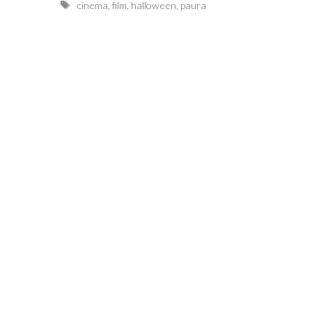
Tags
cinema
,
film
,
halloween
,
paura