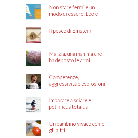
Non stare fermi è un
modo di essere: Leo e
l’ADHD
Il pesce di Einstein
Marzia, una mamma che
ha deposto le armi
Competenze,
aggressività e esplosioni
di rabbia
Imparare a sciare e
petrificus totalus
Un bambino vivace come
gli altri