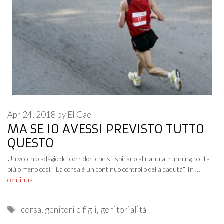
Apr 24, 2018
by
El Gae
MA SE IO AVESSI PREVISTO TUTTO
QUESTO
Un vecchio adagio dei corridori che si ispirano al natural running recita
più o meno così: “La corsa è un continuo controllo della caduta“. In …
continua
Tags
corsa
,
genitori e figli
,
genitorialità