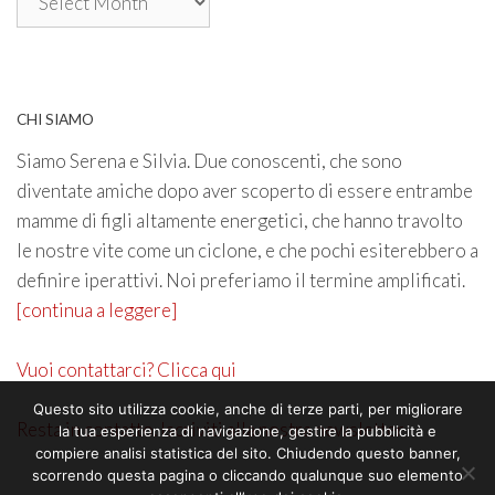
CHI SIAMO
Siamo Serena e Silvia. Due conoscenti, che sono
diventate amiche dopo aver scoperto di essere entrambe
mamme di figli altamente energetici, che hanno travolto
le nostre vite come un ciclone, e che pochi esiterebbero a
definire iperattivi. Noi preferiamo il termine amplificati.
[continua a leggere]
Vuoi contattarci? Clicca qui
Questo sito utilizza cookie, anche di terze parti, per migliorare
Resta in contatto. Iscriviti alla nostra newsletter
la tua esperienza di navigazione, gestire la pubblicità e
compiere analisi statistica del sito. Chiudendo questo banner,
scorrendo questa pagina o cliccando qualunque suo elemento