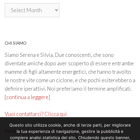
Archivio
CHI SIAMO
Siamo Serena e Silvia. Due conoscenti, che sono
diventate amiche dopo aver scoperto di essere entrambe
mamme di figli altamente energetici, che hanno travolto
le nostre vite come un ciclone, e che pochi esiterebbero a
definire iperattivi. Noi preferiamo il termine amplificati.
[continua a leggere]
Vuoi contattarci? Clicca qui
Questo sito utilizza cookie, anche di terze parti, per migliorare
Resta in contatto. Iscriviti alla nostra newsletter
la tua esperienza di navigazione, gestire la pubblicità e
compiere analisi statistica del sito. Chiudendo questo banner,